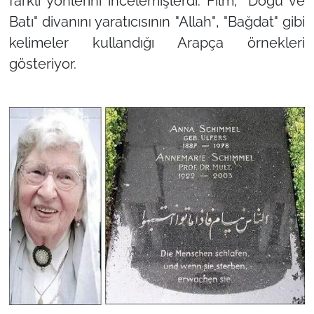
farklı yönlerini incelemişlerdi. Film,
"Doğu ve
Batı"
divanını yaratıcısının
"Allah"
,
"Bağdat"
gibi
kelimeler kullandığı Arapça örnekleri
gösteriyor.