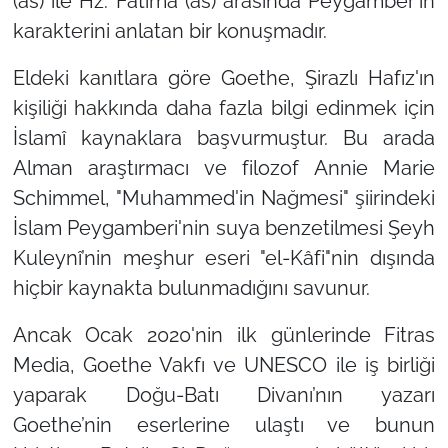
(as) ile Hz. Fatıma (as) arasında Peygamber'in
karakterini anlatan bir konuşmadır.
Eldeki kanıtlara göre Goethe, Şirazlı Hafız'ın
kişiliği hakkında daha fazla bilgi edinmek için
İslamî kaynaklara başvurmuştur. Bu arada
Alman araştırmacı ve filozof Annie Marie
Schimmel,
"Muhammed'in Nağmesi"
şiirindeki
İslam Peygamberi'nin suya benzetilmesi Şeyh
Kuleynî’nin meşhur eseri
"el-Kâfi"
nin dışında
hiçbir kaynakta bulunmadığını savunur.
Ancak Ocak 2020'nin ilk günlerinde Fitras
Media, Goethe Vakfı ve UNESCO ile iş birliği
yaparak Doğu-Batı Divanı’nın yazarı
Goethe’nin eserlerine ulaştı ve bunun