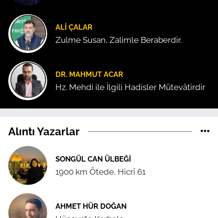
ALI ÇALAR
Zulme Susan, Zalimle Beraberdir.
DR. MAHMUT ACAR
Hz. Mehdi ile İlgili Hadisler Mütevâtirdir
Alıntı Yazarlar
SONGÜL CAN ÜLBEĞI
1900 km Ötede, Hicrî 61
AHMET HÜR DOĞAN