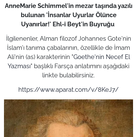
AnneMarie Schimmel'in mezar taşında yazılı
bulunan
'İnsanlar Uyurlar Ölünce
Uyanırlar!'
Ehl-i Beyt'in Buyruğu
İlgilenenler, Alman filozof Johannes Gote'nin
İslam'ı tanıma çabalarının, özellikle de İmam
Ali'nin (as) karakterinin
"
Goethe'nin Necef El
Yazması
"
başlıklı Farsça anlatımını aşağıdaki
linkte bulabilirsiniz.
https://www.aparat.com/v/8KeJ7/