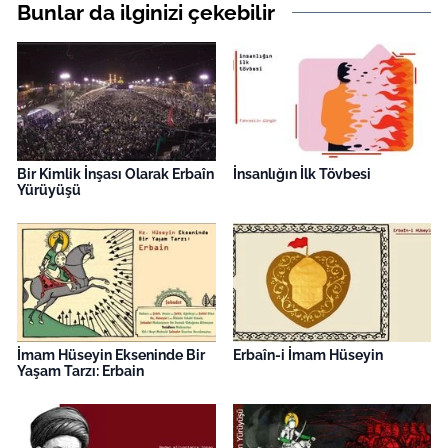
Bunlar da ilginizi çekebilir
Bir Kimlik İnşası Olarak Erbaîn
İnsanlığın İlk Tövbesi
Yürüyüşü
İmam Hüseyin Ekseninde Bir
Erbaîn-i İmam Hüseyin
Yaşam Tarzı: Erbain