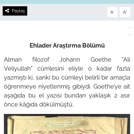
Paylaş
-
+
A
A
.
.
Ehlader Araştırma Bölümü
Alman filozof Johann Goethe
"Ali
Veliyullah"
cümlesini eliyle o kadar fazla
yazmıştı ki, sanki bu cümleyi belirli bir amaçla
öğrenmeye niyetlenmiş gibiydi. Goethe’ye ait
aşağıda bu el yazısı bundan yaklaşık 2 asır
önce kâğıda dökülmüştü.