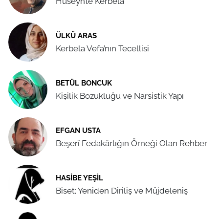
Hüseyn’le Kerbela
ÜLKÜ ARAS
Kerbela Vefa’nın Tecellisi
BETÜL BONCUK
Kişilik Bozukluğu ve Narsistik Yapı
EFGAN USTA
Beşerî Fedakârlığın Örneği Olan Rehber
HASIBE YEŞIL
Biset; Yeniden Diriliş ve Müjdeleniş