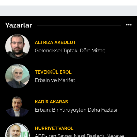
Yazarlar
ALI RIZA AKBULUT
Geleneksel Tıptaki Dört Mizaç
TEVEKKÜL EROL
Erbain ve Marifet
KADIR AKARAS
Erbain: Bir Yürüyüşten Daha Fazlası
HÜRRIYET VAROL
ABD-İran Savaşı Nasıl Başladı, Nereye