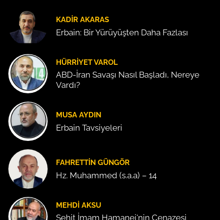
KADIR AKARAS
Erbain: Bir Yürüyüşten Daha Fazlası
HÜRRIYET VAROL
ABD-İran Savaşı Nasıl Başladı, Nereye
Vardı?
MUSA AYDIN
Erbain Tavsiyeleri
FAHRETTIN GÜNGÖR
Hz. Muhammed (s.a.a) – 14
MEHDI AKSU
Şehit İmam Hamanei'nin Cenazesi