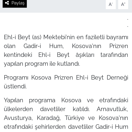
Paylaş
-
+
A
A
.
.
Ehl-i Beyt (as) Mektebi’nin en faziletli bayramı
olan Gadir-i Hum, Kosova'nın Prizren
kentindeki Ehl-i Beyt âşıkları tarafından
yapılan program ile kutlandı.
Programı Kosova Prizren Ehl-i Beyt Derneği
üstlendi.
Yapılan programa Kosova ve etrafındaki
ülkelerden davetliler katıldı. Arnavutluk,
Avusturya, Karadağ, Türkiye ve Kosova'nın
etrafındaki şehirlerden davetliler Gadir-i Hum