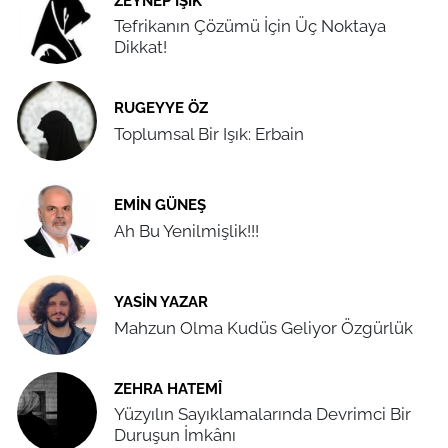
ZEYNEP IŞIK
Tefrikanın Çözümü İçin Üç Noktaya
Dikkat!
RUGEYYE ÖZ
Toplumsal Bir Işık: Erbain
EMIN GÜNEŞ
Ah Bu Yenilmişlik!!!
YASIN YAZAR
Mahzun Olma Kudüs Geliyor Özgürlük
ZEHRA HATEMÎ
Yüzyılın Sayıklamalarında Devrimci Bir
Duruşun İmkânı