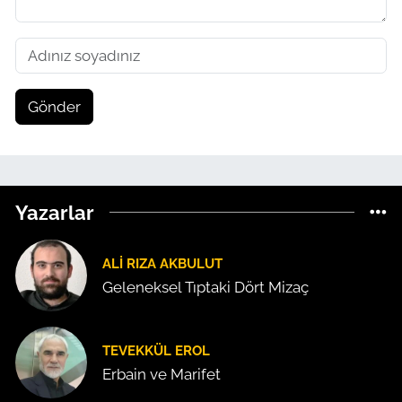
Gönder
Yazarlar
ALI RIZA AKBULUT
Geleneksel Tıptaki Dört Mizaç
TEVEKKÜL EROL
Erbain ve Marifet