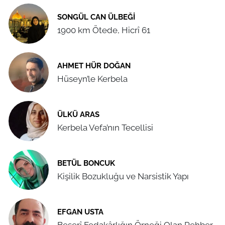
SONGÜL CAN ÜLBEĞI
1900 km Ötede, Hicrî 61
AHMET HÜR DOĞAN
Hüseyn’le Kerbela
ÜLKÜ ARAS
Kerbela Vefa’nın Tecellisi
BETÜL BONCUK
Kişilik Bozukluğu ve Narsistik Yapı
EFGAN USTA
Beşerî Fedakârlığın Örneği Olan Rehber