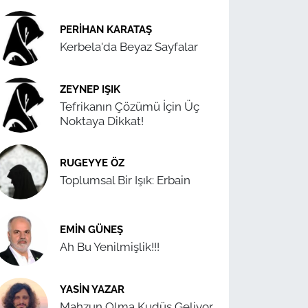
PERIHAN KARATAŞ
Kerbela'da Beyaz Sayfalar
ZEYNEP IŞIK
Tefrikanın Çözümü İçin Üç
Noktaya Dikkat!
RUGEYYE ÖZ
Toplumsal Bir Işık: Erbain
EMIN GÜNEŞ
Ah Bu Yenilmişlik!!!
YASIN YAZAR
Mahzun Olma Kudüs Geliyor