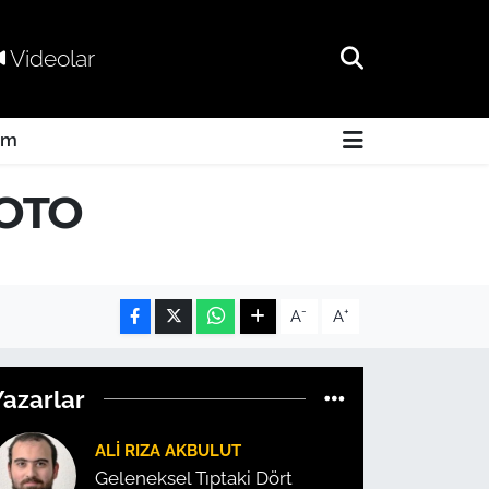
Videolar
am
 FOTO
-
+
A
A
Yazarlar
ALI RIZA AKBULUT
Geleneksel Tıptaki Dört