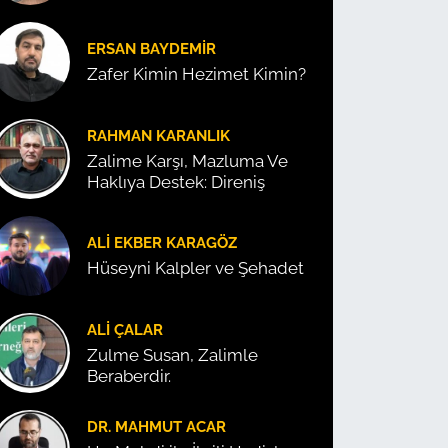
ERSAN BAYDEMIR
Zafer Kimin Hezimet Kimin?
RAHMAN KARANLIK
Zalime Karşı, Mazluma Ve
Haklıya Destek: Direniş
ALI EKBER KARAGÖZ
Hüseyni Kalpler ve Şehadet
ALI ÇALAR
Zulme Susan, Zalimle
Beraberdir.
DR. MAHMUT ACAR