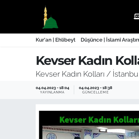
Kur'an | Ehlibeyt
Nöbetçi Eczaneler
Düşünce | İslamî Araştırmalar
Hava Durumu
Kur'an | Ehlibeyt
Düşünce | İslamî Araştı
Ehla-Der Haber
Trafik Durumu
Kevser Kadın Koll
Yaşam | Aile&GNÇ
Süper Lig Puan Durumu ve Fikstür
Kevser Kadın Kolları / İstanbu
Fıkıh | Ahkam
Tüm Manşetler
04.04.2023 - 18:04
04.04.2023 - 18:38
YAYINLANMA
GÜNCELLEME
Son Dakika Haberleri
Haber Arşivi