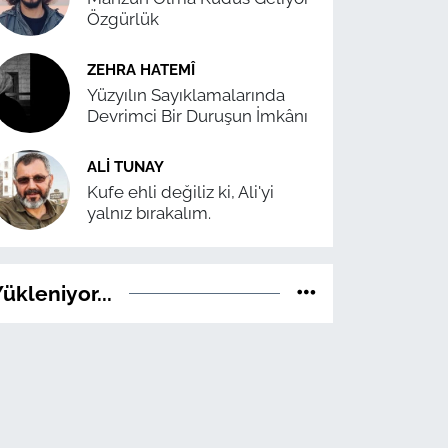
Özgürlük
ZEHRA HATEMÎ
Yüzyılın Sayıklamalarında
Devrimci Bir Duruşun İmkânı
ALI TUNAY
Kufe ehli değiliz ki, Ali'yi
yalnız bırakalım.
ükleniyor...