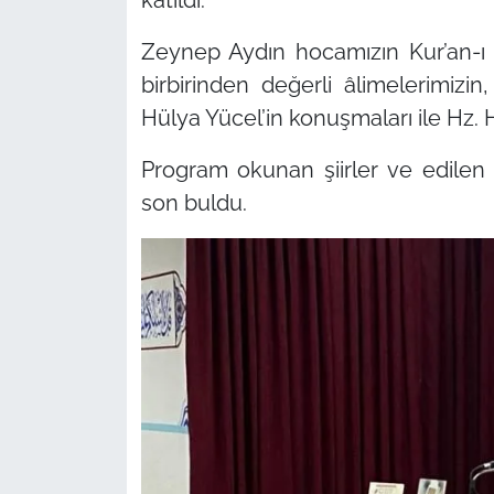
Zeynep Aydın hocamızın Kur’an-ı 
birbirinden değerli âlimelerimi
Hülya Yücel’in konuşmaları ile Hz. H
Program okunan şiirler ve edilen 
son buldu.