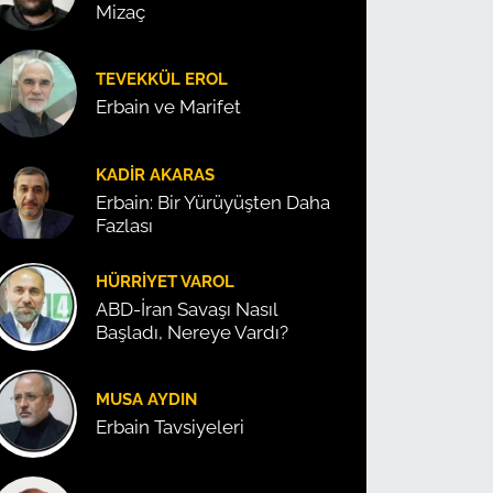
Mizaç
TEVEKKÜL EROL
Erbain ve Marifet
KADIR AKARAS
Erbain: Bir Yürüyüşten Daha
Fazlası
HÜRRIYET VAROL
ABD-İran Savaşı Nasıl
Başladı, Nereye Vardı?
MUSA AYDIN
Erbain Tavsiyeleri