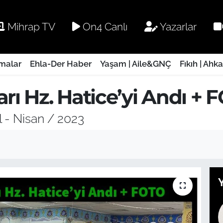
Mihrap TV
On4 Canlı
Yazarlar
rmalar
Ehla-Der Haber
Yaşam | Aile&GNÇ
Fıkıh | Ahk
arı Hz. Hatice’yi Andı +
l - Nisan / 2023