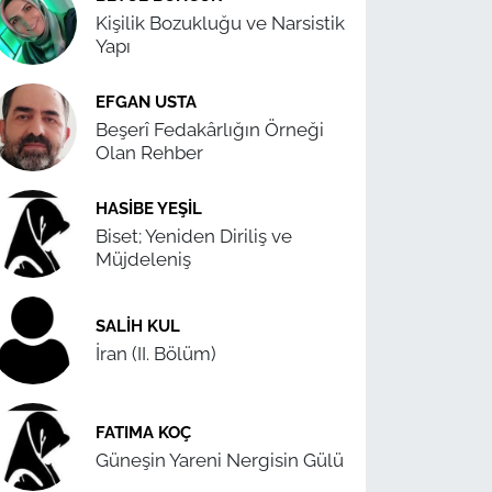
Kişilik Bozukluğu ve Narsistik
Yapı
EFGAN USTA
Beşerî Fedakârlığın Örneği
Olan Rehber
HASIBE YEŞIL
Biset; Yeniden Diriliş ve
Müjdeleniş
SALIH KUL
İran (II. Bölüm)
FATIMA KOÇ
Güneşin Yareni Nergisin Gülü