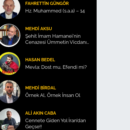
FAHRETTIN GÜNGÖR
Hz. Muhammed (s.a.a) – 14
MEHDI AKSU
Şehit İmam Hamanei'nin
Cenazesi Ümmetin Vicdanını
Konuşturdu!
HASAN BEDEL
Mevla: Dost mu, Efendi mi?
MEHDI BIRDAL
Örnek Al, Örnek İnsan Ol
ALI AKIN CABA
Cennete Giden Yol İran’dan
Geçse!!