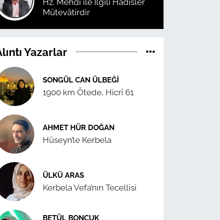
Hz. Mehdi ile İlgili Hadisler
Mütevâtirdir
lıntı Yazarlar
SONGÜL CAN ÜLBEĞI
1900 km Ötede, Hicrî 61
AHMET HÜR DOĞAN
Hüseyn’le Kerbela
ÜLKÜ ARAS
Kerbela Vefa’nın Tecellisi
BETÜL BONCUK