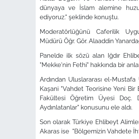
dünyaya ve İslam alemine huzur
ediyoruz." şeklinde konuştu.
Moderatörlüğünü Caferilik Uy
Müdürü Öğr. Gör. Alaaddin Yanardağ'
Panelde ilk sözü alan Iğdır Ehli
"Mekke'nin Fethi" hakkında bir anlat
Ardından Uluslararası el-Mustafa Ü
Kaşani "Vahdet Teorisine Yeni Bir B
Fakültesi Öğretim Üyesi Doç. Dr
Aydınlatanlar" konusunu ele aldı.
Son olarak Türkiye Ehlibeyt Aliml
Akaras ise "Bölgemizin Vahdete İh