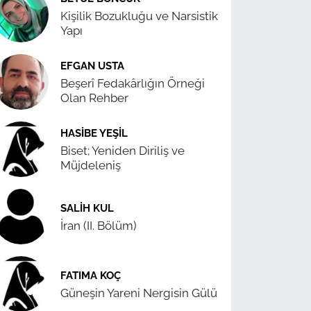
Kişilik Bozukluğu ve Narsistik
Yapı
EFGAN USTA
Beşerî Fedakârlığın Örneği
Olan Rehber
HASIBE YEŞIL
Biset; Yeniden Diriliş ve
Müjdeleniş
SALIH KUL
İran (II. Bölüm)
FATIMA KOÇ
Güneşin Yareni Nergisin Gülü