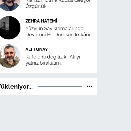
Mahzun Olma Kudüs Geliyor
Özgürlük
ZEHRA HATEMÎ
Yüzyılın Sayıklamalarında
Devrimci Bir Duruşun İmkânı
ALI TUNAY
Kufe ehli değiliz ki, Ali'yi
yalnız bırakalım.
ükleniyor...