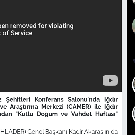
ehitleri Konferans Salonu'nda Iğdır
 ve Araştırma Merkezi (CAMER) ile Iğdır
fından "Kutlu Doğum ve Vahdet Haftası"
(EHLADER) Genel Başkanı Kadir Akaras'ın da