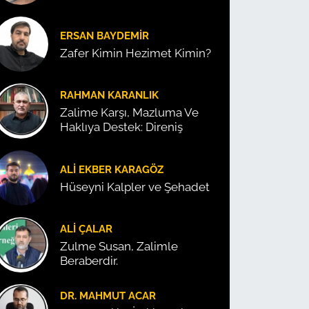
ERSAN BAYDEMIR
Zafer Kimin Hezimet Kimin?
RAHMAN KARANLIK
Zalime Karşı, Mazluma Ve
Haklıya Destek: Direniş
ALI EKBER KARAGÖZ
Hüseyni Kalpler ve Şehadet
ALI ÇALAR
Zulme Susan, Zalimle
Beraberdir.
DR. MAHMUT ACAR