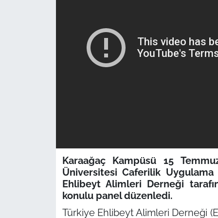
Karaağaç Kampüsü 15 Temmuz Ş
Üniversitesi Caferilik Uygulama
Ehlibeyt Alimleri Derneği tara
konulu panel düzenledi.
Türkiye Ehlibeyt Alimleri Derneği 