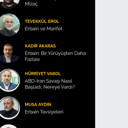
Mizaç
TEVEKKÜL EROL
Erbain ve Marifet
KADIR AKARAS
Erbain: Bir Yürüyüşten Daha
Fazlası
HÜRRIYET VAROL
ABD-İran Savaşı Nasıl
Başladı, Nereye Vardı?
MUSA AYDIN
Erbain Tavsiyeleri