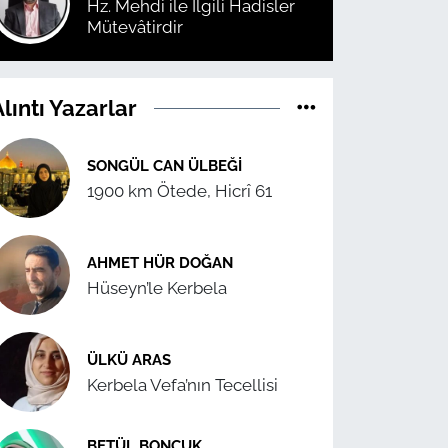
Hz. Mehdi ile İlgili Hadisler
Mütevâtirdir
lıntı Yazarlar
SONGÜL CAN ÜLBEĞI
1900 km Ötede, Hicrî 61
AHMET HÜR DOĞAN
Hüseyn’le Kerbela
ÜLKÜ ARAS
Kerbela Vefa’nın Tecellisi
BETÜL BONCUK