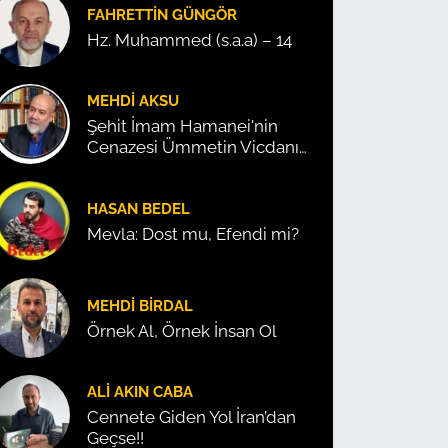
FAHRETTIN GÜNGÖR
Hz. Muhammed (s.a.a) – 14
MEHDI AKSU
Şehit İmam Hamanei'nin
Cenazesi Ümmetin Vicdanını
Konuşturdu!
HASAN BEDEL
Mevla: Dost mu, Efendi mi?
MEHDI BIRDAL
Örnek Al, Örnek İnsan Ol
ALI AKIN CABA
Cennete Giden Yol İran’dan
Geçse!!