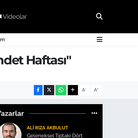
Videolar
am
hdet Haftası"
-
+
A
A
Yazarlar
ALI RIZA AKBULUT
Geleneksel Tıptaki Dört