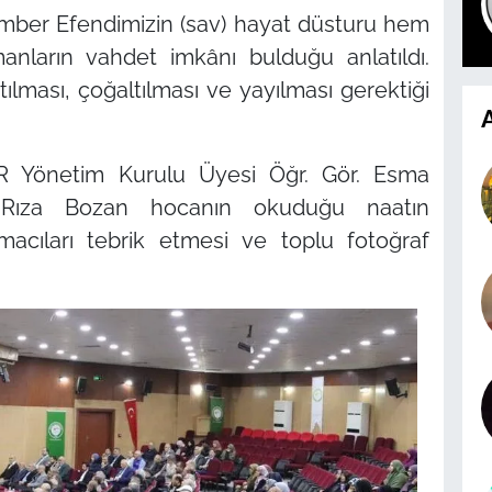
ber Efendimizin (sav) hayat düsturu hem
ların vahdet imkânı bulduğu anlatıldı.
lması, çoğaltılması ve yayılması gerektiği
A
 Yönetim Kurulu Üyesi Öğr. Gör. Esma
li Rıza Bozan hocanın okuduğu naatın
acıları tebrik etmesi ve toplu fotoğraf