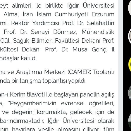
 alimleri ile birlikte Iğdır Üniversitesi
 Alma, İran İslam Cumhuriyeti Erzurum
 Rektör Yardımcısı Prof. Dr. Selahattin
nı Prof. Dr. Senayi Dönmez, Mühendislik
ül, Sağlık Bilimleri Fakültesi Dekanı Prof.
kültesi Dekanı Prof. Dr. Musa Genç, il
daşlar katıldı.
ma ve Araştırma Merkezi (CAMER) Toplantı
a bir tanışma toplantısı yapıldı.
n-ı Kerim tilaveti ile başlayan panelin açılış
 “Peygamberimizin evrensel öğretileri,
 ve değerini korumakta, gelecek için de
arındırmaktadır. Iğdır Üniversitesi olarak
n hayırlara vesile olmasını diliyor, tüm