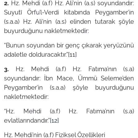
2.
Hz. Mehdi (a.f) Hz. Ali’nin (a.s) soyundandır:
Suyutî Örfu’l-Verdi kitabında Peygamber’in
(s.a.a) Hz. Ali’nin (a.s) elinden tutarak şöyle
buyurduğunu nakletmektedir:
“Bunun soyundan bir genç çıkarak yeryüzünü
adaletle dolduracaktır.”
[11]
3.
Hz. Mehdi (a.f) Hz. Fatıma’nın (s.a)
soyundandır: İbn Mace, Ümmü Seleme’den
Peygamber’in (s.a.a) şöyle buyurduğunu
nakletmektedir:
“Hz. Mehdi (a.f) Hz. Fatıma’nın (s.a)
evlatlarındandır.”
[12]
Hz. Mehdi’nin (a.f) Fiziksel Özellikleri