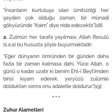
“İnsanların kurtuluşa olan ümitsizliği her
şeyden çok olduğu zaman, bir münadi
gökyüzünde “Kaim” diye nida edecektir.”
[18]
2.
Zulmün her tarafa yayılması: Allah Resulü
(s.a.a) bu hususta şöyle buyurmaktadır:
“Eğer dünyanın ömründen bir günden daha
fazla bir zaman kalmasa dahi, Yüce Allah, o
günü o kadar uzatır ki benim Ehl-i Beyt’imden
birisi kıyam ederek, yeryüzü zulümle
dolduktan sonra onu adaletle doldurur.”
[19]
* * *
Zuhur Alametleri