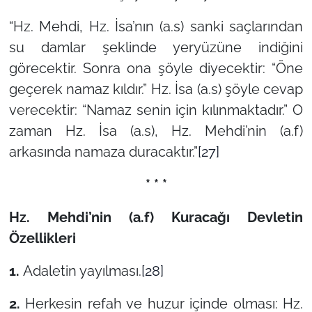
“Hz. Mehdi, Hz. İsa’nın (a.s) sanki saçlarından
su damlar şeklinde yeryüzüne indiğini
görecektir. Sonra ona şöyle diyecektir: “Öne
geçerek namaz kıldır.” Hz. İsa (a.s) şöyle cevap
verecektir: “Namaz senin için kılınmaktadır.” O
zaman Hz. İsa (a.s), Hz. Mehdi’nin (a.f)
arkasında namaza duracaktır.”
[27]
* * *
Hz. Mehdi’nin (a.f) Kuracağı Devletin
Özellikleri
1.
Adaletin yayılması.
[28]
2.
Herkesin refah ve huzur içinde olması: Hz.