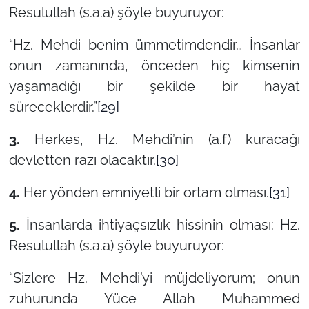
Resulullah (s.a.a) şöyle buyuruyor:
“Hz. Mehdi benim ümmetimdendir… İnsanlar
onun zamanında, önceden hiç kimsenin
yaşamadığı bir şekilde bir hayat
süreceklerdir.”
[29]
3.
Herkes, Hz. Mehdi’nin (a.f) kuracağı
devletten razı olacaktır.
[30]
4.
Her yönden emniyetli bir ortam olması.
[31]
5.
İnsanlarda ihtiyaçsızlık hissinin olması: Hz.
Resulullah (s.a.a) şöyle buyuruyor:
“Sizlere Hz. Mehdi’yi müjdeliyorum; onun
zuhurunda Yüce Allah Muhammed