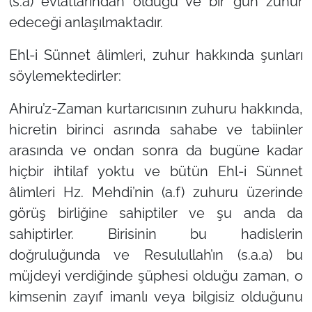
(s.a) evlatlarından olduğu ve bir gün zuhur
edeceği anlaşılmaktadır.
Ehl-i Sünnet âlimleri, zuhur hakkında şunları
söylemektedirler:
Ahiru’z-Zaman kurtarıcısının zuhuru hakkında,
hicretin birinci asrında sahabe ve tabiinler
arasında ve ondan sonra da bugüne kadar
hiçbir ihtilaf yoktu ve bütün Ehl-i Sünnet
âlimleri Hz. Mehdi’nin (a.f) zuhuru üzerinde
görüş birliğine sahiptiler ve şu anda da
sahiptirler. Birisinin bu hadislerin
doğruluğunda ve Resulullah’ın (s.a.a) bu
müjdeyi verdiğinde şüphesi olduğu zaman, o
kimsenin zayıf imanlı veya bilgisiz olduğunu