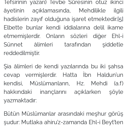
Tefsirinin yazarı) Tevbe Sûresinin otuz ikinci
âyetinin açıklamasında, Mehdilikle ilgili
hadislerin zayıf olduğuna işaret etmektedir.
[5]
Elbette bunlar kendi iddialarına delil ikame
etmemişlerdir. Onların sözleri diğer Ehl-i
Sünnet âlimleri tarafından şiddetle
reddedilmiştir.
Şia âlimleri de kendi yazılarında bu iki şahsa
cevap vermişlerdir. Hatta İbn Haldun’un
kendisi, Müslümanların, Hz. Mehdi (a.f)
hakkındaki inançlarını açıklarken şöyle
yazmaktadır:
Bütün Müslümanlar arasındaki meşhur görüş
şudur: Mutlaka ahiru’z-zamanda Ehl-i Beyt’ten