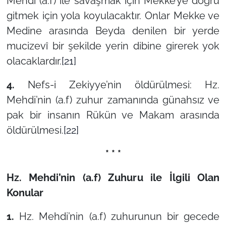
Mehdi (a.f) ile savaşmak için Mekke’ye doğru
gitmek için yola koyulacaktır. Onlar Mekke ve
Medine arasında Beyda denilen bir yerde
mucizevî bir şekilde yerin dibine girerek yok
olacaklardır.
[21]
4.
Nefs-i Zekiyye’nin öldürülmesi: Hz.
Mehdi’nin (a.f) zuhur zamanında günahsız ve
pak bir insanın Rükün ve Makam arasında
öldürülmesi.
[22]
* * *
Hz. Mehdi’nin (a.f) Zuhuru ile İlgili Olan
Konular
1.
Hz. Mehdi’nin (a.f) zuhurunun bir gecede