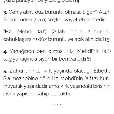
3.
Geniş alınlı düz burunlu olması: Siğanî, Allah
Resulü’nden (s.a.a) şöyle rivayet etmektedir:
“Hz. Mehdi (a.f) (Allah onun zuhurunu
çabuklaştırsın) düz burunlu ve açık alınlıdır.”
[15]
4.
Yanağında ben olması: Hz. Mehdi’nin (a.f)
sağ yanağında siyah bir ben vardır.
[16]
5.
Zuhur anında kırk yaşında olacağı: Elbette
Şia mezhebine göre Hz. Mehdi’nin (a.f) zuhuru
ihtiyarlık yaşındadır ama kırk yaşındaki birisinin
cismi yapısına sahip olacaktır.
* * *