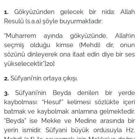
1.
Gökyüzünden gelecek bir nida: Allah
Resulü (s.a.a) şöyle buyurmaktadır:
“Muharrem ayında gökyüzünde, Allah’ın
seçmiş olduğu kimse (Mehdi) dir, onun
sözünü dinleyerek ona itaat edin diye bir ses
yükselecektir.”
[20]
2.
Süfyani’nin ortaya çıkışı.
3.
Süfyani’nin Beyda denilen bir yerde
kaybolması: “Hesuf” kelimesi sözlükte içeri
batmak ve kaybolmak anlamına gelmektedir.
“Beyda” ise Mekke ve Medine arasında bir
yerin ismidir. Süfyani büyük ordusuyla Hz.