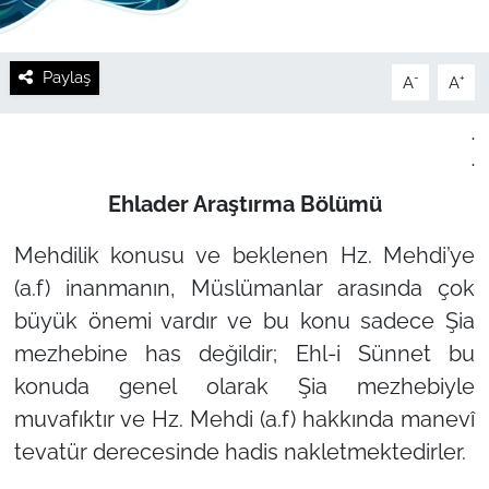
Paylaş
-
+
A
A
.
.
Ehlader Araştırma Bölümü
Mehdilik konusu ve beklenen Hz. Mehdi’ye
(a.f) inanmanın, Müslümanlar arasında çok
büyük önemi vardır ve bu konu sadece Şia
mezhebine has değildir; Ehl-i Sünnet bu
konuda genel olarak Şia mezhebiyle
muvafıktır ve Hz. Mehdi (a.f) hakkında manevî
tevatür derecesinde hadis nakletmektedirler.