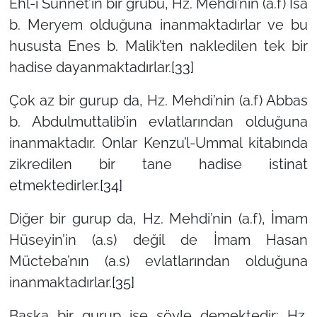
Ehl-i Sünnet’in bir grubu, Hz. Mehdi’nin (a.f) İsa
b. Meryem olduğuna inanmaktadırlar ve bu
hususta Enes b. Malik’ten nakledilen tek bir
hadise dayanmaktadırlar.
[33]
Çok az bir gurup da, Hz. Mehdi’nin (a.f) Abbas
b. Abdulmuttalib’in evlatlarından olduğuna
inanmaktadır. Onlar Kenzu’l-Ummal kitabında
zikredilen bir tane hadise istinat
etmektedirler.
[34]
Diğer bir gurup da, Hz. Mehdi’nin (a.f), İmam
Hüseyin’in (a.s) değil de İmam Hasan
Mücteba’nın (a.s) evlatlarından olduğuna
inanmaktadırlar.
[35]
Başka bir gurup ise şöyle demektedir: Hz.