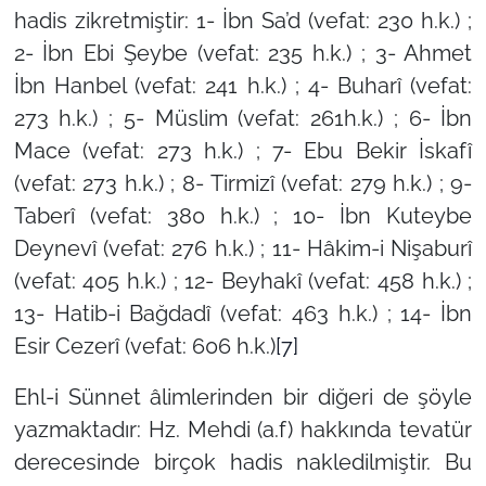
hadis zikretmiştir: 1- İbn Sa’d (vefat: 230 h.k.) ;
2- İbn Ebi Şeybe (vefat: 235 h.k.) ; 3- Ahmet
İbn Hanbel (vefat: 241 h.k.) ; 4- Buharî (vefat:
273 h.k.) ; 5- Müslim (vefat: 261h.k.) ; 6- İbn
Mace (vefat: 273 h.k.) ; 7- Ebu Bekir İskafî
(vefat: 273 h.k.) ; 8- Tirmizî (vefat: 279 h.k.) ; 9-
Taberî (vefat: 380 h.k.) ; 10- İbn Kuteybe
Deynevî (vefat: 276 h.k.) ; 11- Hâkim-i Nişaburî
(vefat: 405 h.k.) ; 12- Beyhakî (vefat: 458 h.k.) ;
13- Hatib-i Bağdadî (vefat: 463 h.k.) ; 14- İbn
Esir Cezerî (vefat: 606 h.k.)
[7]
Ehl-i Sünnet âlimlerinden bir diğeri de şöyle
yazmaktadır: Hz. Mehdi (a.f) hakkında tevatür
derecesinde birçok hadis nakledilmiştir. Bu