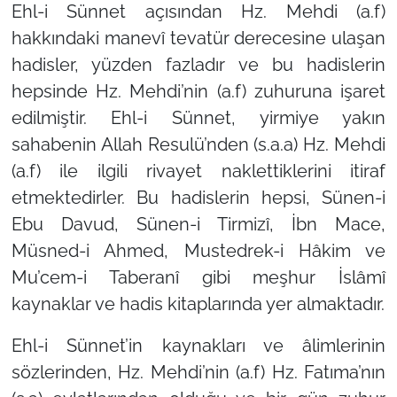
Ehl-i Sünnet açısından Hz. Mehdi (a.f)
hakkındaki manevî tevatür derecesine ulaşan
hadisler, yüzden fazladır ve bu hadislerin
hepsinde Hz. Mehdi’nin (a.f) zuhuruna işaret
edilmiştir. Ehl-i Sünnet, yirmiye yakın
sahabenin Allah Resulü’nden (s.a.a) Hz. Mehdi
(a.f) ile ilgili rivayet naklettiklerini itiraf
etmektedirler. Bu hadislerin hepsi, Sünen-i
Ebu Davud, Sünen-i Tirmizî, İbn Mace,
Müsned-i Ahmed, Mustedrek-i Hâkim ve
Mu’cem-i Taberanî gibi meşhur İslâmî
kaynaklar ve hadis kitaplarında yer almaktadır.
Ehl-i Sünnet’in kaynakları ve âlimlerinin
sözlerinden, Hz. Mehdi’nin (a.f) Hz. Fatıma’nın