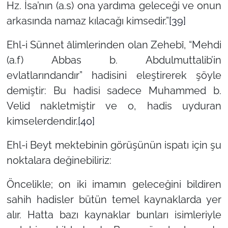
Hz. İsa’nın (a.s) ona yardıma geleceği ve onun
arkasında namaz kılacağı kimsedir.”
[39]
Ehl-i Sünnet âlimlerinden olan Zehebî, “Mehdi
(a.f) Abbas b. Abdulmuttalib’in
evlatlarındandır” hadisini eleştirerek şöyle
demiştir: Bu hadisi sadece Muhammed b.
Velid nakletmiştir ve o, hadis uyduran
kimselerdendir.
[40]
Ehl-i Beyt mektebinin görüşünün ispatı için şu
noktalara değinebiliriz:
Öncelikle; on iki imamın geleceğini bildiren
sahih hadisler bütün temel kaynaklarda yer
alır. Hatta bazı kaynaklar bunları isimleriyle