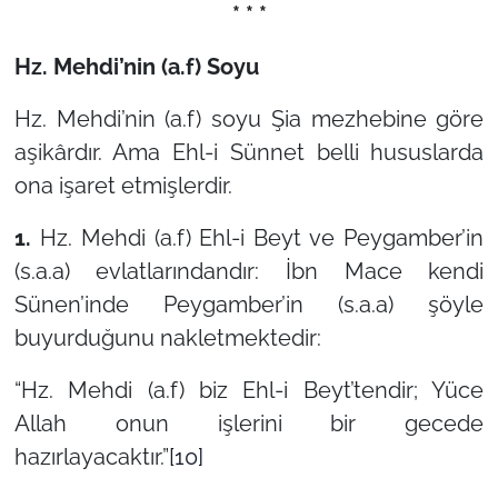
* * *
Hz. Mehdi’nin (a.f) Soyu
Hz. Mehdi’nin (a.f) soyu Şia mezhebine göre
aşikârdır. Ama Ehl-i Sünnet belli hususlarda
ona işaret etmişlerdir.
1.
Hz. Mehdi (a.f) Ehl-i Beyt ve Peygamber’in
(s.a.a) evlatlarındandır: İbn Mace kendi
Sünen’inde Peygamber’in (s.a.a) şöyle
buyurduğunu nakletmektedir:
“Hz. Mehdi (a.f) biz Ehl-i Beyt’tendir; Yüce
Allah onun işlerini bir gecede
hazırlayacaktır.”
[10]