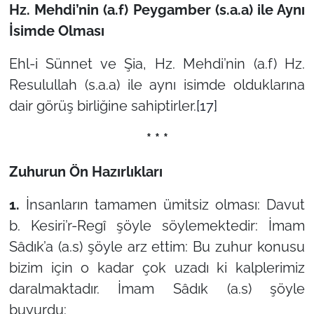
Hz. Mehdi’nin (a.f) Peygamber (s.a.a) ile Aynı
İsimde Olması
Ehl-i Sünnet ve Şia, Hz. Mehdi’nin (a.f) Hz.
Resulullah (s.a.a) ile aynı isimde olduklarına
dair görüş birliğine sahiptirler.
[17]
* * *
Zuhurun Ön Hazırlıkları
1.
İnsanların tamamen ümitsiz olması: Davut
b. Kesiri’r-Regî şöyle söylemektedir: İmam
Sâdık’a (a.s) şöyle arz ettim: Bu zuhur konusu
bizim için o kadar çok uzadı ki kalplerimiz
daralmaktadır. İmam Sâdık (a.s) şöyle
buyurdu: