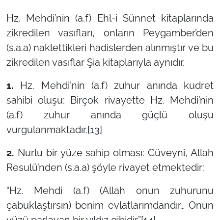
Hz. Mehdi’nin (a.f) Ehl-i Sünnet kitaplarında
zikredilen vasıfları, onların Peygamber’den
(s.a.a) naklettikleri hadislerden alınmıştır ve bu
zikredilen vasıflar Şia kitaplarıyla aynıdır.
1.
Hz. Mehdi’nin (a.f) zuhur anında kudret
sahibi oluşu: Birçok rivayette Hz. Mehdi’nin
(a.f) zuhur anında güçlü oluşu
vurgulanmaktadır.
[13]
2.
Nurlu bir yüze sahip olması: Cüveynî, Allah
Resulü’nden (s.a.a) şöyle rivayet etmektedir:
“Hz. Mehdi (a.f) (Allah onun zuhurunu
çabuklaştırsın) benim evlatlarımdandır… Onun
yüzü parlayan bir yıldız gibidir.”
[14]