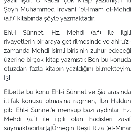
yazılmıştır. O kadar çok kitap yazılmıştır ki
Şeyh Muhammed İrevanî “el-İmam el-Mehdi
(a.f)” kitabında şöyle yazmaktadır:
Ehl-i Sünnet, Hz. Mehdi (a.f) ile ilgili
rivayetlerin bir araya getirilmesinde ve ahiru’z-
zamanda Mehdi isimli birisinin zuhur edeceği
üzerine birçok kitap yazmıştır. Ben bu konuda
otuzdan fazla kitabın yazıldığını bilmekteyim.
[3]
Elbette bu konu Ehl-i Sünnet ve Şia arasında
ittifak konusu olmasına rağmen, İbn Haldun
gibi Ehl-i Sünnet’e mensup bazı aydınlar, Hz.
Mehdi (a.f) ile ilgili olan hadisleri zayıf
saymaktadırlar.
[4]
Örneğin Reşit Rıza (el-Minar