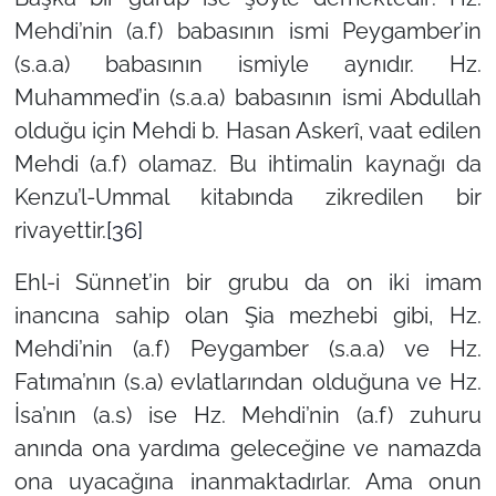
Mehdi’nin (a.f) babasının ismi Peygamber’in
(s.a.a) babasının ismiyle aynıdır. Hz.
Muhammed’in (s.a.a) babasının ismi Abdullah
olduğu için Mehdi b. Hasan Askerî, vaat edilen
Mehdi (a.f) olamaz. Bu ihtimalin kaynağı da
Kenzu’l-Ummal kitabında zikredilen bir
rivayettir.
[36]
Ehl-i Sünnet’in bir grubu da on iki imam
inancına sahip olan Şia mezhebi gibi, Hz.
Mehdi’nin (a.f) Peygamber (s.a.a) ve Hz.
Fatıma’nın (s.a) evlatlarından olduğuna ve Hz.
İsa’nın (a.s) ise Hz. Mehdi’nin (a.f) zuhuru
anında ona yardıma geleceğine ve namazda
ona uyacağına inanmaktadırlar. Ama onun