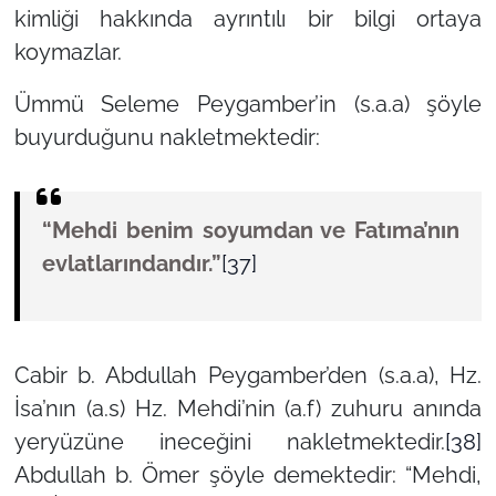
kimliği hakkında ayrıntılı bir bilgi ortaya
koymazlar.
Ümmü Seleme Peygamber’in (s.a.a) şöyle
buyurduğunu nakletmektedir:
“Mehdi benim soyumdan ve Fatıma’nın
evlatlarındandır.”
[37]
Cabir b. Abdullah Peygamber’den (s.a.a), Hz.
İsa’nın (a.s) Hz. Mehdi’nin (a.f) zuhuru anında
yeryüzüne ineceğini nakletmektedir.
[38]
Abdullah b. Ömer şöyle demektedir: “Mehdi,