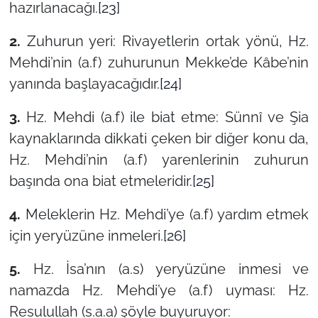
hazırlanacağı.
[23]
2.
Zuhurun yeri: Rivayetlerin ortak yönü, Hz.
Mehdi’nin (a.f) zuhurunun Mekke’de Kâbe’nin
yanında başlayacağıdır.
[24]
3.
Hz. Mehdi (a.f) ile biat etme: Sünnî ve Şia
kaynaklarında dikkati çeken bir diğer konu da,
Hz. Mehdi’nin (a.f) yarenlerinin zuhurun
başında ona biat etmeleridir.
[25]
4.
Meleklerin Hz. Mehdi’ye (a.f) yardım etmek
için yeryüzüne inmeleri.
[26]
5.
Hz. İsa’nın (a.s) yeryüzüne inmesi ve
namazda Hz. Mehdi’ye (a.f) uyması: Hz.
Resulullah (s.a.a) şöyle buyuruyor: