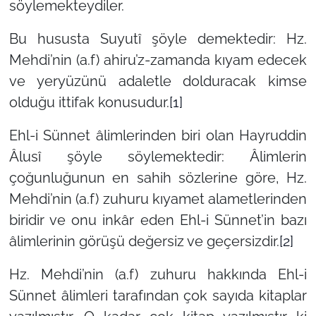
söylemekteydiler.
Bu hususta Suyutî şöyle demektedir: Hz.
Mehdi’nin (a.f) ahiru’z-zamanda kıyam edecek
ve yeryüzünü adaletle dolduracak kimse
olduğu ittifak konusudur.
[1]
Ehl-i Sünnet âlimlerinden biri olan Hayruddin
Âlusî şöyle söylemektedir: Âlimlerin
çoğunluğunun en sahih sözlerine göre, Hz.
Mehdi’nin (a.f) zuhuru kıyamet alametlerinden
biridir ve onu inkâr eden Ehl-i Sünnet’in bazı
âlimlerinin görüşü değersiz ve geçersizdir.
[2]
Hz. Mehdi’nin (a.f) zuhuru hakkında Ehl-i
Sünnet âlimleri tarafından çok sayıda kitaplar