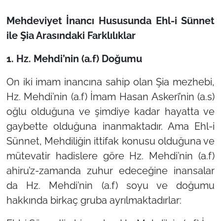
Mehdeviyet İnancı Hususunda Ehl-i Sünnet
ile Şia Arasındaki Farklılıklar
1. Hz. Mehdi’nin (a.f) Doğumu
On iki imam inancına sahip olan Şia mezhebi,
Hz. Mehdi’nin (a.f) İmam Hasan Askerî’nin (a.s)
oğlu olduğuna ve şimdiye kadar hayatta ve
gaybette olduğuna inanmaktadır. Ama Ehl-i
Sünnet, Mehdiliğin ittifak konusu olduğuna ve
mütevatir hadislere göre Hz. Mehdi’nin (a.f)
ahiru’z-zamanda zuhur edeceğine inansalar
da Hz. Mehdi’nin (a.f) soyu ve doğumu
hakkında birkaç gruba ayrılmaktadırlar: