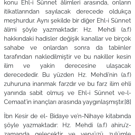
konu Ehl-i Sünnet âlimleri arasında, onların
itikatlarından sayılacak derecede oldukça
meşhurdur. Aynı şekilde bir diğer Ehl-i Sünnet
âlimi şöyle yazmaktadır: Hz. Mehdi (a.f)
hakkındaki hadisler değişik kanallar ve birçok
sahabe ve onlardan sonra da tabiinler
tarafından nakledilmiştir ve bu nakiller kesin
ilim ve yakin derecesine ulaşacak
derecededir. Bu yüzden Hz. Mehdi’nin (a.f)
zuhuruna inanmak farzdır ve bu farz ilim ehli
yanında sabit olmuş ve Ehl-i Sünnet ve-l-
Cemaat’in inançları arasında yaygınlaşmıştır.
[8]
İbn Kesir de el- Bidaye ve’n-Nihaye kitabında
şöyle yazmaktadır: Hz. Mehdi (a.f) ahiru’z-
zamanda gelecektir ve yeryüzü zulümle