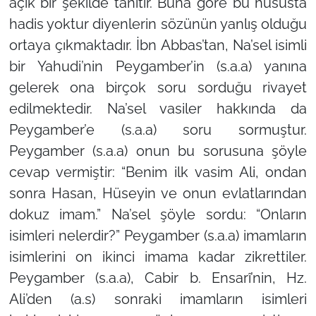
açık bir şekilde tanıtır. Buna göre bu hususta
hadis yoktur diyenlerin sözünün yanlış olduğu
ortaya çıkmaktadır. İbn Abbas’tan, Na’sel isimli
bir Yahudi’nin Peygamber’in (s.a.a) yanına
gelerek ona birçok soru sorduğu rivayet
edilmektedir. Na’sel vasiler hakkında da
Peygamber’e (s.a.a) soru sormuştur.
Peygamber (s.a.a) onun bu sorusuna şöyle
cevap vermiştir: “Benim ilk vasim Ali, ondan
sonra Hasan, Hüseyin ve onun evlatlarından
dokuz imam.” Na’sel şöyle sordu: “Onların
isimleri nelerdir?” Peygamber (s.a.a) imamların
isimlerini on ikinci imama kadar zikrettiler.
Peygamber (s.a.a), Cabir b. Ensarî’nin, Hz.
Ali’den (a.s) sonraki imamların isimleri