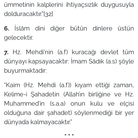
ümmetinin kalplerini ihtiyaçsızlık duygusuyla
dolduracaktır.”
[32]
6.
İslâm dini diğer bütün dinlere üstün
gelecektir.
7.
Hz. Mehdi’nin (a.f) kuracağı devlet tüm
dünyayı kapsayacaktır: İmam Sâdık (a.s) şöyle
buyurmaktadır:
“Kaim (Hz. Mehdi (a.f)) kıyam ettiği zaman,
Kelime-i Şahadetin (Allah’ın birliğine ve Hz.
Muhammed’in (s.a.a) onun kulu ve elçisi
olduğuna dair şahadet) söylenmediği bir yer
dünyada kalmayacaktır.”
* * *