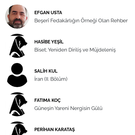
EFGAN USTA
Beşerî Fedakârlığın Örneği Olan Rehber
HASIBE YEŞIL
Biset; Yeniden Diriliş ve Müjdeleniş
SALIH KUL
İran (II. Bölüm)
FATIMA KOÇ
Güneşin Yareni Nergisin Gülü
PERIHAN KARATAŞ