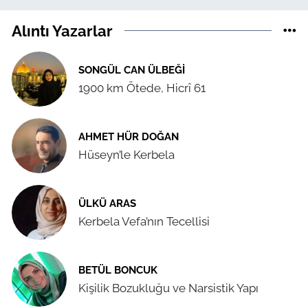
Alıntı Yazarlar
SONGÜL CAN ÜLBEĞI
1900 km Ötede, Hicrî 61
AHMET HÜR DOĞAN
Hüseyn’le Kerbela
ÜLKÜ ARAS
Kerbela Vefa’nın Tecellisi
BETÜL BONCUK
Kişilik Bozukluğu ve Narsistik Yapı