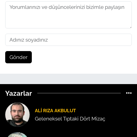
Gönder
Yazarlar
ALI RIZA AKBULUT
Geleneksel Tıptaki Dört Mizaç