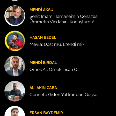
MEHDI AKSU
Şehit İmam Hamanei'nin Cenazesi
Ümmetin Vicdanını Konuşturdu!
HASAN BEDEL
Mevla: Dost mu, Efendi mi?
MEHDI BIRDAL
Örnek Al, Örnek İnsan Ol
ALI AKIN CABA
Cennete Giden Yol İran’dan Geçse!!
ERSAN BAYDEMIR