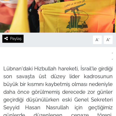
Paylaş
-
+
A
A
.
.
Lübnan'daki Hizbullah hareketi, İsrail'le girdiği
son savaşta üst düzey lider kadrosunun
büyük bir kısmını kaybetmiş olması nedeniyle
daha önce görülmemiş derecede zor günler
geçirdiği düşünülürken eski Genel Sekreteri
Seyyid Hasan Nasrullah için geçtiğimiz
günlerde düzenlenen cenaze töreni,