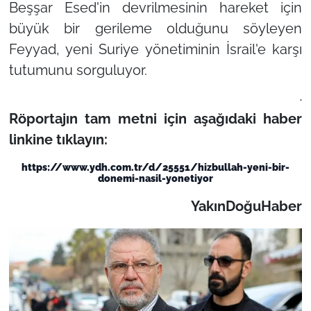
Beşşar Esed'in devrilmesinin hareket için
büyük bir gerileme olduğunu söyleyen
Feyyad, yeni Suriye yönetiminin İsrail'e karşı
tutumunu sorguluyor.
.
Röportajın tam metni için aşağıdaki haber
linkine tıklayın:
https://www.ydh.com.tr/d/25551/hizbullah-yeni-bir-
donemi-nasil-yonetiyor
YakınDoğuHaber