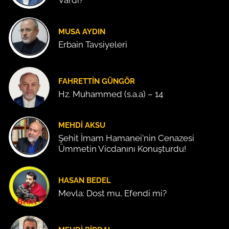
Vardı?
MUSA AYDIN
Erbain Tavsiyeleri
FAHRETTIN GÜNGÖR
Hz. Muhammed (s.a.a) – 14
MEHDI AKSU
Şehit İmam Hamanei'nin Cenazesi
Ümmetin Vicdanını Konuşturdu!
HASAN BEDEL
Mevla: Dost mu, Efendi mi?