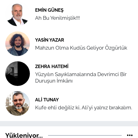
EMIN GÜNEŞ
Ah Bu Yenilmişlik!!!
YASIN YAZAR
Mahzun Olma Kudüs Geliyor Özgürlük
ZEHRA HATEMÎ
Yüzyılın Sayıklamalarında Devrimci Bir
Duruşun İmkânı
ALI TUNAY
Kufe ehli değiliz ki, Ali'yi yalnız bırakalım.
Yükleniyor...