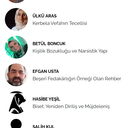
ÜLKÜ ARAS
Kerbela Vefa’nın Tecellisi
BETÜL BONCUK
Kişilik Bozukluğu ve Narsistik Yapı
EFGAN USTA
Beşerî Fedakârlığın Örneği Olan Rehber
HASIBE YEŞIL
Biset; Yeniden Diriliş ve Müjdeleniş
SALIH KUL