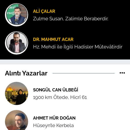
ALI ÇALAR
Zulme Susan, Zalimle Beraberdir.
DR. MAHMUT ACAR
Hz. Mehdi ile İlgili Hadisler Mütevâtirdir
Alıntı Yazarlar
SONGÜL CAN ÜLBEĞI
1900 km Ötede, Hicrî 61
AHMET HÜR DOĞAN
Hüseyn’le Kerbela