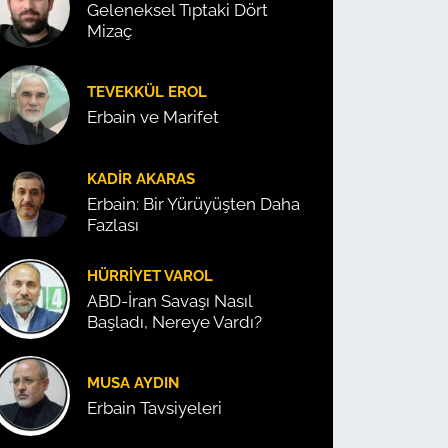
Geleneksel Tıptaki Dört
Mizaç
TEVEKKÜL EROL
Erbain ve Marifet
KADIR AKARAS
Erbain: Bir Yürüyüşten Daha
Fazlası
HÜRRIYET VAROL
ABD-İran Savaşı Nasıl
Başladı, Nereye Vardı?
MUSA AYDIN
Erbain Tavsiyeleri