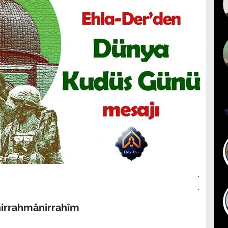
.
.
hirrahmânirrahîm