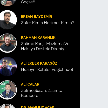
Geçse!!
ERSAN BAYDEMIR
Zafer Kimin Hezimet Kimin?
RAHMAN KARANLIK
Zalime Karşı, Mazluma Ve
Haklıya Destek: Direniş
ALI EKBER KARAGÖZ
Hüseyni Kalpler ve Şehadet
ALI ÇALAR
Zulme Susan, Zalimle
Beraberdir.
DR. MAHMUT ACAR