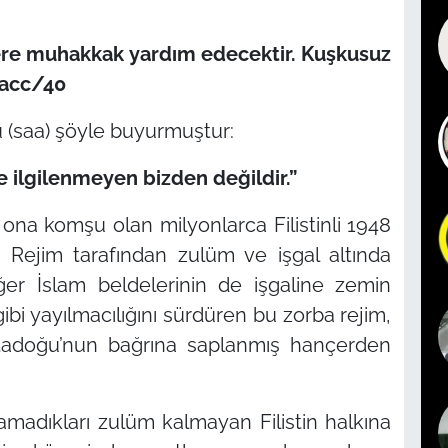
lere muhakkak yardım edecektir. Kuşkusuz
acc/40
 (saa) şöyle buyurmuştur:
 ilgilenmeyen bizden değildir.”
 ona komşu olan milyonlarca Filistinli 1948
t Rejim tarafından zulüm ve işgal altında
ğer İslam beldelerinin de işgaline zemin
ibi yayılmacılığını sürdüren bu zorba rejim,
Ortadoğu’nun bağrına saplanmış hançerden
ramadıkları zulüm kalmayan Filistin halkına