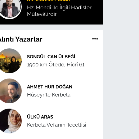
Hz. Mehdi ile İlgili Hadisler
Mütevâtirdir
lıntı Yazarlar
SONGÜL CAN ÜLBEĞI
1900 km Ötede, Hicrî 61
AHMET HÜR DOĞAN
Hüseyn’le Kerbela
ÜLKÜ ARAS
Kerbela Vefa’nın Tecellisi