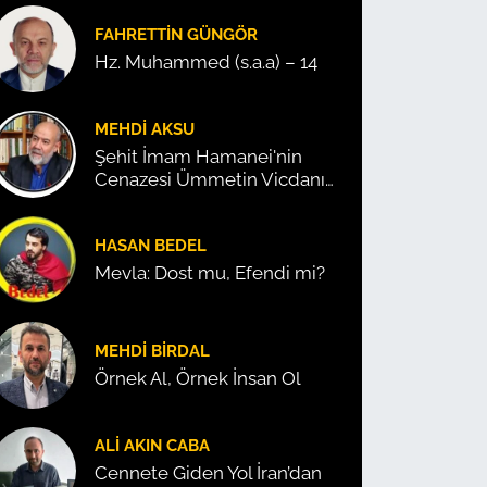
FAHRETTIN GÜNGÖR
Hz. Muhammed (s.a.a) – 14
MEHDI AKSU
Şehit İmam Hamanei'nin
Cenazesi Ümmetin Vicdanını
Konuşturdu!
HASAN BEDEL
Mevla: Dost mu, Efendi mi?
MEHDI BIRDAL
Örnek Al, Örnek İnsan Ol
ALI AKIN CABA
Cennete Giden Yol İran’dan