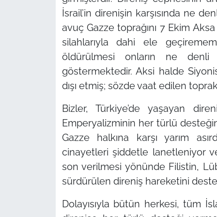
İsrail’in direnişin karşısında ne de
avuç Gazze toprağını 7 Ekim Aksa
silahlarıyla dahi ele geçirememi
öldürülmesi onların ne denli 
göstermektedir. Aksi halde Siyoni
dışı etmiş; sözde vaat edilen toprak
Bizler, Türkiye’de yaşayan dire
Emperyalizminin her türlü desteğin
Gazze halkına karşı yarım asır
cinayetleri şiddetle lanetleniyor 
son verilmesi yönünde Filistin, L
sürdürülen direniş hareketini deste
Dolayısıyla bütün herkesi, tüm İsl