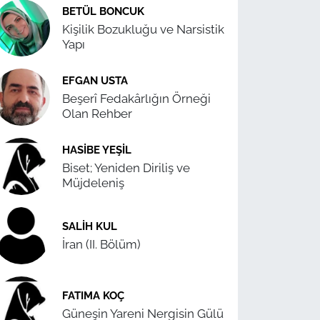
BETÜL BONCUK
Kişilik Bozukluğu ve Narsistik
Yapı
EFGAN USTA
Beşerî Fedakârlığın Örneği
Olan Rehber
HASIBE YEŞIL
Biset; Yeniden Diriliş ve
Müjdeleniş
SALIH KUL
İran (II. Bölüm)
FATIMA KOÇ
Güneşin Yareni Nergisin Gülü