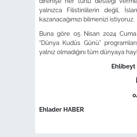
direnişe her türlü desteği verm
yalnızca Filistinlilerin değil, 
kazanacağımızı bilmenizi istiyoruz.
Buna göre 05 Nisan 2024 Cuma 
“Dünya Kudüs Günü”
programları
yalnız olmadığını tüm dünyaya hayk
Ehlibeyt
0
Ehlader HABER