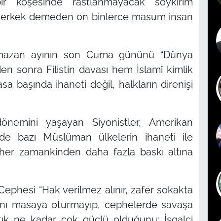
ir köşesinde rastlanmayacak soykırım
ın-erkek demeden on binlerce masum insan
mazan ayının son Cuma gününü
“Dünya
en sonra Filistin davası hem İslamî kimlik
 başında ihaneti değil, halkların direnişi
önemini yaşayan Siyonistler, Amerikan
de bazı Müslüman ülkelerin ihaneti ile
 her zamankinden daha fazla baskı altına
 Cephesi
“Hak verilmez alınır, zafer sokakta
ynı masaya oturmayıp, cephelerde savaşa
artık ne kadar çok güçlü olduğunu; İşgalci