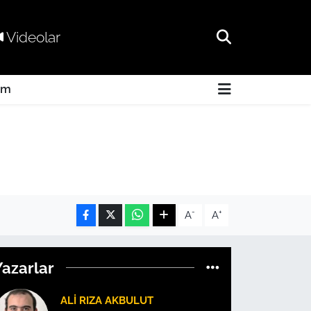
Videolar
am
-
+
A
A
Yazarlar
ALI RIZA AKBULUT