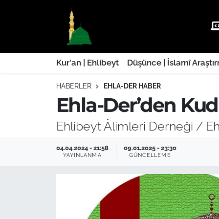
Kur'an | Ehlibeyt
Nöbetçi Eczaneler
Düşünce | İslamî Araştırmalar
Hava Durumu
Kur'an | Ehlibeyt
Düşünce | İslamî Araştı
HABERLER
EHLA-DER HABER
Ehla-Der Haber
Trafik Durumu
Ehla-Der’den Kud
Yaşam | Aile&GNÇ
Süper Lig Puan Durumu ve Fikstür
Ehlibeyt Âlimleri Derneği / Eh
Fıkıh | Ahkam
Tüm Manşetler
04.04.2024 - 21:58
09.01.2025 - 23:30
YAYINLANMA
GÜNCELLEME
Son Dakika Haberleri
Haber Arşivi