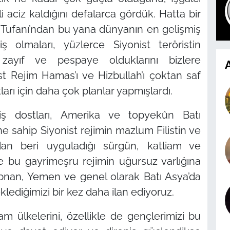
nli aciz kaldığını defalarca gördük. Hatta bir
 Tufanı’ndan bu yana dünyanın en gelişmiş
ş olmaları, yüzlerce Siyonist teröristin
zayıf ve pespaye olduklarını bizlere
A
st Rejim Hamas’ı ve Hizbullah’ı çoktan saf
ları için daha çok planlar yapmışlardı.
niş dostları, Amerika ve topyekûn Batı
e sahip Siyonist rejimin mazlum Filistin ve
dan beri uyguladığı sürgün, katliam ve
ve bu gayrimeşru rejimin uğursuz varlığına
übnan, Yemen ve genel olarak Batı Asya’da
klediğimizi bir kez daha ilan ediyoruz.
am ülkelerini, özellikle de gençlerimizi bu