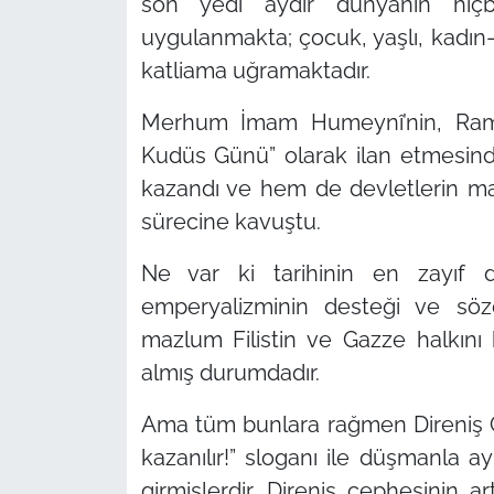
son yedi aydır dünyanın hiçb
uygulanmakta; çocuk, yaşlı, kad
katliama uğramaktadır.
Merhum İmam Humeynî’nin, Ra
Kudüs Günü”
olarak ilan etmesind
kazandı ve hem de devletlerin masa
sürecine kavuştu.
Ne var ki tarihinin en zayıf d
emperyalizminin desteği ve söz
mazlum Filistin ve Gazze halkını
almış durumdadır.
Ama tüm bunlara rağmen Direniş
kazanılır!”
sloganı ile düşmanla a
girmişlerdir. Direniş cephesinin 