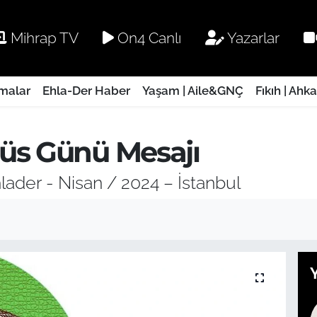
Mihrap TV
On4 Canlı
Yazarlar
rmalar
Ehla-Der Haber
Yaşam | Aile&GNÇ
Fıkıh | Ahk
üs Günü Mesajı
lader - Nisan / 2024 – İstanbul