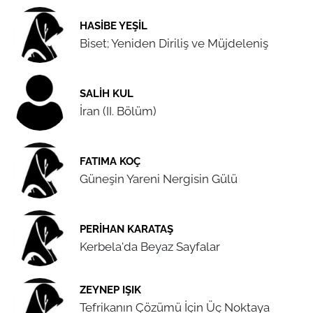
HASIBE YEŞIL
Biset; Yeniden Diriliş ve Müjdeleniş
SALIH KUL
İran (II. Bölüm)
FATIMA KOÇ
Güneşin Yareni Nergisin Gülü
PERIHAN KARATAŞ
Kerbela'da Beyaz Sayfalar
ZEYNEP IŞIK
Tefrikanın Çözümü İçin Üç Noktaya