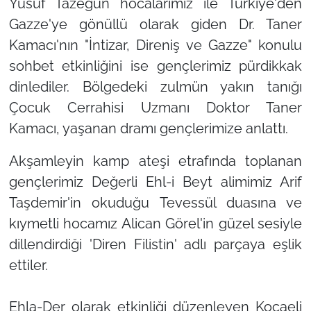
Yusuf Tazegün hocalarımız ile Türkiye'den
Gazze'ye gönüllü olarak giden Dr. Taner
Kamacı'nın
"İntizar, Direniş ve Gazze"
konulu
sohbet etkinliğini ise gençlerimiz pürdikkak
dinlediler. Bölgedeki zulmün yakın tanığı
Çocuk Cerrahisi Uzmanı Doktor Taner
Kamacı, yaşanan dramı gençlerimize anlattı.
Akşamleyin kamp ateşi etrafında toplanan
gençlerimiz Değerli Ehl-i Beyt alimimiz Arif
Taşdemir'in okuduğu Tevessül duasına ve
kıymetli hocamız Alican Görel'in güzel sesiyle
dillendirdiği
'Diren Filistin'
adlı parçaya eşlik
ettiler.
Ehla-Der olarak etkinliği düzenleyen Kocaeli