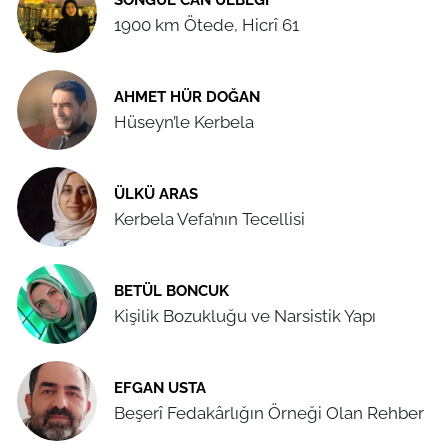
1900 km Ötede, Hicrî 61
AHMET HÜR DOĞAN
Hüseyn’le Kerbela
ÜLKÜ ARAS
Kerbela Vefa’nın Tecellisi
BETÜL BONCUK
Kişilik Bozukluğu ve Narsistik Yapı
EFGAN USTA
Beşerî Fedakârlığın Örneği Olan Rehber