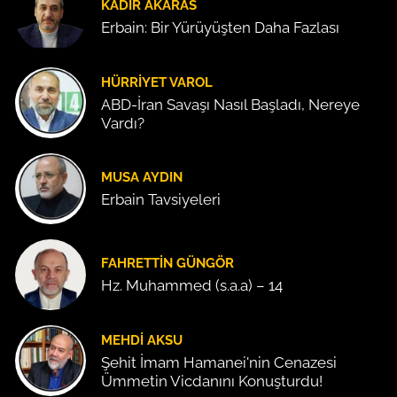
KADIR AKARAS
Erbain: Bir Yürüyüşten Daha Fazlası
HÜRRIYET VAROL
ABD-İran Savaşı Nasıl Başladı, Nereye
Vardı?
MUSA AYDIN
Erbain Tavsiyeleri
FAHRETTIN GÜNGÖR
Hz. Muhammed (s.a.a) – 14
MEHDI AKSU
Şehit İmam Hamanei'nin Cenazesi
Ümmetin Vicdanını Konuşturdu!