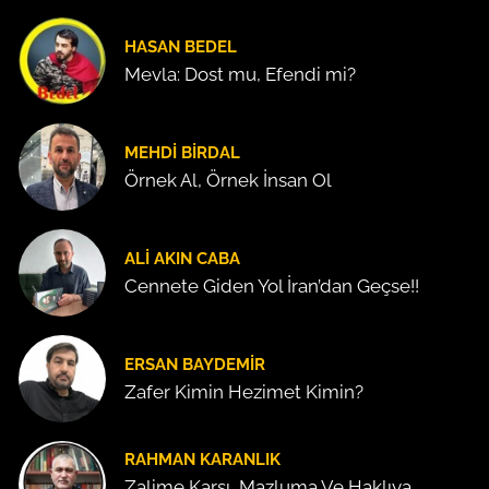
HASAN BEDEL
Mevla: Dost mu, Efendi mi?
MEHDI BIRDAL
Örnek Al, Örnek İnsan Ol
ALI AKIN CABA
Cennete Giden Yol İran’dan Geçse!!
ERSAN BAYDEMIR
Zafer Kimin Hezimet Kimin?
RAHMAN KARANLIK
Zalime Karşı, Mazluma Ve Haklıya