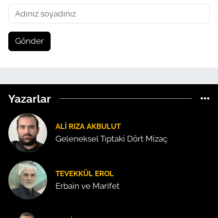
Gönder
Yazarlar
ALI RIZA AKBULUT
Geleneksel Tıptaki Dört Mizaç
TEVEKKÜL EROL
Erbain ve Marifet