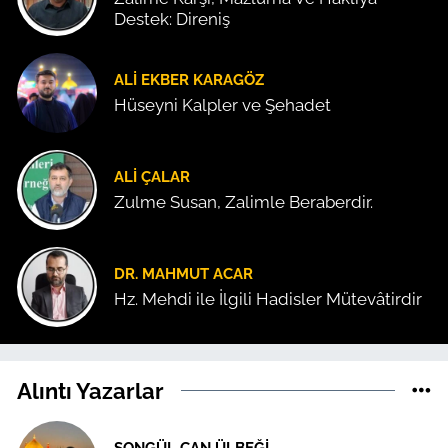
Destek: Direniş
ALI EKBER KARAGÖZ
Hüseyni Kalpler ve Şehadet
ALI ÇALAR
Zulme Susan, Zalimle Beraberdir.
DR. MAHMUT ACAR
Hz. Mehdi ile İlgili Hadisler Mütevâtirdir
Alıntı Yazarlar
SONGÜL CAN ÜLBEĞI