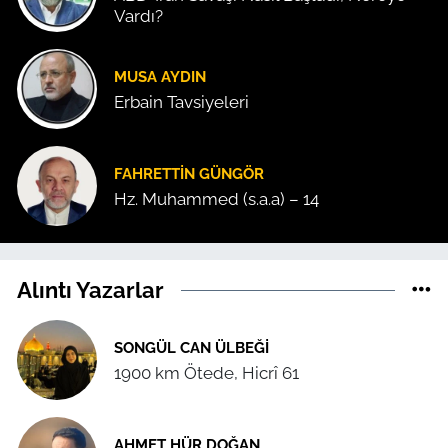
Vardı?
MUSA AYDIN
Erbain Tavsiyeleri
FAHRETTIN GÜNGÖR
Hz. Muhammed (s.a.a) – 14
Alıntı Yazarlar
SONGÜL CAN ÜLBEĞI
1900 km Ötede, Hicrî 61
AHMET HÜR DOĞAN