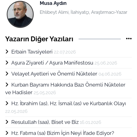
Musa Aydın
Ehlibeyt Alimi, İlahiyatçı, Araştırmacı-Yazar
Yazarın Diğer Yazıları
Erbain Tavsiyeleri
22.07.2026
Aşura Ziyareti / Aşura Manifestosu
25.06.2026
Velayet Ayetleri ve Önemli Nükteler
04.06.2026
Kurban Bayramı Hakkında Bazı Önemli Nükteler
ve Hadisler
25.05.2026
Hz. İbrahim (as), Hz. İsmail (as) ve Kurbanlık Olayı
22.05.2026
Resulullah (saa), Biset ve Biz
16.01.2026
Hz. Fatıma (sa) Bizim İçin Neyi İfade Ediyor?