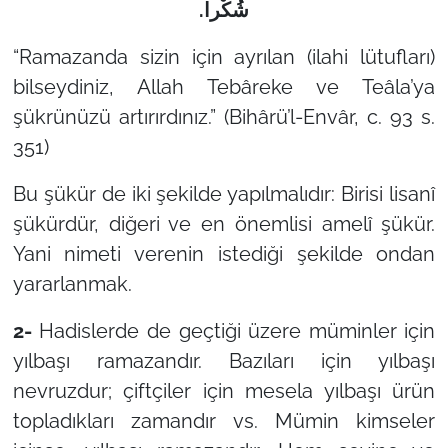
شُکْرا.
“Ramazanda sizin için ayrılan (ilahi lütufları)
bilseydiniz, Allah Tebâreke ve Teâla’ya
şükrünüzü artırırdınız.”
(Bihârü’l-Envâr, c. 93 s.
351)
Bu şükür de iki şekilde yapılmalıdır: Birisi lisanî
şükürdür, diğeri ve en önemlisi amelî şükür.
Yani nimeti verenin istediği şekilde ondan
yararlanmak.
2-
Hadislerde de geçtiği üzere müminler için
yılbaşı ramazandır. Bazıları için yılbaşı
nevruzdur; çiftçiler için mesela yılbaşı ürün
topladıkları zamandır vs. Mümin kimseler