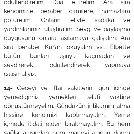
ödüllendirelim. Dua ettirelim. Ara sıra
kendimizle beraber camilere, namazlara
götürelim. Onların eliyle sadaka ve
yardımlarımızı ulaştıralım. Sevgi ve paylaşma
duygusunu onlara aşılamaya çalışalım. Ara
sıra beraber Kur’an okuyalım vs… Elbette
bütün bunları aşırıya kaçmadan ve
sevdirerek, ödüllendirerek yapmaya
çalışmalıyız.
14-
Geceyi ve iftar vakitlerini gün içinde
yemediğimiz yemekleri telafi vaktine
dönüştürmeyelim. Gündüzün intikamını alma
hissine kendimizi kaptırmayalım. Yeme
içmede itidali elden bırakmayalım. Bu hem
sağlık açısından hem manevi açıdan doğru