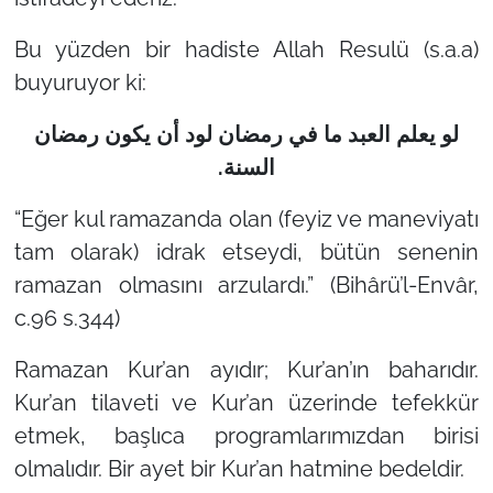
Bu yüzden bir hadiste Allah Resulü (s.a.a)
buyuruyor ki:
لو يعلم العبد ما في رمضان لود أن يكون رمضان
السنة.
“Eğer kul ramazanda olan (feyiz ve maneviyatı
tam olarak) idrak etseydi, bütün senenin
ramazan olmasını arzulardı.”
(Bihârü’l-Envâr,
c.96 s.344)
Ramazan Kur’an ayıdır; Kur’an’ın baharıdır.
Kur’an tilaveti ve Kur’an üzerinde tefekkür
etmek, başlıca programlarımızdan birisi
olmalıdır. Bir ayet bir Kur’an hatmine bedeldir.