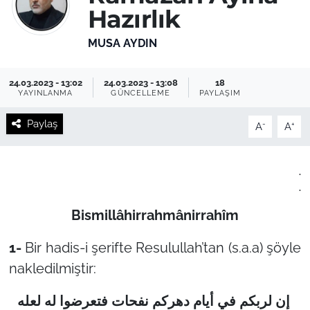
Hazırlık
MUSA AYDIN
24.03.2023 - 13:02
24.03.2023 - 13:08
18
YAYINLANMA
GÜNCELLEME
PAYLAŞIM
Paylaş
-
+
A
A
.
.
Bismillâhirrahmânirrahîm
1-
Bir hadis-i şerifte Resulullah’tan (s.a.a) şöyle
nakledilmiştir:
إن لربكم في أيام دهركم نفحات فتعرضوا له لعله