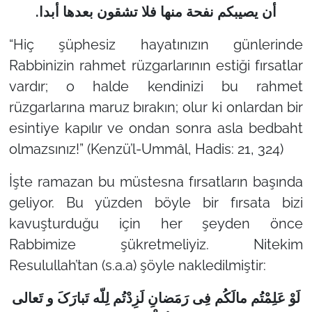
أن يصيبكم نفحة منها فلا تشقون بعدها أبدا.
“Hiç şüphesiz hayatınızın günlerinde
Rabbinizin rahmet rüzgarlarının estiği fırsatlar
vardır; o halde kendinizi bu rahmet
rüzgarlarına maruz bırakın; olur ki onlardan bir
esintiye kapılır ve ondan sonra asla bedbaht
olmazsınız!”
(Kenzü’l-Ummâl, Hadis: 21, 324)
İşte ramazan bu müstesna fırsatların başında
geliyor. Bu yüzden böyle bir fırsata bizi
kavuşturduğu için her şeyden önce
Rabbimize şükretmeliyiz. Nitekim
Resulullah’tan (s.a.a) şöyle nakledilmiştir:
لَوْ عَلِمْتُم مالَکُم فِی رَمَضانِ لَزِدْتُم لِلّه تَبارَکَ و تَعالی