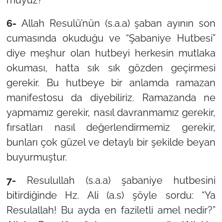
muyuz?
6-
Allah Resulü’nün (s.a.a) şaban ayının son
cumasında okuduğu ve “Şabaniye Hutbesi”
diye meşhur olan hutbeyi herkesin mutlaka
okuması, hatta sık sık gözden geçirmesi
gerekir. Bu hutbeye bir anlamda ramazan
manifestosu da diyebiliriz. Ramazanda ne
yapmamız gerekir, nasıl davranmamız gerekir,
fırsatları nasıl değerlendirmemiz gerekir,
bunları çok güzel ve detaylı bir şekilde beyan
buyurmuştur.
7-
Resulullah (s.a.a) şabaniye hutbesini
bitirdiğinde Hz. Ali (a.s) şöyle sordu: “Ya
Resulallah! Bu ayda en faziletli amel nedir?”