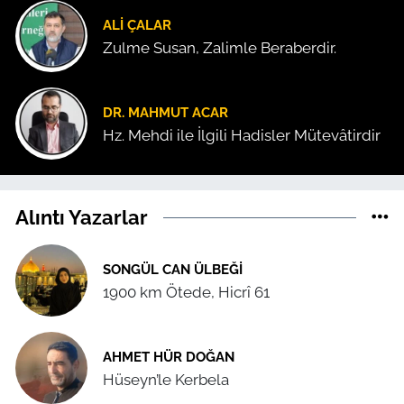
ALI ÇALAR
Zulme Susan, Zalimle Beraberdir.
DR. MAHMUT ACAR
Hz. Mehdi ile İlgili Hadisler Mütevâtirdir
Alıntı Yazarlar
SONGÜL CAN ÜLBEĞI
1900 km Ötede, Hicrî 61
AHMET HÜR DOĞAN
Hüseyn’le Kerbela