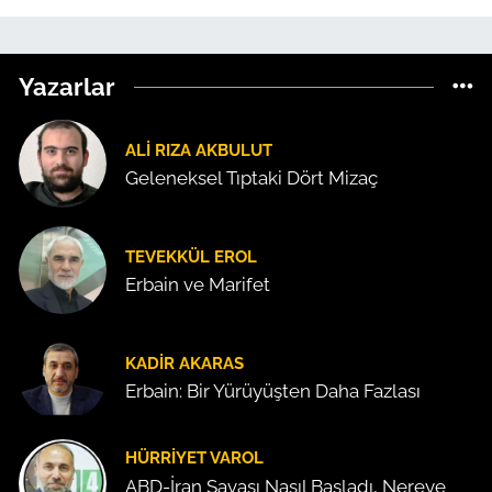
Yazarlar
ALI RIZA AKBULUT
Geleneksel Tıptaki Dört Mizaç
TEVEKKÜL EROL
Erbain ve Marifet
KADIR AKARAS
Erbain: Bir Yürüyüşten Daha Fazlası
HÜRRIYET VAROL
ABD-İran Savaşı Nasıl Başladı, Nereye