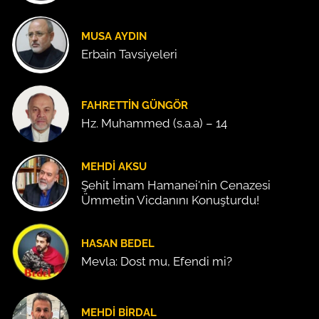
MUSA AYDIN
Erbain Tavsiyeleri
FAHRETTIN GÜNGÖR
Hz. Muhammed (s.a.a) – 14
MEHDI AKSU
Şehit İmam Hamanei'nin Cenazesi
Ümmetin Vicdanını Konuşturdu!
HASAN BEDEL
Mevla: Dost mu, Efendi mi?
MEHDI BIRDAL