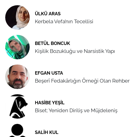
ÜLKÜ ARAS
Kerbela Vefa’nın Tecellisi
BETÜL BONCUK
Kişilik Bozukluğu ve Narsistik Yapı
EFGAN USTA
Beşerî Fedakârlığın Örneği Olan Rehber
HASIBE YEŞIL
Biset; Yeniden Diriliş ve Müjdeleniş
SALIH KUL