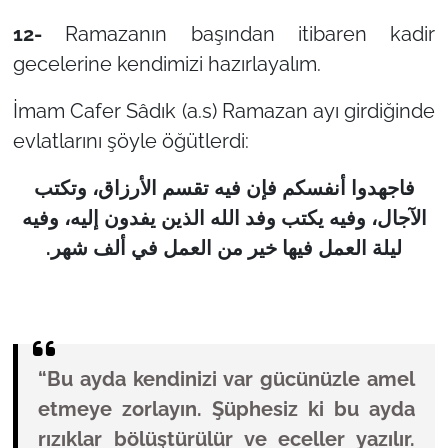
12-
Ramazanın başından itibaren kadir
gecelerine kendimizi hazırlayalım.
İmam Cafer Sâdık (a.s) Ramazan ayı girdiğinde
evlatlarını şöyle öğütlerdi:
فاجهدوا أنفسكم فإن فيه تقسم الأرزاق، وتكتب
الآجال، وفيه يكتب وفد الله الذين يفدون إليه، وفيه
ليلة العمل فيها خير من العمل في ألف شهر.
“Bu ayda kendinizi var gücünüzle amel
etmeye zorlayın. Şüphesiz ki bu ayda
rızıklar bölüştürülür ve eceller yazılır.