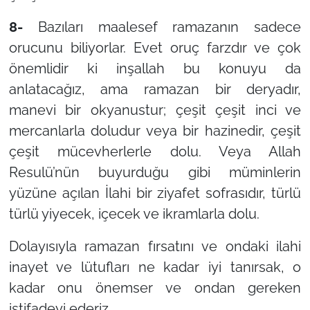
8-
Bazıları maalesef ramazanın sadece
orucunu biliyorlar. Evet oruç farzdır ve çok
önemlidir ki inşallah bu konuyu da
anlatacağız, ama ramazan bir deryadır,
manevi bir okyanustur; çeşit çeşit inci ve
mercanlarla doludur veya bir hazinedir, çeşit
çeşit mücevherlerle dolu. Veya Allah
Resulü’nün buyurduğu gibi müminlerin
yüzüne açılan İlahi bir ziyafet sofrasıdır, türlü
türlü yiyecek, içecek ve ikramlarla dolu.
Dolayısıyla ramazan fırsatını ve ondaki ilahi
inayet ve lütufları ne kadar iyi tanırsak, o
kadar onu önemser ve ondan gereken
istifadeyi ederiz.