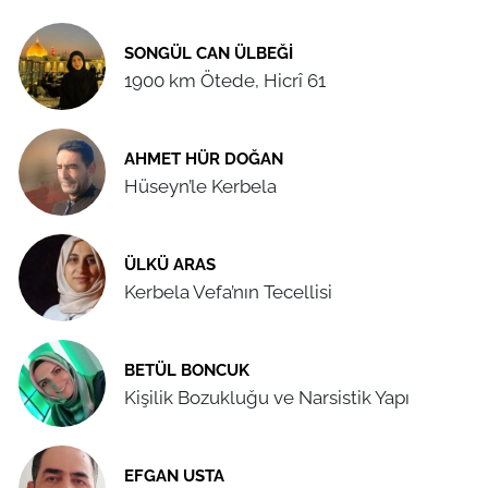
SONGÜL CAN ÜLBEĞI
1900 km Ötede, Hicrî 61
AHMET HÜR DOĞAN
Hüseyn’le Kerbela
ÜLKÜ ARAS
Kerbela Vefa’nın Tecellisi
BETÜL BONCUK
Kişilik Bozukluğu ve Narsistik Yapı
EFGAN USTA