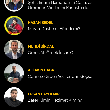
Şehit İmam Hamanei'nin Cenazesi
Ümmetin Vicdanını Konuşturdu!
HASAN BEDEL
Mevla: Dost mu, Efendi mi?
MEHDI BIRDAL
Örnek Al, Örnek İnsan Ol
ALI AKIN CABA
Cennete Giden Yol İran’dan Geçse!!
ERSAN BAYDEMIR
Zafer Kimin Hezimet Kimin?