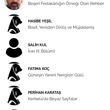
Beşerî Fedakârlığın Örneği Olan Rehber
HASIBE YEŞIL
Biset; Yeniden Diriliş ve Müjdeleniş
SALIH KUL
İran (II. Bölüm)
FATIMA KOÇ
Güneşin Yareni Nergisin Gülü
PERIHAN KARATAŞ
Kerbela'da Beyaz Sayfalar