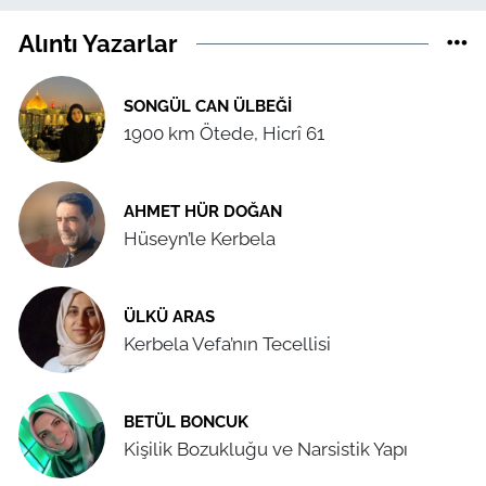
Alıntı Yazarlar
SONGÜL CAN ÜLBEĞI
1900 km Ötede, Hicrî 61
AHMET HÜR DOĞAN
Hüseyn’le Kerbela
ÜLKÜ ARAS
Kerbela Vefa’nın Tecellisi
BETÜL BONCUK
Kişilik Bozukluğu ve Narsistik Yapı