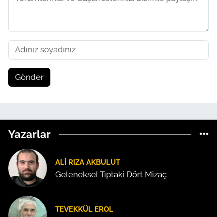
Gönder
Yazarlar
ALI RIZA AKBULUT
Geleneksel Tıptaki Dört Mizaç
TEVEKKÜL EROL