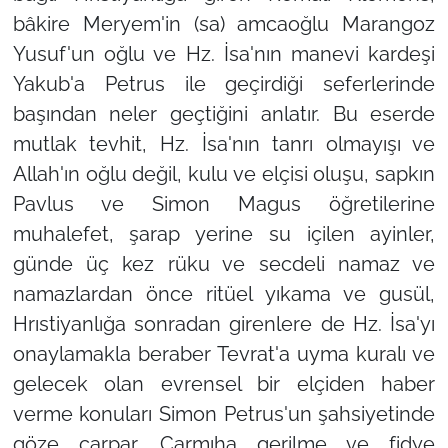
bâkire Meryem'in (sa) amcaoğlu Marangoz
Yusuf'un oğlu ve Hz. İsa'nın manevi kardeşi
Yakub'a Petrus ile geçirdiği seferlerinde
başından neler geçtiğini anlatır. Bu eserde
mutlak tevhit, Hz. İsa'nın tanrı olmayışı ve
Allah'ın oğlu değil, kulu ve elçisi oluşu, sapkın
Pavlus ve Simon Magus öğretilerine
muhalefet, şarap yerine su içilen ayinler,
günde üç kez rüku ve secdeli namaz ve
namazlardan önce ritüel yıkama ve gusül,
Hrıstiyanlığa sonradan girenlere de Hz. İsa'yı
onaylamakla beraber Tevrat'a uyma kuralı ve
gelecek olan evrensel bir elçiden haber
verme konuları Simon Petrus'un şahsiyetinde
göze çarpar. Çarmıha gerilme ve fidye