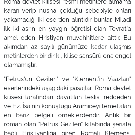
Roma devlet kilisesi resmi metinlere almama
kararı verip nüsha çokluğu sebebiyle onları
yakamadığı iki eserden alıntıdır bunlar. Miladi
ilk iki asrın en yaygın öğretisi olan Tevrat'a
amel eden Hristiyan muvahhitlere aittir. Bu
akımdan az sayılı günümüze kadar ulaşmış
metinlerden biridir ki, kilise sansürü ona engel
olamamıştır.
"Petrus'un Gezileri"
ve "
Klement’in Vaazları"
eserlerindeki aşağıdaki pasajlar, Roma devlet
kilisesi tarafından dayatılan teslisi reddeden
ve Hz. İsa'nın konuştuğu Aramiceyi temel alan
en bariz belgeli örneklerdendir. Antik bir
roman olan
"Petrus Gezileri"
kitabında şeriata
bağlı Hristiyanlığa giren Romalı Klemens,