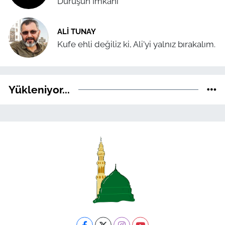
Duruşun İmkânı
ALI TUNAY
Kufe ehli değiliz ki, Ali'yi yalnız bırakalım.
Yükleniyor...