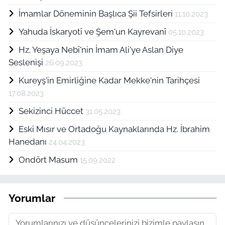
İmamlar Döneminin Başlıca Şii Tefsirleri
11.10.2023
Yahuda İskaryotî ve Şem'un Kayrevanî
05.10.2023
Hz. Yeşaya Nebî'nin İmam Ali'ye Aslan Diye
Seslenişi
26.09.2023
Kureyş'in Emirliğine Kadar Mekke'nin Tarihçesi
17.08.2023
Sekizinci Hüccet
31.05.2023
Eski Mısır ve Ortadoğu Kaynaklarında Hz. İbrahim
Hanedanı
24.04.2023
Ondört Masum
15.09.2022
Yorumlar