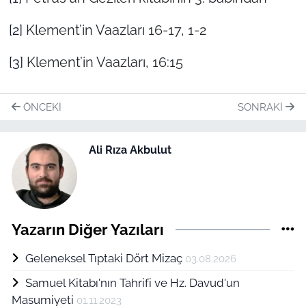
[2]
Klement’in Vaazları 16-17, 1-2
[3]
Klement’in Vaazları, 16:15
ÖNCEKI
SONRAKI
Ali Rıza Akbulut
Yazarın Diğer Yazıları
Geleneksel Tıptaki Dört Mizaç
03.08.2026
Samuel Kitabı'nın Tahrifi ve Hz. Davud'un
Masumiyeti
01.11.2023