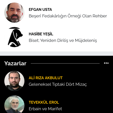
EFGAN USTA
Beşerî Fedakârlığın Örneği Olan Rehber
HASIBE YEŞIL
Biset; Yeniden Diriliş ve Müjdeleniş
Yazarlar
ALI RIZA AKBULUT
Geleneksel Tıptaki Dört Mizaç
TEVEKKÜL EROL
Erbain ve Marifet