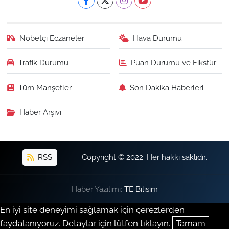
Nöbetçi Eczaneler
Hava Durumu
Trafik Durumu
Puan Durumu ve Fikstür
Tüm Manşetler
Son Dakika Haberleri
Haber Arşivi
RSS
Copyright © 2022. Her hakkı saklıdır.
Haber Yazılımı:
TE Bilişim
En iyi site deneyimi sağlamak için çerezlerden
faydalanıyoruz. Detaylar için lütfen tıklayın.
Tamam