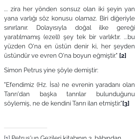
... zira her yönden sonsuz olan iki şeyin yan
yana varlığı söz konusu olamaz. Biri diğeriyle
sınırlanır. Dolayısıyla doğal ilke gereği
yaratılmamış (ezelî) şey tek bir varlıktır. ...bu
yüzden O'na en üstün denir ki, her şeyden
üstündür ve evren O'na boyun eğmiştir."
[2]
Simon Petrus yine şöyle demiştir:
"Efendimiz (Hz. İsa) ne evrenin yaradanı olan
Tanrı'dan başka tanrılar bulunduğunu
söylemiş, ne de kendini Tanrı ilan etmiştir."
[3]
[1]
Petrus'un Gezileri kitabının 3. bâbından