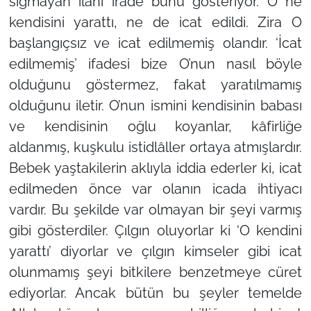
sığmayan ilahi irade bunu gösteriyor. O ne
kendisini yarattı, ne de icat edildi. Zira O
başlangıçsız ve icat edilmemiş olandır. ‘İcat
edilmemiş’ ifadesi bize O’nun nasıl böyle
olduğunu göstermez, fakat yaratılmamış
olduğunu iletir. O’nun ismini kendisinin babası
ve kendisinin oğlu koyanlar, kâfirliğe
aldanmış, kuşkulu istidlâller ortaya atmışlardır.
Bebek yaştakilerin aklıyla iddia ederler ki, icat
edilmeden önce var olanın icada ihtiyacı
vardır. Bu şekilde var olmayan bir şeyi varmış
gibi gösterdiler. Çılgın oluyorlar ki ‘O kendini
yarattı’ diyorlar ve çılgın kimseler gibi icat
olunmamış şeyi bitkilere benzetmeye cüret
ediyorlar. Ancak bütün bu şeyler temelde