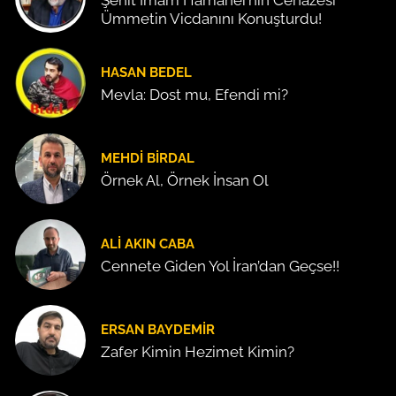
Ümmetin Vicdanını Konuşturdu!
HASAN BEDEL
Mevla: Dost mu, Efendi mi?
MEHDI BIRDAL
Örnek Al, Örnek İnsan Ol
ALI AKIN CABA
Cennete Giden Yol İran’dan Geçse!!
ERSAN BAYDEMIR
Zafer Kimin Hezimet Kimin?