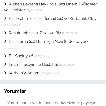
Kurban Bayramı Hakkında Bazı Önemli Nükteler
ve Hadisler
25.05.2026
Hz. İbrahim (as), Hz. İsmail (as) ve Kurbanlık Olayı
22.05.2026
Resulullah (saa), Biset ve Biz
16.01.2026
Hz. Fatıma (sa) Bizim İçin Neyi İfade Ediyor?
15.11.2025
Biz Suçluyuz!
21.07.2025
İmam Hüseyin ile Hasbihal
14.07.2025
Kerbela'yı Anlamak
07.07.2025
Yorumlar