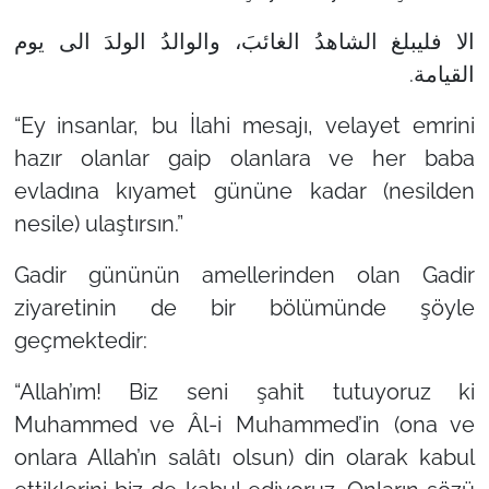
الا فليبلغ الشاهدُ الغائبَ، والوالدُ الولدَ الى يوم
القيامة.
“Ey insanlar, bu İlahi mesajı, velayet emrini
hazır olanlar gaip olanlara ve her baba
evladına kıyamet gününe kadar (nesilden
nesile) ulaştırsın.”
Gadir gününün amellerinden olan Gadir
ziyaretinin de bir bölümünde şöyle
geçmektedir:
“Allah’ım! Biz seni şahit tutuyoruz ki
Muhammed ve Âl-i Muhammed’in (ona ve
onlara Allah’ın salâtı olsun) din olarak kabul