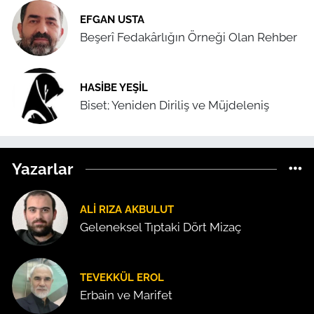
EFGAN USTA
Beşerî Fedakârlığın Örneği Olan Rehber
HASIBE YEŞIL
Biset; Yeniden Diriliş ve Müjdeleniş
Yazarlar
ALI RIZA AKBULUT
Geleneksel Tıptaki Dört Mizaç
TEVEKKÜL EROL
Erbain ve Marifet