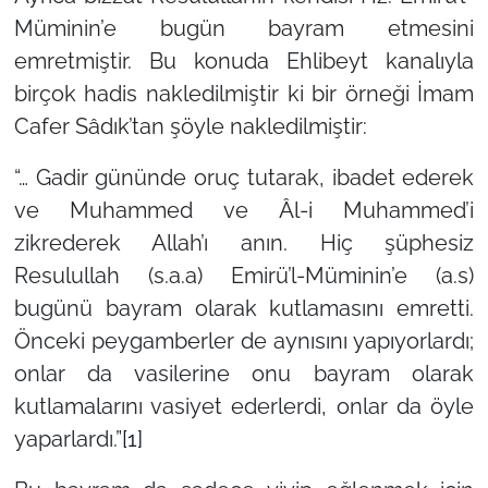
Müminin’e bugün bayram etmesini
emretmiştir. Bu konuda Ehlibeyt kanalıyla
birçok hadis nakledilmiştir ki bir örneği İmam
Cafer Sâdık’tan şöyle nakledilmiştir:
“… Gadir gününde oruç tutarak, ibadet ederek
ve Muhammed ve Âl-i Muhammed’i
zikrederek Allah’ı anın. Hiç şüphesiz
Resulullah (s.a.a) Emirü’l-Müminin’e (a.s)
bugünü bayram olarak kutlamasını emretti.
Önceki peygamberler de aynısını yapıyorlardı;
onlar da vasilerine onu bayram olarak
kutlamalarını vasiyet ederlerdi, onlar da öyle
yaparlardı.”
[1]