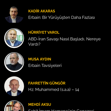
KADIR AKARAS
Erbain: Bir Yürüyüşten Daha Fazlası
HÜRRIYET VAROL
ABD-İran Savaşı Nasıl Başladı, Nereye
Vardı?
MUSA AYDIN
Erbain Tavsiyeleri
FAHRETTIN GÜNGÖR
Hz. Muhammed (s.a.a) – 14
MEHDI AKSU
Şehit İmam Hamanei'nin Cenazesi