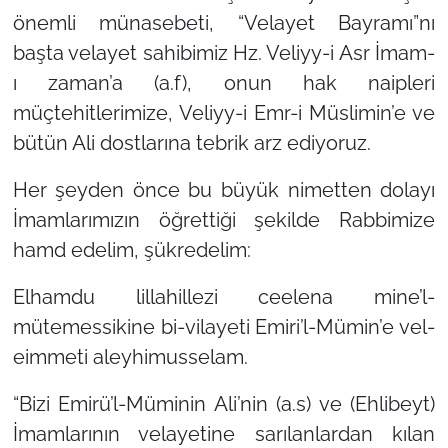
önemli münasebeti, “Velayet Bayramı”nı
başta velayet sahibimiz Hz. Veliyy-i Asr İmam-
ı zaman’a (a.f), onun hak naipleri
müçtehitlerimize, Veliyy-i Emr-i Müslimin’e ve
bütün Ali dostlarına tebrik arz ediyoruz.
Her şeyden önce bu büyük nimetten dolayı
İmamlarımızın öğrettiği şekilde Rabbimize
hamd edelim, şükredelim:
Elhamdu lillahillezi ceelena mine’l-
mütemessikine bi-vilayeti Emiri’l-Mümin’e vel-
eimmeti aleyhimusselam.
“Bizi Emirü’l-Müminin Ali’nin (a.s) ve (Ehlibeyt)
İmamlarının velayetine sarılanlardan kılan