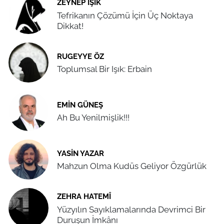
ZEYNEP IŞIK
Tefrikanın Çözümü İçin Üç Noktaya
Dikkat!
RUGEYYE ÖZ
Toplumsal Bir Işık: Erbain
EMIN GÜNEŞ
Ah Bu Yenilmişlik!!!
YASIN YAZAR
Mahzun Olma Kudüs Geliyor Özgürlük
ZEHRA HATEMÎ
Yüzyılın Sayıklamalarında Devrimci Bir
Duruşun İmkânı