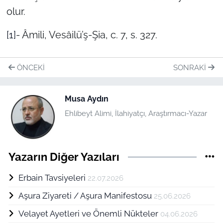
olur.
[1]
- Âmili, Vesâilü’ş-Şia, c. 7, s. 327.
ÖNCEKI
SONRAKI
Musa Aydın
Ehlibeyt Alimi, İlahiyatçı, Araştırmacı-Yazar
Yazarın Diğer Yazıları
Erbain Tavsiyeleri
22.07.2026
Aşura Ziyareti / Aşura Manifestosu
25.06.2026
Velayet Ayetleri ve Önemli Nükteler
04.06.2026