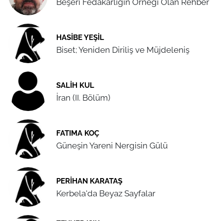
Beşerî Fedakârlığın Örneği Olan Rehber
HASIBE YEŞIL
Biset; Yeniden Diriliş ve Müjdeleniş
SALIH KUL
İran (II. Bölüm)
FATIMA KOÇ
Güneşin Yareni Nergisin Gülü
PERIHAN KARATAŞ
Kerbela'da Beyaz Sayfalar