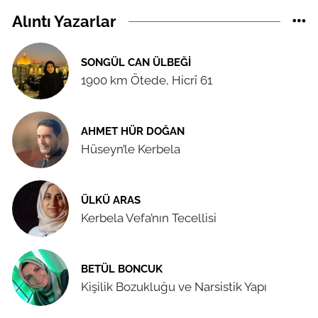
Alıntı Yazarlar
SONGÜL CAN ÜLBEĞI
1900 km Ötede, Hicrî 61
AHMET HÜR DOĞAN
Hüseyn’le Kerbela
ÜLKÜ ARAS
Kerbela Vefa’nın Tecellisi
BETÜL BONCUK
Kişilik Bozukluğu ve Narsistik Yapı