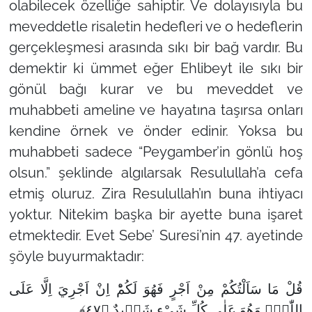
olabilecek özelliğe sahiptir. Ve dolayısıyla bu
meveddetle risaletin hedefleri ve o hedeflerin
gerçekleşmesi arasında sıkı bir bağ vardır. Bu
demektir ki ümmet eğer Ehlibeyt ile sıkı bir
gönül bağı kurar ve bu meveddet ve
muhabbeti ameline ve hayatına taşırsa onları
kendine örnek ve önder edinir. Yoksa bu
muhabbeti sadece “Peygamber’in gönlü hoş
olsun.” şeklinde algılarsak Resulullah’a cefa
etmiş oluruz. Zira Resulullah’ın buna ihtiyacı
yoktur. Nitekim başka bir ayette buna işaret
etmektedir. Evet Sebe’ Suresi’nin 47. ayetinde
şöyle buyurmaktadır:
قُلْ مَا سَاَلْتُكُمْ مِنْ اَجْرٍ فَهُوَ لَكُمْؕ اِنْ اَجْرِيَ اِلَّا عَلَى
اللّٰهِۚ وَهُوَ عَلٰى كُلِّ شَيْءٍ شَهٖيدٌ ﴿٤٧﴾