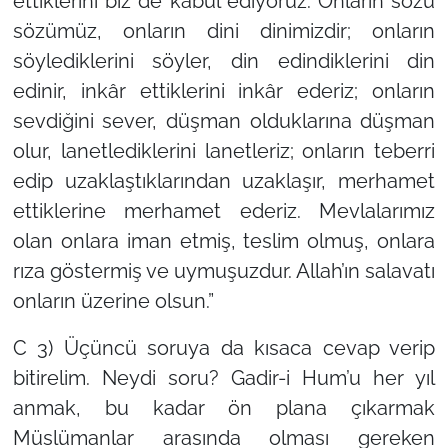
ettiklerini biz de kabul ediyoruz. Onların sözü
sözümüz, onların dini dinimizdir; onların
söylediklerini söyler, din edindiklerini din
edinir, inkâr ettiklerini inkâr ederiz; onların
sevdiğini sever, düşman olduklarına düşman
olur, lanetlediklerini lanetleriz; onların teberri
edip uzaklaştıklarından uzaklaşır, merhamet
ettiklerine merhamet ederiz. Mevlalarımız
olan onlara iman etmiş, teslim olmuş, onlara
rıza göstermiş ve uymuşuzdur. Allah’ın salavatı
onların üzerine olsun.”
C 3) Üçüncü soruya da kısaca cevap verip
bitirelim. Neydi soru? Gadir-i Hum’u her yıl
anmak, bu kadar ön plana çıkarmak
Müslümanlar arasında olması gereken