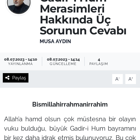
Merasimleri
Hakkında Üç
Sorunun Cevabı
MUSA AYDIN
08.07.2023 - 14:10
08.07.2023 - 14:14
4
YAYINLANMA
GÜNCELLEME
PAYLAŞIM
Paylaş
-
+
A
A
Bismillahirrahmanirrahim
Allah’a hamd olsun çok müstesna bir olayın
vuku bulduğu, büyük Gadir-i Hum bayramını
bir kez daha idrak etmiş bulunuyoruz. Bu çok