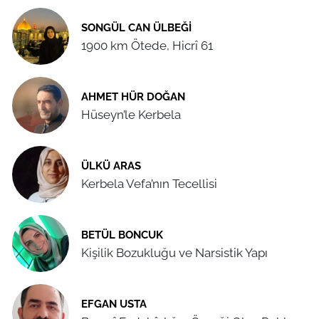
SONGÜL CAN ÜLBEĞI
1900 km Ötede, Hicrî 61
AHMET HÜR DOĞAN
Hüseyn’le Kerbela
ÜLKÜ ARAS
Kerbela Vefa’nın Tecellisi
BETÜL BONCUK
Kişilik Bozukluğu ve Narsistik Yapı
EFGAN USTA