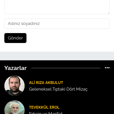
Gönder
Yazarlar
ALI RIZA AKBULUT
Geleneksel Tıptaki Dört Mizaç
TEVEKKÜL EROL
Erbain ve Marifet