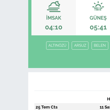
İMSAK
GÜNEŞ
04:10
05:41
ALTINÖZÜ
ARSUZ
BELEN
H
25 Tem Cts
11 Sa