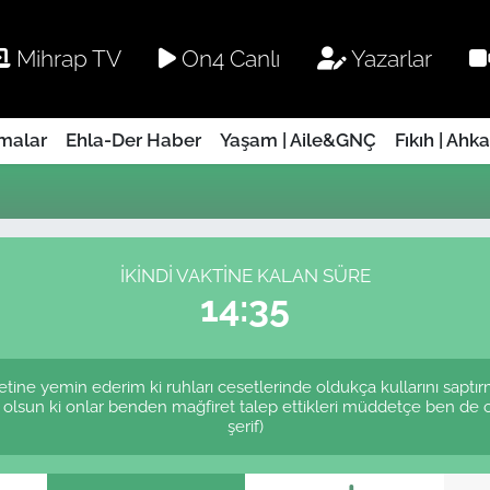
Mihrap TV
On4 Canlı
Yazarlar
rmalar
Ehla-Der Haber
Yaşam | Aile&GNÇ
Fıkıh | Ahk
İKINDI VAKTINE KALAN SÜRE
14:35
etine yemin ederim ki ruhları cesetlerinde oldukça kullarını saptı
 olsun ki onlar benden mağfiret talep ettikleri müddetçe ben de 
şerif)