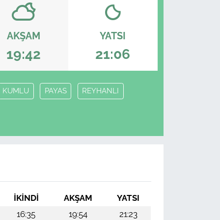
AKŞAM
YATSI
19:42
21:06
KUMLU
PAYAS
REYHANLI
İKINDI
AKŞAM
YATSI
16:35
19:54
21:23