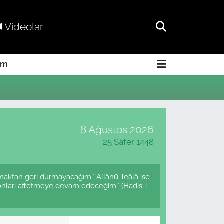
Videolar
am
8 Ağustos 2026
25 Safer 1448
rmaktan geri durmayacağım." Allâhü Teâlâ ise
onları affetmeye devam edeceğim." (Hadis-i