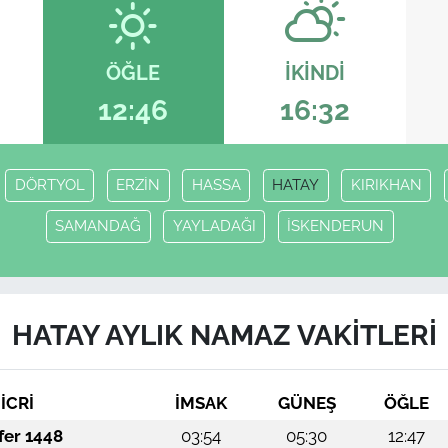
ÖĞLE
İKINDI
12:46
16:32
DÖRTYOL
ERZİN
HASSA
HATAY
KIRIKHAN
SAMANDAĞ
YAYLADAĞI
İSKENDERUN
HATAY AYLIK NAMAZ VAKITLERI
İCRİ
İMSAK
GÜNEŞ
ÖĞLE
fer 1448
03:54
05:30
12:47