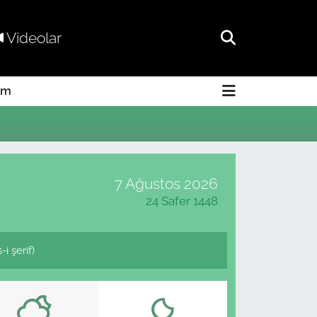
Videolar
am
7 Ağustos 2026
24 Safer 1448
 şerif)