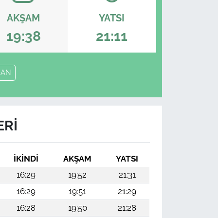
AKŞAM
YATSI
19:38
21:11
RAN
ERI
İKINDI
AKŞAM
YATSI
16:29
19:52
21:31
16:29
19:51
21:29
16:28
19:50
21:28