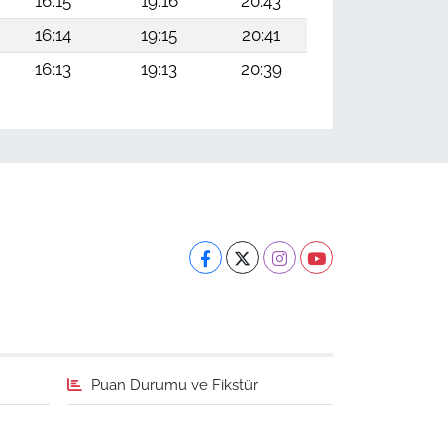
16:15
19:16
20:43
16:14
19:15
20:41
16:13
19:13
20:39
Puan Durumu ve Fikstür