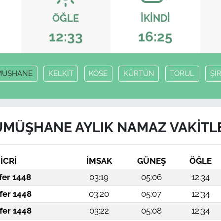
ÖĞLE
İKINDI
12:33
16:25
MÜŞHANE
KELKİT
KÖSE
KÜRTÜN
TORUL
Şİ
MÜŞHANE AYLIK NAMAZ VAKITL
İCRİ
İMSAK
GÜNEŞ
ÖĞLE
fer 1448
03:19
05:06
12:34
fer 1448
03:20
05:07
12:34
fer 1448
03:22
05:08
12:34