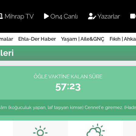
Mihrap TV
On4 Canlı
Yazarlar
rmalar
Ehla-Der Haber
Yaşam | Aile&GNÇ
Fıkıh | Ahk
eri
ÖĞLE VAKTINE KALAN SÜRE
57:23
 (koğuculuk yapan, laf taşıyan kimse) Cennet'e giremez. (Hadis-i