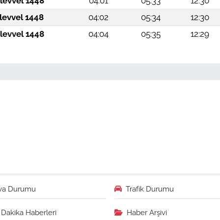
levvel 1448
04:01
05:33
12:30
levvel 1448
04:02
05:34
12:30
levvel 1448
04:04
05:35
12:29
va Durumu
Trafik Durumu
Dakika Haberleri
Haber Arşivi