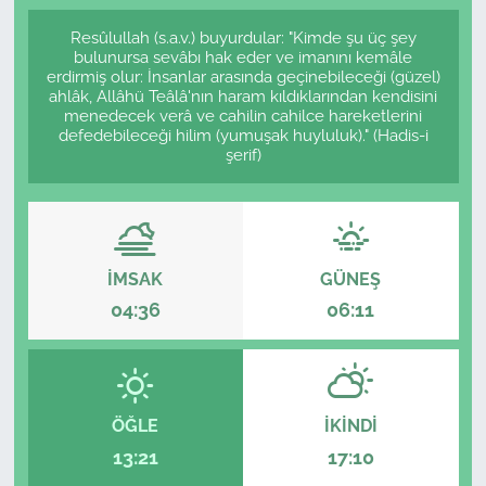
Resûlullah (s.a.v.) buyurdular: "Kimde şu üç şey
bulunursa sevâbı hak eder ve imanını kemâle
erdirmiş olur: İnsanlar arasında geçinebileceği (güzel)
ahlâk, Allâhü Teâlâ'nın haram kıldıklarından kendisini
menedecek verâ ve cahilin cahilce hareketlerini
defedebileceği hilim (yumuşak huyluluk)." (Hadis-i
şerif)
İMSAK
GÜNEŞ
04:36
06:11
ÖĞLE
İKINDI
13:21
17:10