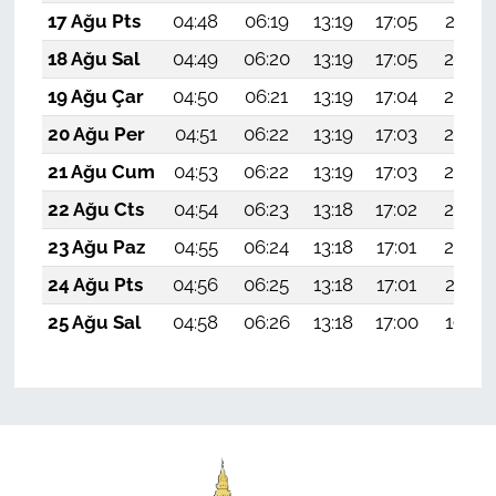
17 Ağu Pts
04:48
06:19
13:19
17:05
20:10
18 Ağu Sal
04:49
06:20
13:19
17:05
20:09
19 Ağu Çar
04:50
06:21
13:19
17:04
20:07
20 Ağu Per
04:51
06:22
13:19
17:03
20:06
21 Ağu Cum
04:53
06:22
13:19
17:03
20:05
22 Ağu Cts
04:54
06:23
13:18
17:02
20:03
23 Ağu Paz
04:55
06:24
13:18
17:01
20:02
24 Ağu Pts
04:56
06:25
13:18
17:01
20:01
25 Ağu Sal
04:58
06:26
13:18
17:00
19:59