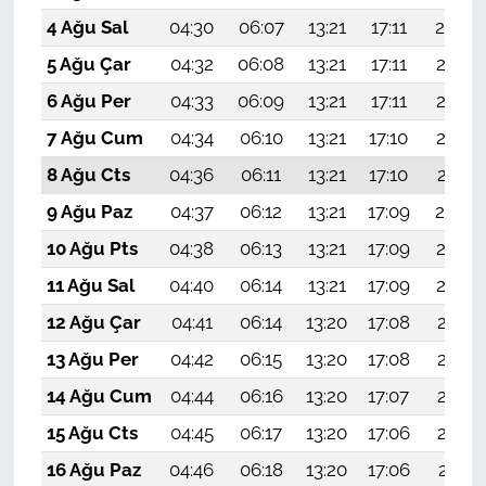
4 Ağu Sal
04:30
06:07
13:21
17:11
20:26
5 Ağu Çar
04:32
06:08
13:21
17:11
20:25
6 Ağu Per
04:33
06:09
13:21
17:11
20:24
7 Ağu Cum
04:34
06:10
13:21
17:10
20:22
8 Ağu Cts
04:36
06:11
13:21
17:10
20:21
9 Ağu Paz
04:37
06:12
13:21
17:09
20:20
10 Ağu Pts
04:38
06:13
13:21
17:09
20:19
11 Ağu Sal
04:40
06:14
13:21
17:09
20:18
12 Ağu Çar
04:41
06:14
13:20
17:08
20:17
13 Ağu Per
04:42
06:15
13:20
17:08
20:15
14 Ağu Cum
04:44
06:16
13:20
17:07
20:14
15 Ağu Cts
04:45
06:17
13:20
17:06
20:13
16 Ağu Paz
04:46
06:18
13:20
17:06
20:11