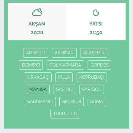
AKŞAM
YATSI
20:21
21:50
AHMETLİ
AKHİSAR
ALAŞEHİR
DEMİRCİ
GÖLMARMARA
GÖRDES
KIRKAĞAÇ
KULA
KÖPRÜBAŞI
MANİSA
SALİHLİ
SARIGÖL
SARUHANLI
SELENDİ
SOMA
TURGUTLU