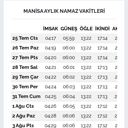
MANİSA AYLIK NAMAZ VAKITLERI
İMSAK
GÜNEŞ
ÖĞLE
İKINDI
AKŞA
25 Tem Cts
04:17
05:59
13:22
17:14
20:35
26 Tem Paz
04:19
06:00
13:22
17:14
20:34
27 Tem Pts
04:20
06:00
13:22
17:14
20:33
28 Tem Sal
04:21
06:01
13:22
17:13
20:33
29 Tem Çar
04:22
06:02
13:22
17:13
20:32
30 Tem Per
04:24
06:03
13:22
17:13
20:31
31 Tem Cum
04:25
06:04
13:22
17:13
20:30
1 Ağu Cts
04:26
06:05
13:22
17:12
20:29
2 Ağu Paz
04:28
06:06
13:22
17:12
20:28
3 Ağu Pts
04:29
06:06
13:22
17:12
20:27