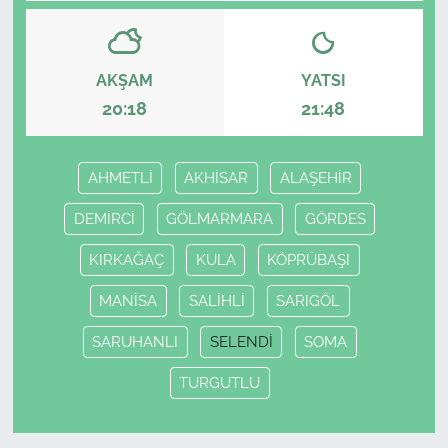
AKŞAM
YATSI
20:18
21:48
AHMETLİ
AKHİSAR
ALAŞEHİR
DEMİRCİ
GÖLMARMARA
GÖRDES
KIRKAĞAÇ
KULA
KÖPRÜBAŞI
MANİSA
SALİHLİ
SARIGÖL
SARUHANLI
SELENDİ
SOMA
TURGUTLU