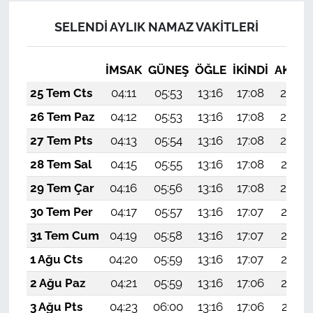
SELENDİ AYLIK NAMAZ VAKITLERI
İMSAK
GÜNEŞ
ÖĞLE
İKINDI
AKŞA
25 Tem Cts
04:11
05:53
13:16
17:08
20:30
26 Tem Paz
04:12
05:53
13:16
17:08
20:29
27 Tem Pts
04:13
05:54
13:16
17:08
20:28
28 Tem Sal
04:15
05:55
13:16
17:08
20:27
29 Tem Çar
04:16
05:56
13:16
17:08
20:26
30 Tem Per
04:17
05:57
13:16
17:07
20:25
31 Tem Cum
04:19
05:58
13:16
17:07
20:24
1 Ağu Cts
04:20
05:59
13:16
17:07
20:23
2 Ağu Paz
04:21
05:59
13:16
17:06
20:22
3 Ağu Pts
04:23
06:00
13:16
17:06
20:21