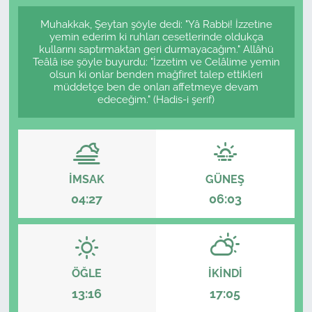
Muhakkak, Şeytan şöyle dedi: "Yâ Rabbi! İzzetine
yemin ederim ki ruhları cesetlerinde oldukça
kullarını saptırmaktan geri durmayacağım." Allâhü
Teâlâ ise şöyle buyurdu: "İzzetim ve Celâlime yemin
olsun ki onlar benden mağfiret talep ettikleri
müddetçe ben de onları affetmeye devam
edeceğim." (Hadis-i şerif)
İMSAK
GÜNEŞ
04:27
06:03
ÖĞLE
İKINDI
13:16
17:05