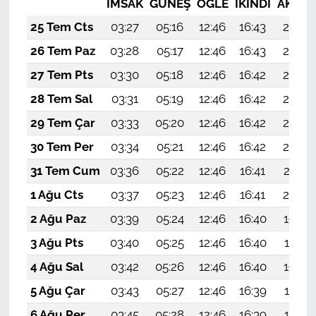
İMSAK
GÜNEŞ
ÖĞLE
İKINDI
AKŞA
25 Tem Cts
03:27
05:16
12:46
16:43
20:07
26 Tem Paz
03:28
05:17
12:46
16:43
20:06
27 Tem Pts
03:30
05:18
12:46
16:42
20:05
28 Tem Sal
03:31
05:19
12:46
16:42
20:04
29 Tem Çar
03:33
05:20
12:46
16:42
20:03
30 Tem Per
03:34
05:21
12:46
16:42
20:02
31 Tem Cum
03:36
05:22
12:46
16:41
20:01
1 Ağu Cts
03:37
05:23
12:46
16:41
20:00
2 Ağu Paz
03:39
05:24
12:46
16:40
19:58
3 Ağu Pts
03:40
05:25
12:46
16:40
19:57
4 Ağu Sal
03:42
05:26
12:46
16:40
19:56
5 Ağu Çar
03:43
05:27
12:46
16:39
19:55
6 Ağu Per
03:45
05:28
12:46
16:39
19:54