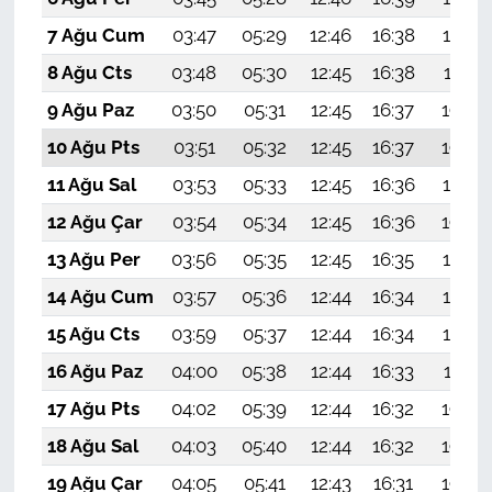
7 Ağu Cum
03:47
05:29
12:46
16:38
19:53
8 Ağu Cts
03:48
05:30
12:45
16:38
19:51
9 Ağu Paz
03:50
05:31
12:45
16:37
19:50
10 Ağu Pts
03:51
05:32
12:45
16:37
19:49
11 Ağu Sal
03:53
05:33
12:45
16:36
19:47
12 Ağu Çar
03:54
05:34
12:45
16:36
19:46
13 Ağu Per
03:56
05:35
12:45
16:35
19:45
14 Ağu Cum
03:57
05:36
12:44
16:34
19:43
15 Ağu Cts
03:59
05:37
12:44
16:34
19:42
16 Ağu Paz
04:00
05:38
12:44
16:33
19:41
17 Ağu Pts
04:02
05:39
12:44
16:32
19:39
18 Ağu Sal
04:03
05:40
12:44
16:32
19:38
19 Ağu Çar
04:05
05:41
12:43
16:31
19:36