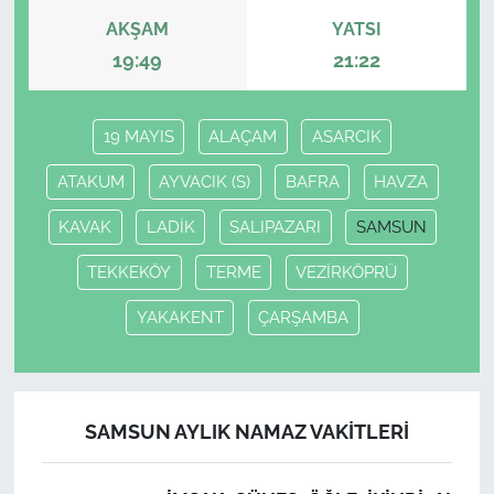
AKŞAM
YATSI
19:49
21:22
19 MAYIS
ALAÇAM
ASARCIK
ATAKUM
AYVACIK (S)
BAFRA
HAVZA
KAVAK
LADİK
SALIPAZARI
SAMSUN
TEKKEKÖY
TERME
VEZİRKÖPRÜ
YAKAKENT
ÇARŞAMBA
SAMSUN AYLIK NAMAZ VAKITLERI