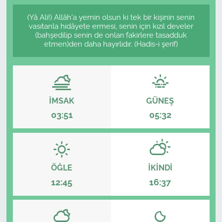
(Yâ Ali!) Allâh'a yemin olsun ki tek bir kişinin senin
vasıtanla hidâyete ermesi, senin için kızıl develer
(bahşedilip senin de onları fakirlere tasadduk
etmen)den daha hayırlıdır. (Hadis-i şerif)
İMSAK
GÜNEŞ
03:51
05:32
ÖĞLE
İKINDI
12:45
16:37