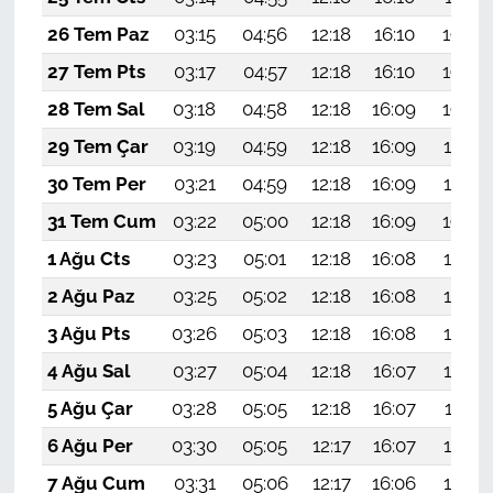
26 Tem Paz
03:15
04:56
12:18
16:10
19:30
27 Tem Pts
03:17
04:57
12:18
16:10
19:29
28 Tem Sal
03:18
04:58
12:18
16:09
19:28
29 Tem Çar
03:19
04:59
12:18
16:09
19:27
30 Tem Per
03:21
04:59
12:18
16:09
19:27
31 Tem Cum
03:22
05:00
12:18
16:09
19:26
1 Ağu Cts
03:23
05:01
12:18
16:08
19:25
2 Ağu Paz
03:25
05:02
12:18
16:08
19:24
3 Ağu Pts
03:26
05:03
12:18
16:08
19:23
4 Ağu Sal
03:27
05:04
12:18
16:07
19:22
5 Ağu Çar
03:28
05:05
12:18
16:07
19:21
6 Ağu Per
03:30
05:05
12:17
16:07
19:19
7 Ağu Cum
03:31
05:06
12:17
16:06
19:18