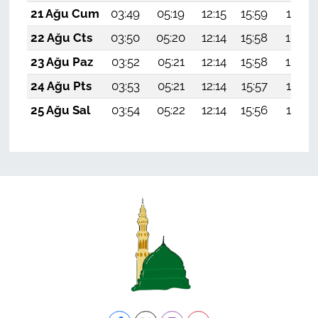
21 Ağu Cum
03:49
05:19
12:15
15:59
19:01
22 Ağu Cts
03:50
05:20
12:14
15:58
18:59
23 Ağu Paz
03:52
05:21
12:14
15:58
18:58
24 Ağu Pts
03:53
05:21
12:14
15:57
18:57
25 Ağu Sal
03:54
05:22
12:14
15:56
18:55