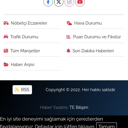
Nöbetçi Eczaneler
Hava Durumu
Trafik Durumu
Puan Durumu ve Fikstür
Tüm Manşetler
Son Dakika Haberleri
Haber Arşivi
RSS
Copyright © 2022. Her hakkı saklıdır.
Haber Yazılımı:
TE Bilişim
En iyi site deneyimi sağlamak için çerezlerden
faydalanıyoruz. Detaylar için lütfen tıklayın.
Tamam