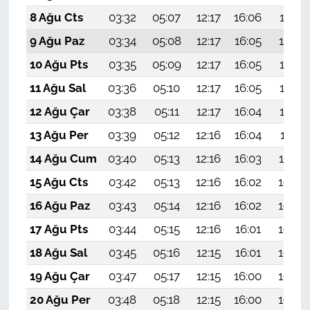
8 Ağu Cts
03:32
05:07
12:17
16:06
19:17
9 Ağu Paz
03:34
05:08
12:17
16:05
19:16
10 Ağu Pts
03:35
05:09
12:17
16:05
19:15
11 Ağu Sal
03:36
05:10
12:17
16:05
19:14
12 Ağu Çar
03:38
05:11
12:17
16:04
19:12
13 Ağu Per
03:39
05:12
12:16
16:04
19:11
14 Ağu Cum
03:40
05:13
12:16
16:03
19:10
15 Ağu Cts
03:42
05:13
12:16
16:02
19:09
16 Ağu Paz
03:43
05:14
12:16
16:02
19:07
17 Ağu Pts
03:44
05:15
12:16
16:01
19:06
18 Ağu Sal
03:45
05:16
12:15
16:01
19:05
19 Ağu Çar
03:47
05:17
12:15
16:00
19:03
20 Ağu Per
03:48
05:18
12:15
16:00
19:02