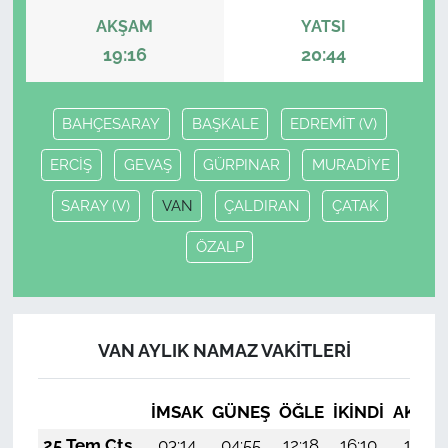
AKŞAM
YATSI
19:16
20:44
BAHÇESARAY
BAŞKALE
EDREMİT (V)
ERCİŞ
GEVAŞ
GÜRPINAR
MURADİYE
SARAY (V)
VAN
ÇALDIRAN
ÇATAK
ÖZALP
VAN AYLIK NAMAZ VAKITLERI
İMSAK
GÜNEŞ
ÖĞLE
İKINDI
AKŞA
25 Tem Cts
03:14
04:55
12:18
16:10
19:31