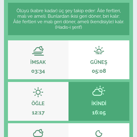
Ölüyü (kabre kadar) üç şey takip eder: Âile fertleri,
malı ve ameli. Bunlardan ikisi geri döner, biri kalır:
Âile fertleri ve malı geri döner, ameli (kendisiyle) kalır.
(Hadis-i şerif)
İMSAK
GÜNEŞ
03:34
05:08
ÖĞLE
İKINDI
12:17
16:05