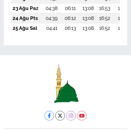
23 Ağu Paz
04:38
06:11
13:08
16:53
19:55
24 Ağu Pts
04:39
06:12
13:08
16:52
19:54
25 Ağu Sal
04:41
06:13
13:08
16:52
19:52