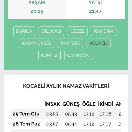
AKŞAM
YATSI
20:15
21:47
DARICA
DİLOVASI
GEBZE
KANDIRA
KARAMÜRSEL
KARTEPE
KOCAELİ
KÖRFEZ
ÇAYIROVA
KOCAELİ AYLIK NAMAZ VAKITLERI
İMSAK
GÜNEŞ
ÖĞLE
İKINDI
AKŞA
25 Tem Cts
03:55
05:43
13:12
17:08
20:31
26 Tem Paz
03:57
05:44
13:12
17:07
20:30