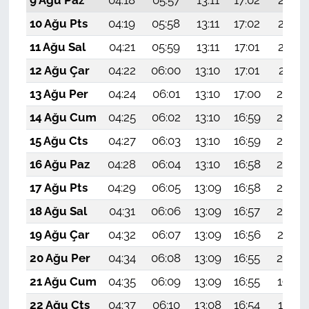
10 Ağu Pts
04:19
05:58
13:11
17:02
20:13
11 Ağu Sal
04:21
05:59
13:11
17:01
20:12
12 Ağu Çar
04:22
06:00
13:10
17:01
20:11
13 Ağu Per
04:24
06:01
13:10
17:00
20:09
14 Ağu Cum
04:25
06:02
13:10
16:59
20:08
15 Ağu Cts
04:27
06:03
13:10
16:59
20:07
16 Ağu Paz
04:28
06:04
13:10
16:58
20:05
17 Ağu Pts
04:29
06:05
13:09
16:58
20:04
18 Ağu Sal
04:31
06:06
13:09
16:57
20:02
19 Ağu Çar
04:32
06:07
13:09
16:56
20:01
20 Ağu Per
04:34
06:08
13:09
16:55
20:00
21 Ağu Cum
04:35
06:09
13:09
16:55
19:58
22 Ağu Cts
04:37
06:10
13:08
16:54
19:57