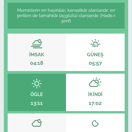
Müminlerin en hayırlıları, kanaatkâr olanlarıdır, en
şerlileri de tamahkâr (açgözlü) olanlarıdır. (Hadis-i
şerif)
İMSAK
GÜNEŞ
04:18
05:57
ÖĞLE
İKINDI
13:11
17:02