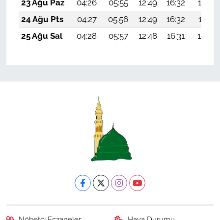
23 Ağu Paz
04:26
05:55
12:49
16:32
19:33
24 Ağu Pts
04:27
05:56
12:49
16:32
19:31
25 Ağu Sal
04:28
05:57
12:48
16:31
19:30
Nöbetçi Eczaneler
Hava Durumu