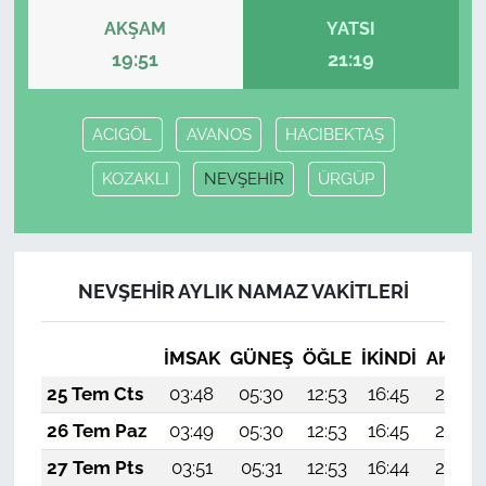
AKŞAM
YATSI
19:51
21:19
ACIGÖL
AVANOS
HACIBEKTAŞ
KOZAKLI
NEVŞEHİR
ÜRGÜP
NEVŞEHİR AYLIK NAMAZ VAKITLERI
İMSAK
GÜNEŞ
ÖĞLE
İKINDI
AKŞA
25 Tem Cts
03:48
05:30
12:53
16:45
20:06
26 Tem Paz
03:49
05:30
12:53
16:45
20:05
27 Tem Pts
03:51
05:31
12:53
16:44
20:04