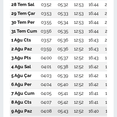
28 Tem Sal
03:52
05:32
12:53
16:44
20:03
29 Tem Çar
03:53
05:33
12:53
16:44
20:02
30 Tem Per
03:55
05:34
12:53
16:44
20:02
31 Tem Cum
03:56
05:35
12:53
16:44
20:01
1 Ağu Cts
03:57
05:36
12:53
16:43
20:00
2 Ağu Paz
03:59
05:36
12:52
16:43
19:59
3 Ağu Pts
04:00
05:37
12:52
16:43
19:58
4 Ağu Sal
04:01
05:38
12:52
16:42
19:57
5 Ağu Çar
04:03
05:39
12:52
16:42
19:55
6 Ağu Per
04:04
05:40
12:52
16:42
19:54
7 Ağu Cum
04:05
05:41
12:52
16:41
19:53
8 Ağu Cts
04:07
05:42
12:52
16:41
19:52
9 Ağu Paz
04:08
05:43
12:52
16:40
19:51