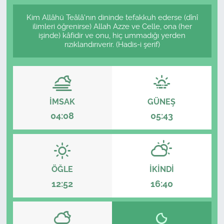
Kim Allâhü Teâlâ'nın dininde tefakkuh ederse (dînî
ilimleri öğrenirse) Allah Azze ve Celle, ona (her
işinde) kâfidir ve onu, hiç ummadığı yerden
rızıklandırıverir. (Hadis-i şerif)
İMSAK
GÜNEŞ
04:08
05:43
ÖĞLE
İKINDI
12:52
16:40