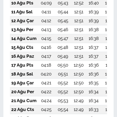
10 Ağu Pts
04:09
05:43
12:52
16:40
19:50
11 Ağu Sal
04:11
05:44
12:51
16:39
19:49
12 Ağu Çar
04:12
05:45
12:51
16:39
19:47
13 Ağu Per
04:13
05:46
12:51
16:38
19:46
14 Ağu Cum
04:15
05:47
12:51
16:38
19:45
15 Ağu Cts
04:16
05:48
12:51
16:37
19:44
16 Ağu Paz
04:17
05:49
12:51
16:37
19:42
17 Ağu Pts
04:18
05:50
12:50
16:36
19:41
18 Ağu Sal
04:20
05:51
12:50
16:36
19:40
19 Ağu Çar
04:21
05:52
12:50
16:35
19:38
20 Ağu Per
04:22
05:52
12:50
16:34
19:37
21 Ağu Cum
04:24
05:53
12:49
16:34
19:36
22 Ağu Cts
04:25
05:54
12:49
16:33
19:34