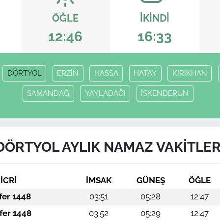
ÖĞLE
İKINDI
12:46
16:33
DÖRTYOL
ERZİN
HASSA
HATAY
KIRIKHAN
SAMANDAĞ
YAYLADAĞI
İSKENDERUN
DÖRTYOL AYLIK NAMAZ VAKITLER
İCRİ
İMSAK
GÜNEŞ
ÖĞLE
fer 1448
03:51
05:28
12:47
fer 1448
03:52
05:29
12:47