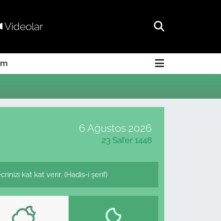
Videolar
am
6 Ağustos 2026
23 Safer 1448
nizi kat kat verir. (Hadis-i şerif)