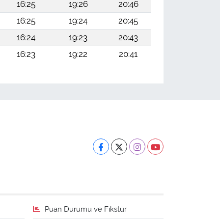
16:25
19:26
20:46
16:25
19:24
20:45
16:24
19:23
20:43
16:23
19:22
20:41
Puan Durumu ve Fikstür