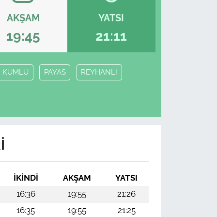
AKŞAM
YATSI
19:45
21:11
KUMLU
PAYAS
REYHANLI
I
İKINDI
AKŞAM
YATSI
16:36
19:55
21:26
16:35
19:55
21:25