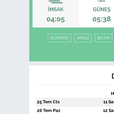
İMSAK
GÜNEŞ
04:05
05:38
ALTINÖZÜ
ARSUZ
BELEN
H
25 Tem Cts
11 Sa
26 Tem Paz
12 Sa