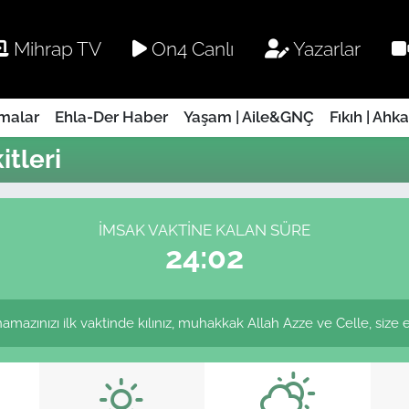
Mihrap TV
On4 Canlı
Yazarlar
rmalar
Ehla-Der Haber
Yaşam | Aile&GNÇ
Fıkıh | Ahk
tleri
İMSAK VAKTINE KALAN SÜRE
24:02
mazınızı ilk vaktinde kılınız, muhakkak Allah Azze ve Celle, size ecri