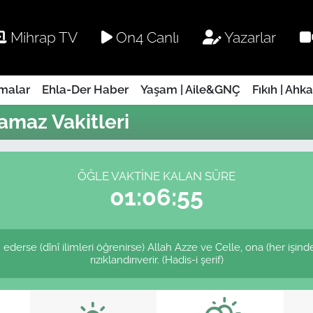
Mihrap TV
On4 Canlı
Yazarlar
rmalar
Ehla-Der Haber
Yaşam | Aile&GNÇ
Fıkıh | Ahk
amaz Vakitleri
ÖĞLE VAKTINE KALAN SÜRE
01:06:55
ederse (dînî ilimleri öğrenirse) Allah Azze ve Celle, ona (her işin
rızıklandırıverir. (Hadis-i şerif)