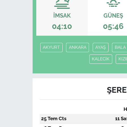
İMSAK
GÜNEŞ
04:10
05:46
AKYURT
ANKARA
AYAŞ
BALA
KALECİK
KIZ
ŞERE
H
25 Tem Cts
11 Sa