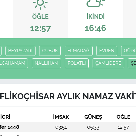
ÖĞLE
İKINDI
12:57
16:46
BEYPAZARI
CUBUK
ELMADAĞ
EVREN
GÜD
ILCAHAMAM
NALLIHAN
POLATLI
ÇAMLIDERE
Ş
FLİKOÇHİSAR AYLIK NAMAZ VAKI
İCRİ
İMSAK
GÜNEŞ
ÖĞLE
fer 1448
03:51
05:33
12:57