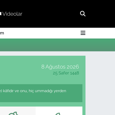
Videolar
am
8 Ağustos 2026
25 Safer 1448
de) kâfidir ve onu, hiç ummadığı yerden