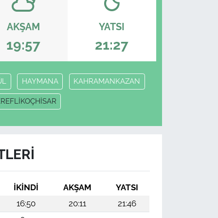
AKŞAM
YATSI
19:57
21:27
ÜL
HAYMANA
KAHRAMANKAZAN
EREFLİKOÇHİSAR
TLERI
İKINDI
AKŞAM
YATSI
16:50
20:11
21:46