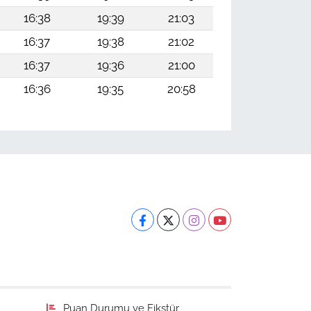
16:38
19:39
21:03
16:37
19:38
21:02
16:37
19:36
21:00
16:36
19:35
20:58
Puan Durumu ve Fikstür