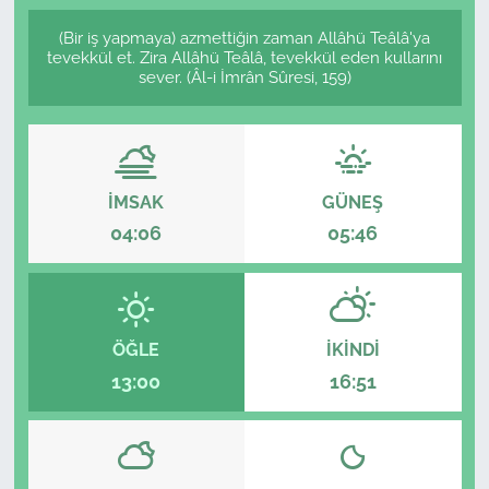
(Bir iş yapmaya) azmettiğin zaman Allâhü Teâlâ'ya
tevekkül et. Zira Allâhü Teâlâ, tevekkül eden kullarını
sever. (Âl-i İmrân Sûresi, 159)
İMSAK
GÜNEŞ
04:06
05:46
ÖĞLE
İKINDI
13:00
16:51