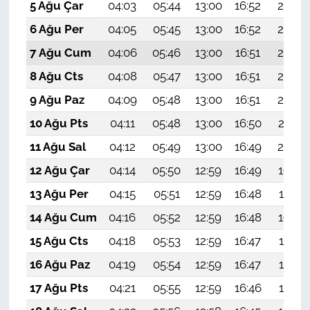
5 Ağu Çar
04:03
05:44
13:00
16:52
20:07
6 Ağu Per
04:05
05:45
13:00
16:52
20:06
7 Ağu Cum
04:06
05:46
13:00
16:51
20:05
8 Ağu Cts
04:08
05:47
13:00
16:51
20:04
9 Ağu Paz
04:09
05:48
13:00
16:51
20:02
10 Ağu Pts
04:11
05:48
13:00
16:50
20:01
11 Ağu Sal
04:12
05:49
13:00
16:49
20:00
12 Ağu Çar
04:14
05:50
12:59
16:49
19:59
13 Ağu Per
04:15
05:51
12:59
16:48
19:57
14 Ağu Cum
04:16
05:52
12:59
16:48
19:56
15 Ağu Cts
04:18
05:53
12:59
16:47
19:55
16 Ağu Paz
04:19
05:54
12:59
16:47
19:53
17 Ağu Pts
04:21
05:55
12:59
16:46
19:52