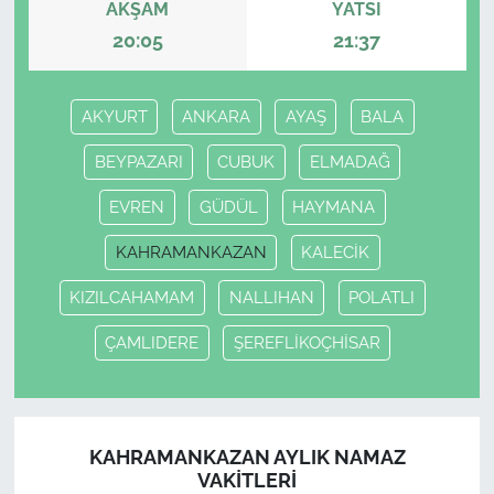
AKŞAM
YATSI
20:05
21:37
AKYURT
ANKARA
AYAŞ
BALA
BEYPAZARI
CUBUK
ELMADAĞ
EVREN
GÜDÜL
HAYMANA
KAHRAMANKAZAN
KALECİK
KIZILCAHAMAM
NALLIHAN
POLATLI
ÇAMLIDERE
ŞEREFLİKOÇHİSAR
KAHRAMANKAZAN AYLIK NAMAZ
VAKITLERI