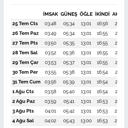
İMSAK
GÜNEŞ
ÖĞLE
İKINDI
AKŞA
25 Tem Cts
03:48
05:34
13:01
16:56
20:18
26 Tem Paz
03:49
05:34
13:01
16:55
20:17
27 Tem Pts
03:50
05:35
13:01
16:55
20:16
28 Tem Sal
03:52
05:36
13:01
16:55
20:15
29 Tem Çar
03:53
05:37
13:01
16:55
20:15
30 Tem Per
03:55
05:38
13:01
16:54
20:14
31 Tem Cum
03:56
05:39
13:01
16:54
20:13
1 Ağu Cts
03:58
05:40
13:01
16:54
20:12
2 Ağu Paz
03:59
05:41
13:01
16:53
20:10
3 Ağu Pts
04:01
05:42
13:01
16:53
20:09
4 Ağu Sal
04:02
05:43
13:00
16:53
20:08