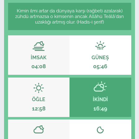
Kimin ilmi artar da dünyaya karşı (rağbeti azalarak)
zühdü artmazsa o kimsenin ancak Allâhü Teâlâ'dan
uzaklığı artmış olur. (Hadis-i şerif)
İMSAK
GÜNEŞ
04:08
05:46
ÖĞLE
İKINDI
12:58
16:49