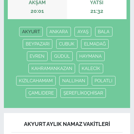
AKŞAM
YATSI
20:01
21:32
AKYURT
ANKARA
AYAŞ
BALA
BEYPAZARI
CUBUK
ELMADAĞ
EVREN
GÜDÜL
HAYMANA
KAHRAMANKAZAN
KALECİK
KIZILCAHAMAM
NALLIHAN
POLATLI
ÇAMLIDERE
ŞEREFLİKOÇHİSAR
AKYURT AYLIK NAMAZ VAKITLERI