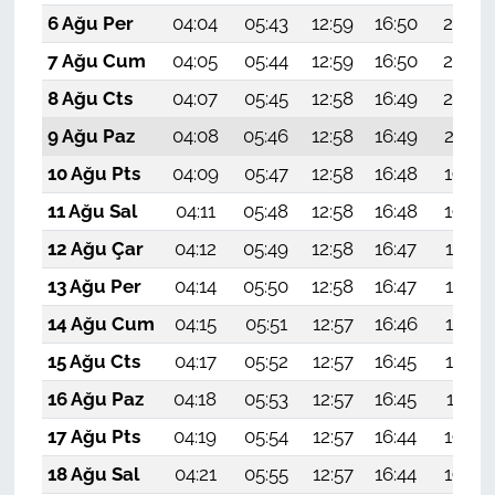
6 Ağu Per
04:04
05:43
12:59
16:50
20:04
7 Ağu Cum
04:05
05:44
12:59
16:50
20:03
8 Ağu Cts
04:07
05:45
12:58
16:49
20:02
9 Ağu Paz
04:08
05:46
12:58
16:49
20:01
10 Ağu Pts
04:09
05:47
12:58
16:48
19:59
11 Ağu Sal
04:11
05:48
12:58
16:48
19:58
12 Ağu Çar
04:12
05:49
12:58
16:47
19:57
13 Ağu Per
04:14
05:50
12:58
16:47
19:55
14 Ağu Cum
04:15
05:51
12:57
16:46
19:54
15 Ağu Cts
04:17
05:52
12:57
16:45
19:53
16 Ağu Paz
04:18
05:53
12:57
16:45
19:51
17 Ağu Pts
04:19
05:54
12:57
16:44
19:50
18 Ağu Sal
04:21
05:55
12:57
16:44
19:49