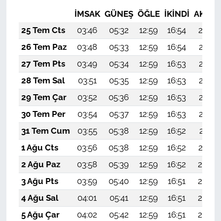
İMSAK
GÜNEŞ
ÖĞLE
İKINDI
AKŞA
25 Tem Cts
03:46
05:32
12:59
16:54
20:16
26 Tem Paz
03:48
05:33
12:59
16:54
20:15
27 Tem Pts
03:49
05:34
12:59
16:53
20:15
28 Tem Sal
03:51
05:35
12:59
16:53
20:14
29 Tem Çar
03:52
05:36
12:59
16:53
20:13
30 Tem Per
03:54
05:37
12:59
16:53
20:12
31 Tem Cum
03:55
05:38
12:59
16:52
20:11
1 Ağu Cts
03:56
05:38
12:59
16:52
20:10
2 Ağu Paz
03:58
05:39
12:59
16:52
20:09
3 Ağu Pts
03:59
05:40
12:59
16:51
20:08
4 Ağu Sal
04:01
05:41
12:59
16:51
20:06
5 Ağu Çar
04:02
05:42
12:59
16:51
20:05