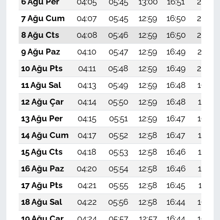
6 Ağu Per
04:05
05:45
13:00
16:51
20:05
7 Ağu Cum
04:07
05:45
12:59
16:50
20:04
8 Ağu Cts
04:08
05:46
12:59
16:50
20:02
9 Ağu Paz
04:10
05:47
12:59
16:49
20:01
10 Ağu Pts
04:11
05:48
12:59
16:49
20:00
11 Ağu Sal
04:13
05:49
12:59
16:48
19:59
12 Ağu Çar
04:14
05:50
12:59
16:48
19:57
13 Ağu Per
04:15
05:51
12:59
16:47
19:56
14 Ağu Cum
04:17
05:52
12:58
16:47
19:55
15 Ağu Cts
04:18
05:53
12:58
16:46
19:53
16 Ağu Paz
04:20
05:54
12:58
16:46
19:52
17 Ağu Pts
04:21
05:55
12:58
16:45
19:51
18 Ağu Sal
04:22
05:56
12:58
16:44
19:49
19 Ağu Çar
04:24
05:57
12:57
16:44
19:48