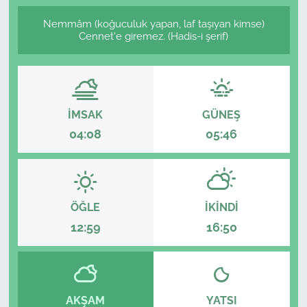
Nemmâm (koğuculuk yapan, laf taşıyan kimse)
Cennet'e giremez. (Hadis-i şerif)
İMSAK
GÜNEŞ
04:08
05:46
ÖĞLE
İKINDI
12:59
16:50
AKŞAM
YATSI