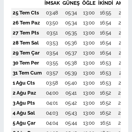
İMSAK
GÜNEŞ
ÖĞLE
İKINDI
AKŞA
25 Tem Cts
03:48
05:34
13:00
16:55
20:17
26 Tem Paz
03:50
05:34
13:00
16:54
20:16
27 Tem Pts
03:51
05:35
13:00
16:54
20:15
28 Tem Sal
03:53
05:36
13:00
16:54
20:14
29 Tem Çar
03:54
05:37
13:00
16:54
20:13
30 Tem Per
03:55
05:38
13:00
16:53
20:12
31 Tem Cum
03:57
05:39
13:00
16:53
20:11
1 Ağu Cts
03:58
05:40
13:00
16:53
20:10
2 Ağu Paz
04:00
05:41
13:00
16:52
20:09
3 Ağu Pts
04:01
05:42
13:00
16:52
20:08
4 Ağu Sal
04:03
05:43
13:00
16:52
20:07
5 Ağu Çar
04:04
05:44
13:00
16:51
20:06