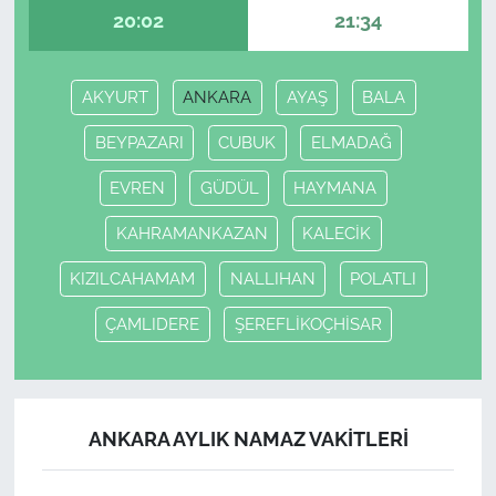
20:02
21:34
AKYURT
ANKARA
AYAŞ
BALA
BEYPAZARI
CUBUK
ELMADAĞ
EVREN
GÜDÜL
HAYMANA
KAHRAMANKAZAN
KALECİK
KIZILCAHAMAM
NALLIHAN
POLATLI
ÇAMLIDERE
ŞEREFLİKOÇHİSAR
ANKARA AYLIK NAMAZ VAKITLERI