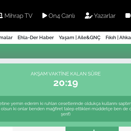
Mihrap TV
On4 Canlı
Yazarlar
rmalar
Ehla-Der Haber
Yaşam | Aile&GNÇ
Fıkıh | Ahk
AKŞAM VAKTINE KALAN SÜRE
20:19
etine yemin ederim ki ruhları cesetlerinde oldukça kullarını saptı
 olsun ki onlar benden mağfiret talep ettikleri müddetçe ben de 
şerif)