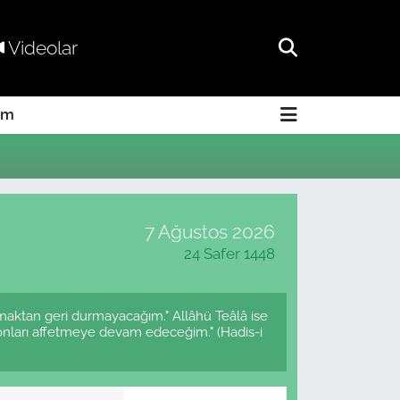
Videolar
am
7 Ağustos 2026
24 Safer 1448
rmaktan geri durmayacağım." Allâhü Teâlâ ise
onları affetmeye devam edeceğim." (Hadis-i