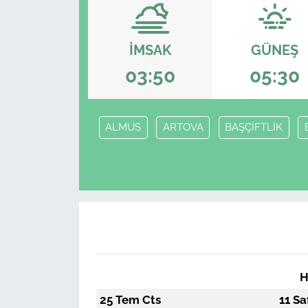
İMSAK
GÜNEŞ
03:50
05:30
ALMUS
ARTOVA
BAŞÇİFTLİK
H
25 Tem Cts
11 Sa