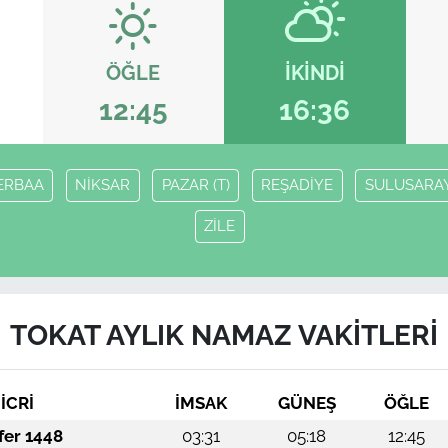
ÖĞLE
İKINDI
12:45
16:36
ERBAA
NİKSAR
PAZAR (T)
REŞADİYE
SULUSARA
ZİLE
TOKAT AYLIK NAMAZ VAKITLERI
İCRİ
İMSAK
GÜNEŞ
ÖĞLE
fer 1448
03:31
05:18
12:45