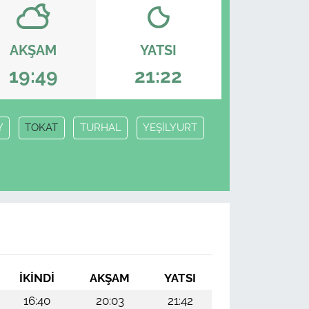
AKŞAM
YATSI
19:49
21:22
Y
TOKAT
TURHAL
YEŞİLYURT
İKINDI
AKŞAM
YATSI
16:40
20:03
21:42