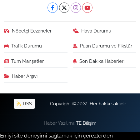
Nöbetçi Eczaneler
Hava Durumu
Trafik Durumu
Puan Durumu ve Fikstür
Tüm Manşetler
Son Dakika Haberleri
Haber Arşivi
RSS
Copyright © 2022. Her hakkı saklıdır.
Haber Yazılımı:
TE Bilişim
En iyi site deneyimi sağlamak için çerezlerden