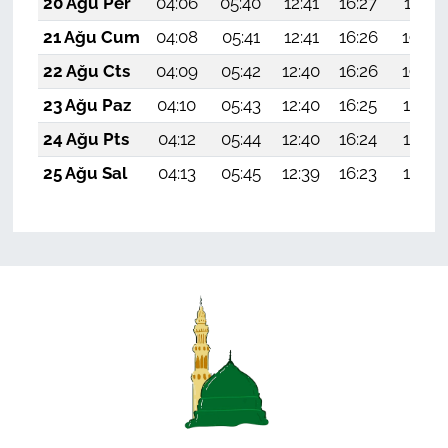
20 Ağu Per
04:06
05:40
12:41
16:27
19:31
21 Ağu Cum
04:08
05:41
12:41
16:26
19:30
22 Ağu Cts
04:09
05:42
12:40
16:26
19:28
23 Ağu Paz
04:10
05:43
12:40
16:25
19:27
24 Ağu Pts
04:12
05:44
12:40
16:24
19:25
25 Ağu Sal
04:13
05:45
12:39
16:23
19:24