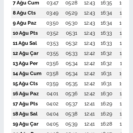
7 Ağu Cum
03:47
05:28
12:43
16:35
19:49
8 Ağu Cts
03:49
05:29
12:43
16:34
19:47
9 Ağu Paz
03:50
05:30
12:43
16:34
19:46
10 Ağu Pts
03:52
05:31
12:43
16:33
19:45
11 Ağu Sal
03:53
05:32
12:43
16:33
19:44
12 Ağu Çar
03:55
05:33
12:42
16:32
19:42
13 Ağu Per
03:56
05:34
12:42
16:32
19:41
14 Ağu Cum
03:58
05:34
12:42
16:31
19:40
15 Ağu Cts
03:59
05:35
12:42
16:31
19:38
16 Ağu Paz
04:01
05:36
12:42
16:30
19:37
17 Ağu Pts
04:02
05:37
12:41
16:29
19:35
18 Ağu Sal
04:04
05:38
12:41
16:29
19:34
19 Ağu Çar
04:05
05:39
12:41
16:28
19:33