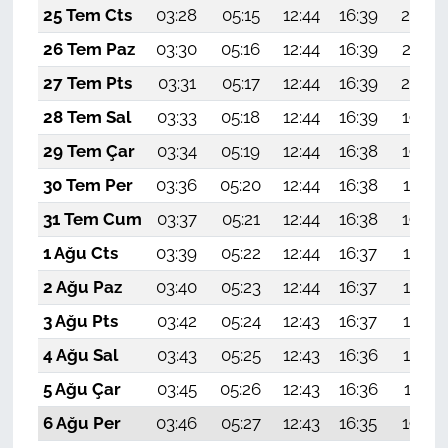
25 Tem Cts
03:28
05:15
12:44
16:39
20:02
26 Tem Paz
03:30
05:16
12:44
16:39
20:01
27 Tem Pts
03:31
05:17
12:44
16:39
20:00
28 Tem Sal
03:33
05:18
12:44
16:39
19:59
29 Tem Çar
03:34
05:19
12:44
16:38
19:58
30 Tem Per
03:36
05:20
12:44
16:38
19:57
31 Tem Cum
03:37
05:21
12:44
16:38
19:56
1 Ağu Cts
03:39
05:22
12:44
16:37
19:55
2 Ağu Paz
03:40
05:23
12:44
16:37
19:54
3 Ağu Pts
03:42
05:24
12:43
16:37
19:53
4 Ağu Sal
03:43
05:25
12:43
16:36
19:52
5 Ağu Çar
03:45
05:26
12:43
16:36
19:51
6 Ağu Per
03:46
05:27
12:43
16:35
19:50