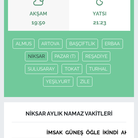
AKŞAM
YATSI
19:50
21:23
ALMUS
ARTOVA
BAŞÇİFTLİK
ERBAA
NİKSAR
PAZAR (T)
REŞADİYE
SULUSARAY
TOKAT
TURHAL
YEŞİLYURT
ZİLE
NİKSAR AYLIK NAMAZ VAKITLERI
İMSAK
GÜNEŞ
ÖĞLE
İKINDI
AKŞA