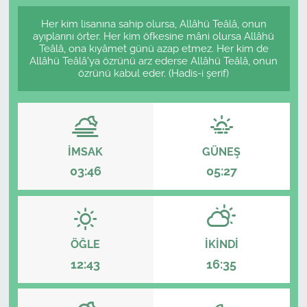
Her kim lisanına sahip olursa, Allâhü Teâlâ, onun
ayıplarını örter. Her kim öfkesine mâni olursa Allâhü
Teâlâ, ona kıyâmet günü azap etmez. Her kim de
Allâhü Teâlâ'ya özrünü arz ederse Allâhü Teâlâ, onun
özrünü kabul eder. (Hadis-i şerif)
İMSAK
GÜNEŞ
03:46
05:27
ÖĞLE
İKINDI
12:43
16:35