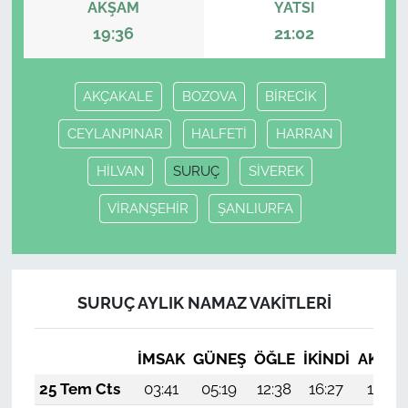
AKŞAM
YATSI
19:36
21:02
AKÇAKALE
BOZOVA
BİRECİK
CEYLANPINAR
HALFETİ
HARRAN
HİLVAN
SURUÇ
SİVEREK
VİRANŞEHİR
ŞANLIURFA
SURUÇ AYLIK NAMAZ VAKITLERI
İMSAK
GÜNEŞ
ÖĞLE
İKINDI
AKŞA
25 Tem Cts
03:41
05:19
12:38
16:27
19:47