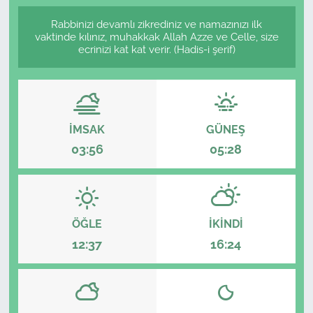
Rabbinizi devamlı zikrediniz ve namazınızı ilk
vaktinde kılınız, muhakkak Allah Azze ve Celle, size
ecrinizi kat kat verir. (Hadis-i şerif)
İMSAK
GÜNEŞ
03:56
05:28
ÖĞLE
İKINDI
12:37
16:24