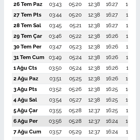
26 Tem Paz
03:43
05:20
12:38
16:27
19:46
27 Tem Pts
03:44
05:20
12:38
16:27
19:45
28 Tem Sal
03:45
05:21
12:38
16:27
19:45
29 Tem Çar
03:46
05:22
12:38
16:26
19:44
30 Tem Per
03:47
05:23
12:38
16:26
19:43
31 Tem Cum
03:49
05:24
12:38
16:26
19:42
1 Ağu Cts
03:50
05:24
12:38
16:26
19:41
2 Ağu Paz
03:51
05:25
12:38
16:26
19:40
3 Ağu Pts
03:52
05:26
12:38
16:25
19:39
4 Ağu Sal
03:54
05:27
12:38
16:25
19:38
5 Ağu Çar
03:55
05:28
12:37
16:25
19:37
6 Ağu Per
03:56
05:28
12:37
16:24
19:36
7 Ağu Cum
03:57
05:29
12:37
16:24
19:35