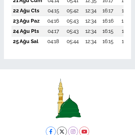
21 Ağu Cum
04:14
05:41
12:35
16:17
19:18
22 Ağu Cts
04:15
05:42
12:34
16:17
19:17
23 Ağu Paz
04:16
05:43
12:34
16:16
19:16
24 Ağu Pts
04:17
05:43
12:34
16:15
19:14
25 Ağu Sal
04:18
05:44
12:34
16:15
19:13