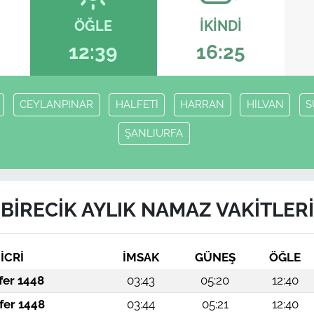
ÖĞLE
İKINDI
12:39
16:25
CEYLANPINAR
HALFETİ
HARRAN
HİLVAN
S
ŞANLIURFA
BİRECİK AYLIK NAMAZ VAKITLERI
İCRİ
İMSAK
GÜNEŞ
ÖĞLE
fer 1448
03:43
05:20
12:40
fer 1448
03:44
05:21
12:40