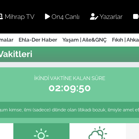
Mihrap TV
On4 Canlı
Yazarlar
rmalar
Ehla-Der Haber
Yaşam | Aile&GNÇ
Fıkıh | Ahk
akitleri
İKINDI VAKTINE KALAN SÜRE
02:09:50
imse, ilmi (sadece) dilinde olan (itikadı bozuk, ilmiyle amel etm