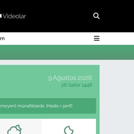
Videolar
am
9 Ağustos 2026
26 Safer 1448
eyen) münafıklardır. (Hadis-i şerif)