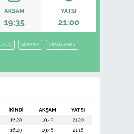
AKŞAM
YATSI
19:35
21:00
URUÇ
SİVEREK
VİRANŞEHİR
İKINDI
AKŞAM
YATSI
16:29
19:49
21:20
16:29
19:48
21:18