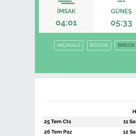
İMSAK
GÜNEŞ
04:01
05:33
AKÇAKALE
BOZOVA
BİRECİK
H
25 Tem Cts
11 Sa
26 Tem Paz
12 Sa