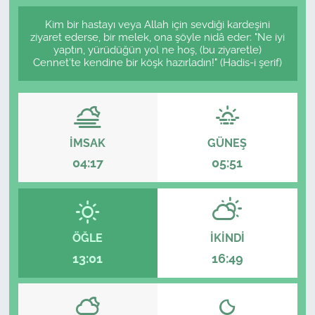
Kim bir hastayı veya Allah için sevdiği kardeşini
ziyaret ederse, bir melek, ona şöyle nidâ eder: "Ne iyi
yaptın, yürüdüğün yol ne hoş, (bu ziyaretle)
Cennet'te kendine bir köşk hazırladın!" (Hadis-i şerif)
İMSAK
GÜNEŞ
04:17
05:51
ÖĞLE
İKINDI
13:01
16:49