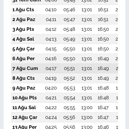
1 Ağu Cts
04:10
05:46
13:01
16:51
20:07
2 Ağu Paz
04:11
05:47
13:01
16:51
20:06
3 Ağu Pts
04:12
05:48
13:01
16:50
20:05
4 Ağu Sal
04:13
05:49
13:01
16:50
20:04
5 Ağu Çar
04:15
05:50
13:01
16:50
20:03
6 Ağu Per
04:16
05:50
13:01
16:49
20:02
7 Ağu Cum
04:17
05:51
13:01
16:49
20:01
8 Ağu Cts
04:19
05:52
13:01
16:49
20:00
9 Ağu Paz
04:20
05:53
13:01
16:48
19:58
10 Ağu Pts
04:21
05:54
13:01
16:48
19:57
11 Ağu Sal
04:22
05:55
13:00
16:47
19:56
12 Ağu Çar
04:24
05:56
13:00
16:47
19:55
13 Ağu Per
04:25
05:56
13:00
16:46
19:54