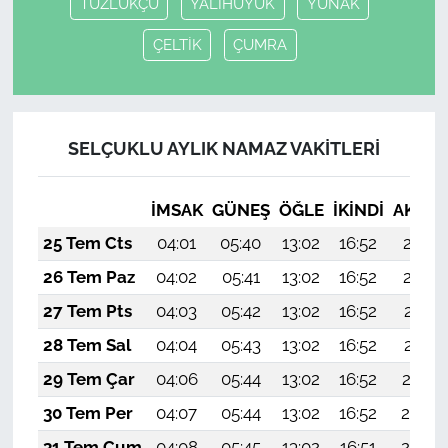
TUZLUKÇU
YALIHÜYÜK
YUNAK
ÇELTİK
ÇUMRA
SELÇUKLU AYLIK NAMAZ VAKITLERI
İMSAK
GÜNEŞ
ÖĞLE
İKINDI
AKŞA
25 Tem Cts
04:01
05:40
13:02
16:52
20:13
26 Tem Paz
04:02
05:41
13:02
16:52
20:12
27 Tem Pts
04:03
05:42
13:02
16:52
20:11
28 Tem Sal
04:04
05:43
13:02
16:52
20:11
29 Tem Çar
04:06
05:44
13:02
16:52
20:10
30 Tem Per
04:07
05:44
13:02
16:52
20:09
31 Tem Cum
04:08
05:45
13:02
16:51
20:08