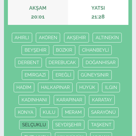
AKŞAM
YATSI
20:01
21:28
AHIRLI
AKÖREN
AKŞEHİR
ALTINEKİN
BEYŞEHİR
BOZKIR
CİHANBEYLİ
DERBENT
DEREBUCAK
DOĞANHİSAR
EMİRGAZİ
EREĞLİ
GÜNEYSINIR
HADİM
HALKAPINAR
HÜYÜK
ILGIN
KADINHANI
KARAPINAR
KARATAY
KONYA
KULU
MERAM
SARAYÖNÜ
SELÇUKLU
SEYDİŞEHİR
TAŞKENT