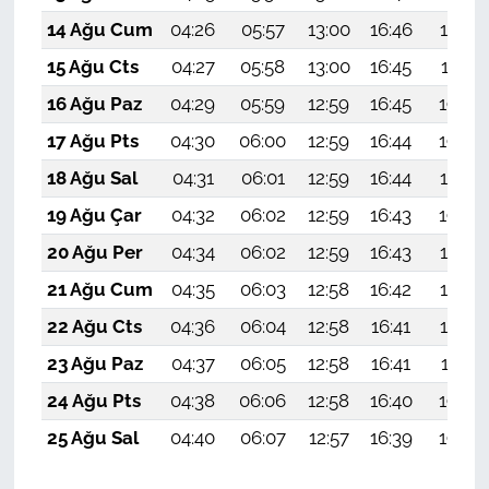
14 Ağu Cum
04:26
05:57
13:00
16:46
19:53
15 Ağu Cts
04:27
05:58
13:00
16:45
19:51
16 Ağu Paz
04:29
05:59
12:59
16:45
19:50
17 Ağu Pts
04:30
06:00
12:59
16:44
19:49
18 Ağu Sal
04:31
06:01
12:59
16:44
19:47
19 Ağu Çar
04:32
06:02
12:59
16:43
19:46
20 Ağu Per
04:34
06:02
12:59
16:43
19:45
21 Ağu Cum
04:35
06:03
12:58
16:42
19:43
22 Ağu Cts
04:36
06:04
12:58
16:41
19:42
23 Ağu Paz
04:37
06:05
12:58
16:41
19:41
24 Ağu Pts
04:38
06:06
12:58
16:40
19:39
25 Ağu Sal
04:40
06:07
12:57
16:39
19:38