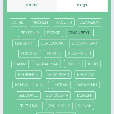
20:02
21:31
AHIRLI
AKÖREN
AKŞEHİR
ALTINEKİN
BEYŞEHİR
BOZKIR
CİHANBEYLİ
DERBENT
DEREBUCAK
DOĞANHİSAR
EMİRGAZİ
EREĞLİ
GÜNEYSINIR
HADİM
HALKAPINAR
HÜYÜK
ILGIN
KADINHANI
KARAPINAR
KARATAY
KONYA
KULU
MERAM
SARAYÖNÜ
SELÇUKLU
SEYDİŞEHİR
TAŞKENT
TUZLUKÇU
YALIHÜYÜK
YUNAK