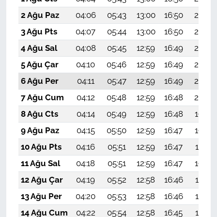
2 Ağu Paz
04:06
05:43
13:00
16:50
20:06
3 Ağu Pts
04:07
05:44
13:00
16:50
20:05
4 Ağu Sal
04:08
05:45
12:59
16:49
20:04
5 Ağu Çar
04:10
05:46
12:59
16:49
20:03
6 Ağu Per
04:11
05:47
12:59
16:49
20:02
7 Ağu Cum
04:12
05:48
12:59
16:48
20:00
8 Ağu Cts
04:14
05:49
12:59
16:48
19:59
9 Ağu Paz
04:15
05:50
12:59
16:47
19:58
10 Ağu Pts
04:16
05:51
12:59
16:47
19:57
11 Ağu Sal
04:18
05:51
12:59
16:47
19:56
12 Ağu Çar
04:19
05:52
12:58
16:46
19:55
13 Ağu Per
04:20
05:53
12:58
16:46
19:53
14 Ağu Cum
04:22
05:54
12:58
16:45
19:52