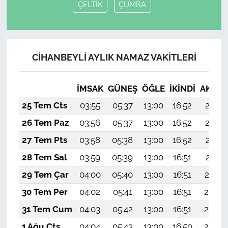
ÇELTİK
ÇUMRA
CİHANBEYLİ AYLIK NAMAZ VAKITLERI
İMSAK
GÜNEŞ
ÖĞLE
İKINDI
AKŞA
25 Tem Cts
03:55
05:37
13:00
16:52
20:13
26 Tem Paz
03:56
05:37
13:00
16:52
20:12
27 Tem Pts
03:58
05:38
13:00
16:52
20:11
28 Tem Sal
03:59
05:39
13:00
16:51
20:11
29 Tem Çar
04:00
05:40
13:00
16:51
20:10
30 Tem Per
04:02
05:41
13:00
16:51
20:09
31 Tem Cum
04:03
05:42
13:00
16:51
20:08
1 Ağu Cts
04:04
05:43
13:00
16:50
20:07