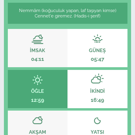
Nemmâm (koğuculuk yapan, laf taşıyan kimse)
Cennet'e giremez. (Hadis-i şerif)
İMSAK
GÜNEŞ
04:11
05:47
ÖĞLE
İKINDI
12:59
16:49
AKŞAM
YATSI