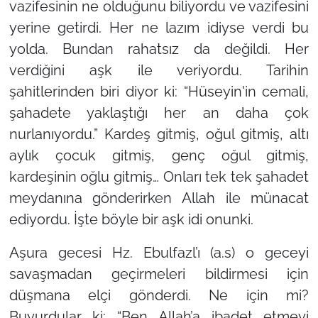
vazifesinin ne olduğunu biliyordu ve vazifesini
yerine getirdi. Her ne lazım idiyse verdi bu
yolda. Bundan rahatsız da değildi. Her
verdiğini aşk ile veriyordu. Tarihin
şahitlerinden biri diyor ki: “Hüseyin'in cemali,
şahadete yaklaştığı her an daha çok
nurlanıyordu.” Kardeş gitmiş, oğul gitmiş, altı
aylık çocuk gitmiş, genç oğul gitmiş,
kardeşinin oğlu gitmiş… Onları tek tek şahadet
meydanına gönderirken Allah ile münacat
ediyordu. İşte böyle bir aşk idi onunki.
Aşura gecesi Hz. Ebulfazl’ı (a.s) o geceyi
savaşmadan geçirmeleri bildirmesi için
düşmana elçi gönderdi. Ne için mi?
Buyurdular ki:
“Ben Allah’a ibadet etmeyi