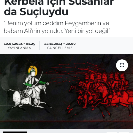
Kerbela İçin Susanlar
da Suçluydu
"Benim yolum ceddim Peygamberin ve
babam Ali'nin yoludur. Yeni bir yol değil."
10.07.2024 - 01:25
22.11.2024 - 20:00
YAYINLANMA
GÜNCELLEME