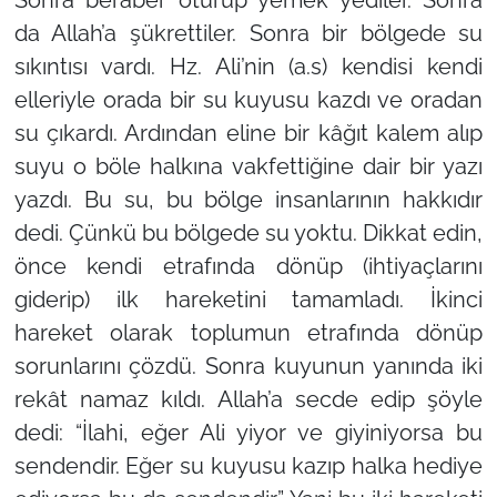
Sonra beraber oturup yemek yediler. Sonra
da Allah’a şükrettiler. Sonra bir bölgede su
sıkıntısı vardı. Hz. Ali’nin (a.s) kendisi kendi
elleriyle orada bir su kuyusu kazdı ve oradan
su çıkardı. Ardından eline bir kâğıt kalem alıp
suyu o böle halkına vakfettiğine dair bir yazı
yazdı. Bu su, bu bölge insanlarının hakkıdır
dedi. Çünkü bu bölgede su yoktu. Dikkat edin,
önce kendi etrafında dönüp (ihtiyaçlarını
giderip) ilk hareketini tamamladı. İkinci
hareket olarak toplumun etrafında dönüp
sorunlarını çözdü. Sonra kuyunun yanında iki
rekât namaz kıldı. Allah’a secde edip şöyle
dedi:
“İlahi, eğer Ali yiyor ve giyiniyorsa bu
sendendir. Eğer su kuyusu kazıp halka hediye