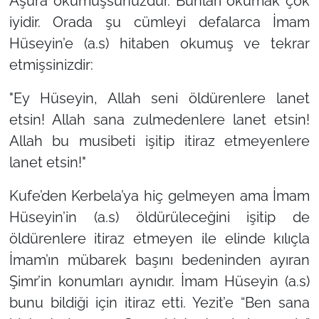
Aşura okumuşsunuzdur. Bunları okumak çok
iyidir. Orada şu cümleyi defalarca İmam
Hüseyin’e (a.s) hitaben okumuş ve tekrar
etmişsinizdir:
"Ey Hüseyin, Allah seni öldürenlere lanet
etsin! Allah sana zulmedenlere lanet etsin!
Allah bu musibeti işitip itiraz etmeyenlere
lanet etsin!"
Kufe’den Kerbela’ya hiç gelmeyen ama İmam
Hüseyin’in (a.s) öldürüleceğini işitip de
öldürenlere itiraz etmeyen ile elinde kılıçla
İmam’ın mübarek başını bedeninden ayıran
Şimr’in konumları aynıdır. İmam Hüseyin (a.s)
bunu bildiği için itiraz etti. Yezit’e
“Ben sana