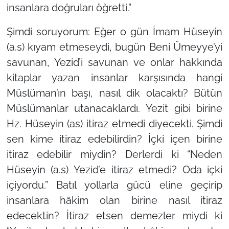
insanlara doğruları öğretti.”
Şimdi soruyorum: Eğer o gün İmam Hüseyin
(a.s) kıyam etmeseydi, bugün Beni Ümeyye’yi
savunan, Yezid’i savunan ve onlar hakkında
kitaplar yazan insanlar karşısında hangi
Müslüman’ın başı, nasıl dik olacaktı? Bütün
Müslümanlar utanacaklardı. Yezit gibi birine
Hz. Hüseyin (as) itiraz etmedi diyecekti. Şimdi
sen kime itiraz edebilirdin? İçki içen birine
itiraz edebilir miydin? Derlerdi ki
“Neden
Hüseyin (a.s) Yezid’e itiraz etmedi? Oda içki
içiyordu.”
Batıl yollarla gücü eline geçirip
insanlara hâkim olan birine nasıl itiraz
edecektin? İtiraz etsen demezler miydi ki