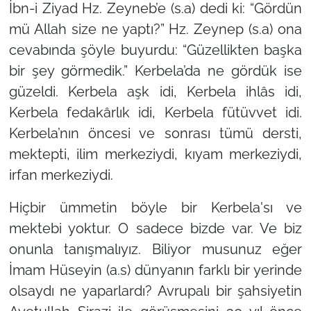
İbn-i Ziyad Hz. Zeyneb’e (s.a) dedi ki:
“Gördün
mü Allah size ne yaptı?”
Hz. Zeynep (s.a) ona
cevabında şöyle buyurdu:
“Güzellikten başka
bir şey görmedik.”
Kerbela’da ne gördük ise
güzeldi. Kerbela aşk idi, Kerbela ihlâs idi,
Kerbela fedakârlık idi, Kerbela fütüvvet idi.
Kerbela’nın öncesi ve sonrası tümü dersti,
mektepti, ilim merkeziydi, kıyam merkeziydi,
irfan merkeziydi.
Hiçbir ümmetin böyle bir Kerbela'sı ve
mektebi yoktur. O sadece bizde var. Ve biz
onunla tanışmalıyız. Biliyor musunuz eğer
İmam Hüseyin (a.s) dünyanın farklı bir yerinde
olsaydı ne yaparlardı? Avrupalı bir şahsiyetin