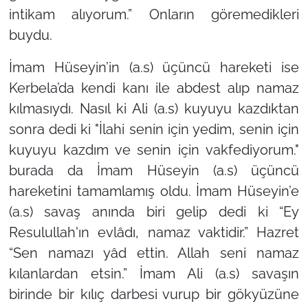
intikam alıyorum.”
Onların göremedikleri
buydu.
İmam Hüseyin’in (a.s) üçüncü hareketi ise
Kerbela’da kendi kanı ile abdest alıp namaz
kılmasıydı. Nasıl ki Ali (a.s) kuyuyu kazdıktan
sonra dedi ki "İlahi senin için yedim, senin için
kuyuyu kazdım ve senin için vakfediyorum."
burada da İmam Hüseyin (a.s) üçüncü
hareketini tamamlamış oldu. İmam Hüseyin’e
(a.s) savaş anında biri gelip dedi ki “Ey
Resulullah'ın evlâdı, namaz vaktidir.” Hazret
“Sen namazı yâd ettin. Allah seni namaz
kılanlardan etsin.”
İmam Ali (a.s) savaşın
birinde bir kılıç darbesi vurup bir gökyüzüne