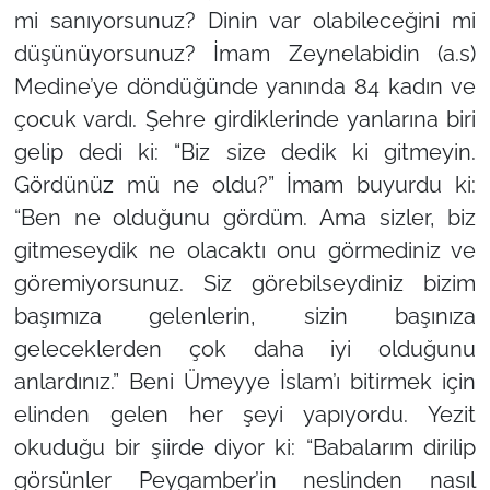
mi sanıyorsunuz? Dinin var olabileceğini mi
düşünüyorsunuz? İmam Zeynelabidin (a.s)
Medine’ye döndüğünde yanında 84 kadın ve
çocuk vardı. Şehre girdiklerinde yanlarına biri
gelip dedi ki: “Biz size dedik ki gitmeyin.
Gördünüz mü ne oldu?” İmam buyurdu ki:
“Ben ne olduğunu gördüm. Ama sizler, biz
gitmeseydik ne olacaktı onu görmediniz ve
göremiyorsunuz. Siz görebilseydiniz bizim
başımıza gelenlerin, sizin başınıza
geleceklerden çok daha iyi olduğunu
anlardınız.”
Beni Ümeyye İslam’ı bitirmek için
elinden gelen her şeyi yapıyordu. Yezit
okuduğu bir şiirde diyor ki:
“Babalarım dirilip
görsünler Peygamber’in neslinden nasıl