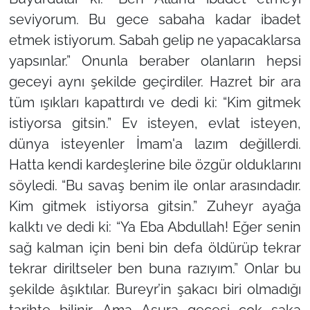
seviyorum. Bu gece sabaha kadar ibadet
etmek istiyorum. Sabah gelip ne yapacaklarsa
yapsınlar.”
Onunla beraber olanların hepsi
geceyi aynı şekilde geçirdiler. Hazret bir ara
tüm ışıkları kapattırdı ve dedi ki:
“Kim gitmek
istiyorsa gitsin.”
Ev isteyen, evlat isteyen,
dünya isteyenler İmam'a lazım değillerdi.
Hatta kendi kardeşlerine bile özgür olduklarını
söyledi.
“Bu savaş benim ile onlar arasındadır.
Kim gitmek istiyorsa gitsin.”
Zuheyr ayağa
kalktı ve dedi ki:
“Ya Eba Abdullah! Eğer senin
sağ kalman için beni bin defa öldürüp tekrar
tekrar diriltseler ben buna razıyım.”
Onlar bu
şekilde âşıktılar. Bureyr’in şakacı biri olmadığı