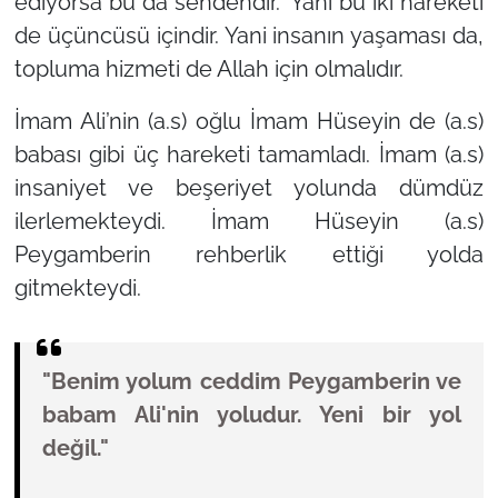
ediyorsa bu da sendendir.”
Yani bu iki hareketi
de üçüncüsü içindir. Yani insanın yaşaması da,
topluma hizmeti de Allah için olmalıdır.
İmam Ali’nin (a.s) oğlu İmam Hüseyin de (a.s)
babası gibi üç hareketi tamamladı. İmam (a.s)
insaniyet ve beşeriyet yolunda dümdüz
ilerlemekteydi. İmam Hüseyin (a.s)
Peygamberin rehberlik ettiği yolda
gitmekteydi.
"Benim yolum ceddim Peygamberin ve
babam Ali'nin yoludur. Yeni bir yol
değil."