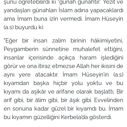
şunu öğretebilirdi ki “günah günahtır.” Yezit ve
yandaşları günahları İslam adına yapacaklardı
ama İmam buna izin vermedi. İmam Hüseyin
(a.s) buyurdu ki:
"Eğer bir insan zalim birinin hâkimiyetini,
Peygamberin sünnetine muhalefet ettiğini,
insanlar içerisinde açıkça haram işlediğini
görür ve ona itiraz etmezse Allah her ikisini de
aynı yere atacaktır. İmam Hüseyin’in (a.s)
kıyamdan başka hiçbir yolu yoktu ve bu
kıyamı da aşikâr ve arifane olarak başlattı. Bir
arif gibi, bir âlim gibi, bir âşık gibi. Evvelinden
en sonuna kadar güzel bir kıyamdı bu. İmam
bu kıyamın güzelliğini Kerbela’da gösterdi.