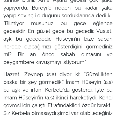
tarihte bilinir. Ama Aşura gecesi çok şaka
yapıyordu. Bureyr’e neden bu kadar şaka
yapıp sevinçli olduğunu sorduklarında dedi ki:
“Bilmiyor musunuz bu gece eğlence
gecesidir. En güzel gece bu gecedir. Vuslat,
aşk bu gecededir. Hüseyin’in bize sabah
nerede olacağımızı gösterdiğini görmediniz
mi? Bir an önce sabah olmasını ve
peygambere kavuşmayı istiyorum.”
Hazreti Zeynep (s.a) diyor ki:
“Güzellikten
başka bir şey görmedik.”
İmam Hüseyin (a.s)
bu aşk ve irfanı Kerbela’da gösterdi. İşte bu
İmam Hüseyin’in (a.s) ikinci hareketiydi. Kendi
çevresi için çalıştı. Etrafındakileri özgür bıraktı.
Siz Kerbela olmasaydı şimdi var olabileceğiniz