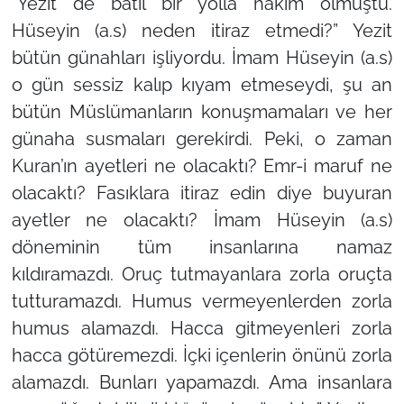
“Yezit de batıl bir yolla hâkim olmuştu.
Hüseyin (a.s) neden itiraz etmedi?”
Yezit
bütün günahları işliyordu. İmam Hüseyin (a.s)
o gün sessiz kalıp kıyam etmeseydi, şu an
bütün Müslümanların konuşmamaları ve her
günaha susmaları gerekirdi. Peki, o zaman
Kuran’ın ayetleri ne olacaktı? Emr-i maruf ne
olacaktı? Fasıklara itiraz edin diye buyuran
ayetler ne olacaktı? İmam Hüseyin (a.s)
döneminin tüm insanlarına namaz
kıldıramazdı. Oruç tutmayanlara zorla oruçta
tutturamazdı. Humus vermeyenlerden zorla
humus alamazdı. Hacca gitmeyenleri zorla
hacca götüremezdi. İçki içenlerin önünü zorla
alamazdı. Bunları yapamazdı. Ama insanlara