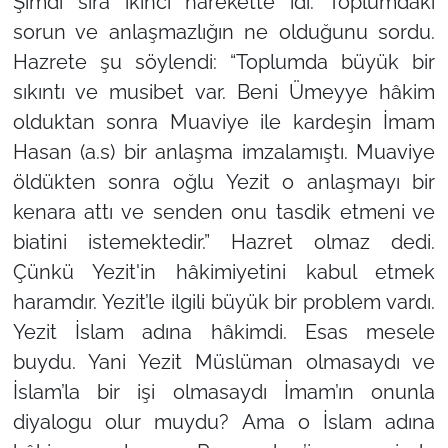
Şimdi sıra ikinci harekette idi. Toplumdaki
sorun ve anlaşmazlığın ne olduğunu sordu.
Hazrete şu söylendi: “Toplumda büyük bir
sıkıntı ve musibet var. Beni Ümeyye hâkim
olduktan sonra Muaviye ile kardeşin İmam
Hasan (a.s) bir anlaşma imzalamıştı. Muaviye
öldükten sonra oğlu Yezit o anlaşmayı bir
kenara attı ve senden onu tasdik etmeni ve
biatini istemektedir.” Hazret olmaz dedi.
Çünkü Yezit'in hâkimiyetini kabul etmek
haramdır. Yezit’le ilgili büyük bir problem vardı.
Yezit İslam adına hâkimdi. Esas mesele
buydu. Yani Yezit Müslüman olmasaydı ve
İslam’la bir işi olmasaydı İmam’ın onunla
diyalogu olur muydu? Ama o İslam adına