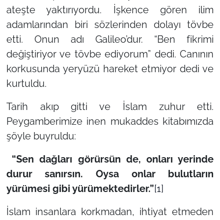
ateşte yaktırıyordu. İşkence gören ilim
adamlarından biri sözlerinden dolayı tövbe
etti. Onun adı Galileo’dur.
“Ben fikrimi
değiştiriyor ve tövbe ediyorum”
dedi. Canının
korkusunda yeryüzü hareket etmiyor dedi ve
kurtuldu.
Tarih akıp gitti ve İslam zuhur etti.
Peygamberimize inen mukaddes kitabımızda
şöyle buyruldu:
“Sen dağları görürsün de, onları yerinde
durur sanırsın. Oysa onlar bulutların
yürümesi gibi yürümektedirler.”
[1]
İslam insanlara korkmadan, ihtiyat etmeden