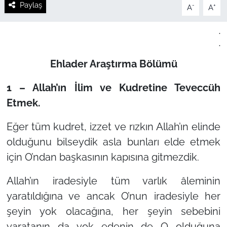
Paylaş
-
+
A
A
.
.
Ehlader Araştırma Bölümü
1 – Allah’ın İlim ve Kudretine Teveccüh
Etmek.
Eğer tüm kudret, izzet ve rızkın Allah’ın elinde
olduğunu bilseydik asla bunları elde etmek
için O’ndan başkasının kapısına gitmezdik.
Allah’ın iradesiyle tüm varlık âleminin
yaratıldığına ve ancak O’nun iradesiyle her
şeyin yok olacağına, her şeyin sebebini
yaratanın da yok edenin de O olduğuna