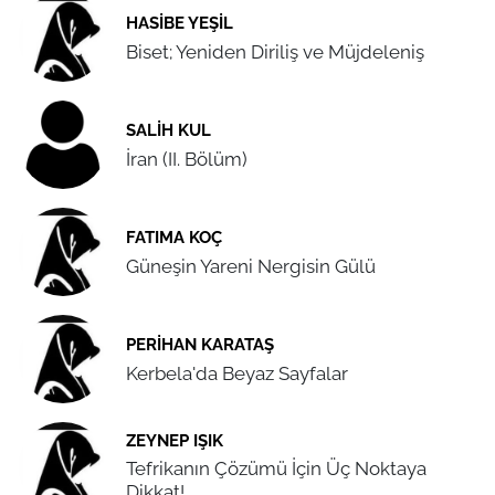
HASIBE YEŞIL
Biset; Yeniden Diriliş ve Müjdeleniş
SALIH KUL
İran (II. Bölüm)
FATIMA KOÇ
Güneşin Yareni Nergisin Gülü
PERIHAN KARATAŞ
Kerbela'da Beyaz Sayfalar
ZEYNEP IŞIK
Tefrikanın Çözümü İçin Üç Noktaya
Dikkat!