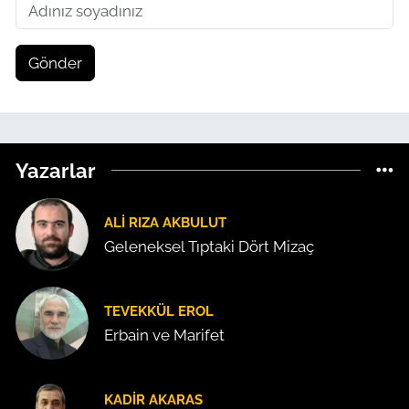
Gönder
Yazarlar
ALI RIZA AKBULUT
Geleneksel Tıptaki Dört Mizaç
TEVEKKÜL EROL
Erbain ve Marifet
KADIR AKARAS