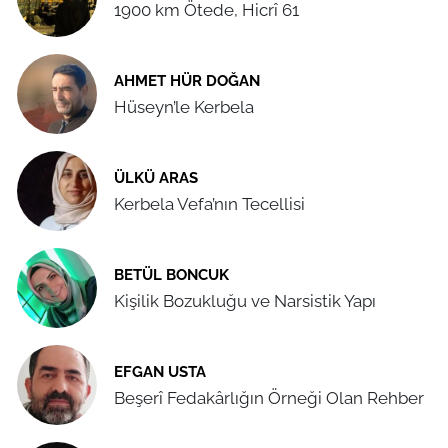
1900 km Ötede, Hicrî 61
AHMET HÜR DOĞAN
Hüseyn’le Kerbela
ÜLKÜ ARAS
Kerbela Vefa’nın Tecellisi
BETÜL BONCUK
Kişilik Bozukluğu ve Narsistik Yapı
EFGAN USTA
Beşerî Fedakârlığın Örneği Olan Rehber