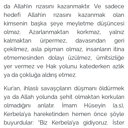
da Allah’ın rızasını kazanmaktır. Ve sadece
hedefi Allah’ın rızasını kazanmak olan
kimsenin başka şeye meyletme düşüncesi
olmaz. Azarlanmaktan korkmaz, yalnız
kalmaktan ürpermez, davasından geri
çekilmez, asla pişman olmaz, insanların itina
etmemesinden dolayı üzülmez, ümitsizliğe
yer vermez ve Hak yolunu katederken azlık
ya da çokluğa aldırış etmez.
Kur’an, ihlaslı savaşçıların düşmanı öldürmek
ya da Allah yolunda şehit olmaktan korkuları
olmadığını anlatır. İmam Hüseyin (a.s),
Kerbela’ya hareketinden hemen önce şöyle
buyurdular: “Biz Kerbela’ya gidiyoruz. İster