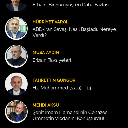
Erbain: Bir Yürüyüşten Daha Fazlası
HÜRRIYET VAROL
ABD-İran Savaşı Nasıl Başladı, Nereye
Vardı?
MUSA AYDIN
Erbain Tavsiyeleri
FAHRETTIN GÜNGÖR
Hz. Muhammed (s.a.a) – 14
MEHDI AKSU
Şehit İmam Hamanei'nin Cenazesi
Ümmetin Vicdanını Konuşturdu!