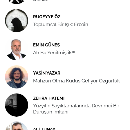
RUGEYYE ÖZ
Toplumsal Bir Işık: Erbain
EMIN GÜNEŞ
Ah Bu Yenilmişlik!!!
YASIN YAZAR
Mahzun Olma Kudüs Geliyor Özgürlük
ZEHRA HATEMÎ
Yüzyılın Sayıklamalarında Devrimci Bir
Duruşun İmkânı
ALI TUNAY