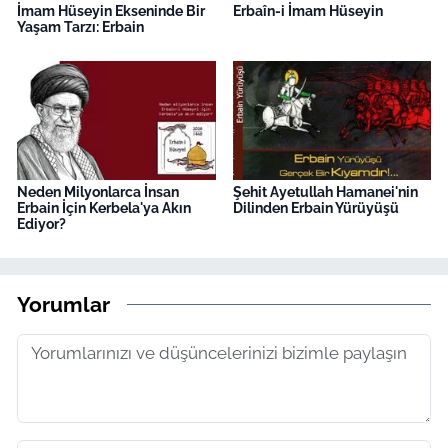
İmam Hüseyin Ekseninde Bir
Erbaîn-i İmam Hüseyin
Yaşam Tarzı: Erbain
Neden Milyonlarca İnsan
Şehit Ayetullah Hamanei'nin
Erbain İçin Kerbela'ya Akın
Dilinden Erbain Yürüyüşü
Ediyor?
Yorumlar