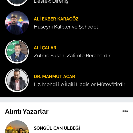
Destek: Direniş
ALI EKBER KARAGÖZ
Hüseyni Kalpler ve Şehadet
ALI ÇALAR
Zulme Susan, Zalimle Beraberdir.
DR. MAHMUT ACAR
Hz. Mehdi ile İlgili Hadisler Mütevâtirdir
Alıntı Yazarlar
SONGÜL CAN ÜLBEĞI