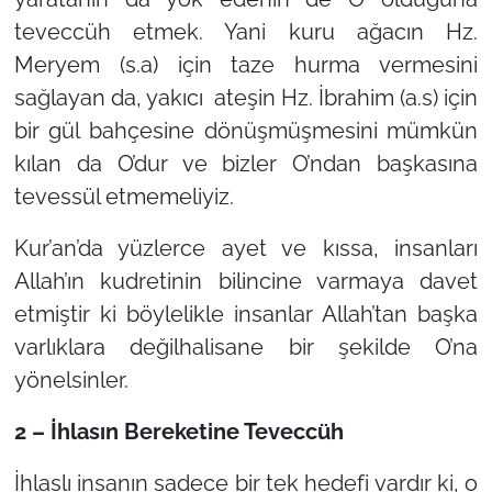
teveccüh etmek. Yani kuru ağacın Hz.
Meryem (s.a) için taze hurma vermesini
sağlayan da, yakıcı ateşin Hz. İbrahim (a.s) için
bir gül bahçesine dönüşmüşmesini mümkün
kılan da O’dur ve bizler O’ndan başkasına
tevessül etmemeliyiz.
Kur’an’da yüzlerce ayet ve kıssa, insanları
Allah’ın kudretinin bilincine varmaya davet
etmiştir ki böylelikle insanlar Allah’tan başka
varlıklara değilhalisane bir şekilde O’na
yönelsinler.
2 – İhlasın Bereketine Teveccüh
İhlaslı insanın sadece bir tek hedefi vardır ki, o