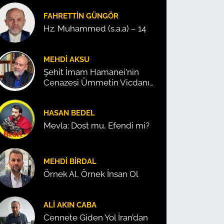
FAHRETTIN GÜNGÖR
Hz. Muhammed (s.a.a) – 14
MEHDI AKSU
Şehit İmam Hamanei'nin
Cenazesi Ümmetin Vicdanını
Konuşturdu!
HASAN BEDEL
Mevla: Dost mu, Efendi mi?
MEHDI BIRDAL
Örnek Al, Örnek İnsan Ol
ALI AKIN CABA
Cennete Giden Yol İran’dan