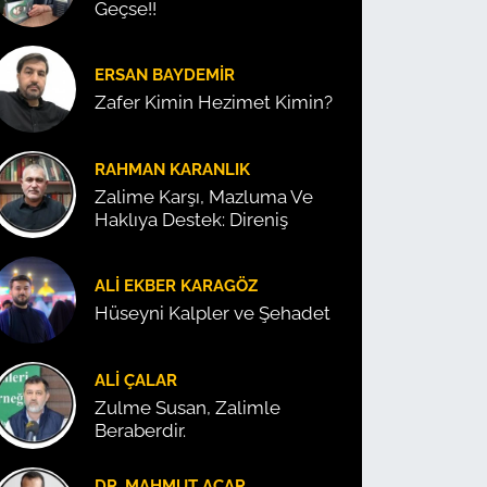
Geçse!!
ERSAN BAYDEMIR
Zafer Kimin Hezimet Kimin?
RAHMAN KARANLIK
Zalime Karşı, Mazluma Ve
Haklıya Destek: Direniş
ALI EKBER KARAGÖZ
Hüseyni Kalpler ve Şehadet
ALI ÇALAR
Zulme Susan, Zalimle
Beraberdir.
DR. MAHMUT ACAR