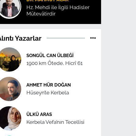
Hz. Mehdi ile İlgili Hadisler
Mütevâtirdir
lıntı Yazarlar
SONGÜL CAN ÜLBEĞI
1900 km Ötede, Hicrî 61
AHMET HÜR DOĞAN
Hüseyn’le Kerbela
ÜLKÜ ARAS
Kerbela Vefa’nın Tecellisi