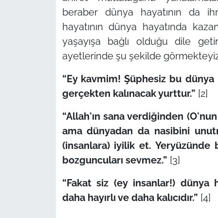
beraber dünya hayatının da ihm
hayatının dünya hayatında kazan
yaşayışa bağlı olduğu dile getiri
ayetlerinde şu şekilde görmekteyiz
“Ey kavmim! Şüphesiz bu dünya ha
gerçekten kalınacak yurttur.”
[2]
“Allah'ın sana verdiğinden (O'nun
ama dünyadan da nasibini unutma
(insanlara) iyilik et. Yeryüzünd
bozguncuları sevmez.”
[3]
“Fakat siz (ey insanlar!) dünya 
daha hayırlı ve daha kalıcıdır.”
[4]