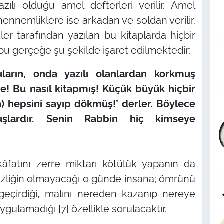
zılı olduğu amel defterleri verilir. Amel
ennemliklere ise arkadan ve soldan verilir.
er tarafından yazılan bu kitaplarda hiçbir
 bu gerçeğe şu şekilde işaret edilmektedir:
ların, onda yazılı olanlardan korkmuş
ze! Bu nasıl kitapmış! Küçük büyük hiçbir
n) hepsini sayıp dökmüş!’ derler. Böylece
lmuşlardır. Senin Rabbin hiç kimseye
kâfatını zerre miktarı kötülük yapanın da
sizliğin olmayacağı o günde insana; ömrünü
l geçirdiği, malını nereden kazanıp nereye
ygulamadığı [7] özellikle sorulacaktır.