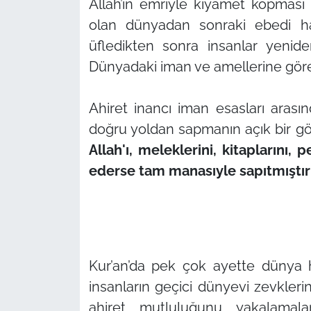
Allah’ın emriyle kıyamet kopması 
olan dünyadan sonraki ebedi haya
üfledikten sonra insanlar yenide
Dünyadaki iman ve amellerine göre
Ahiret inancı iman esasları arasın
doğru yoldan sapmanın açık bir gö
Allah'ı, meleklerini, kitaplarını
ederse tam manasıyle sapıtmıştır
Kur’an’da pek çok ayette dünya ha
insanların geçici dünyevi zevkleri
ahiret mutluluğunu yakalamalar