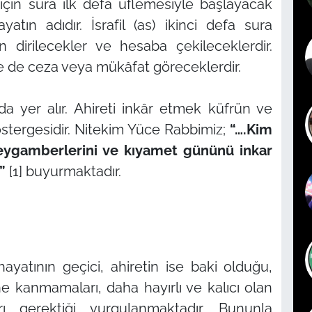
için sura ilk defa üflemesiyle başlayacak
tın adıdır. İsrafil (as) ikinci defa sura
n dirilecekler ve hesaba çekileceklerdir.
 de ceza veya mükâfat göreceklerdir.
da yer alır. Ahireti inkâr etmek küfrün ve
stergesidir. Nitekim Yüce Rabbimiz;
“….Kim
, peygamberlerini ve kıyamet gününü inkar
”
[1] buyurmaktadır.
yatının geçici, ahiretin ise baki olduğu,
ne kanmamaları, daha hayırlı ve kalıcı olan
ı gerektiği vurgulanmaktadır. Bununla