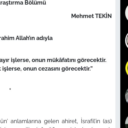
Araştırma Bölümü
Mehmet TEKİN
ahim Allah’ın adıyla
hayır işlerse, onun mükâfatını görecektir.
işlerse, onun cezasını görecektir.”
*
gün’
anlamlarına gelen ahiret, İsrafil’in (as)