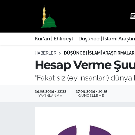
Kur'an | Ehlibeyt
Nöbetçi Eczaneler
Düşünce | İslamî Araştırmalar
Hava Durumu
Kur'an | Ehlibeyt
Düşünce | İslamî Araştı
HABERLER
DÜŞÜNCE | İSLAMÎ ARAŞTIRMALAR
Ehla-Der Haber
Trafik Durumu
Hesap Verme Şuu
Yaşam | Aile&GNÇ
Süper Lig Puan Durumu ve Fikstür
“Fakat siz (ey insanlar!) dünya
Fıkıh | Ahkam
Tüm Manşetler
24.05.2024 - 13:22
27.09.2024 - 10:15
YAYINLANMA
GÜNCELLEME
Son Dakika Haberleri
Haber Arşivi