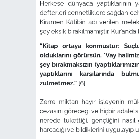
Herkese dünyada yaptıklarının ya
defterleri cennetliklere sağdan ceh
Kiramen Kâtibin adı verilen melekl
şey eksik bırakılmamıştır. Kur’an’da
“Kitap ortaya konmuştur: Suçlu
olduklarını görürsün. ‘Vay halimi
şey bırakmaksızın (yaptıklarımızı
yaptıklarını karşılarında bu
zulmetmez.”
[6]
Zerre miktarı hayır işleyenin mü
cezasını göreceği ve hiçbir adalet
nerede tükettiği, gençliğini nası
harcadığı ve bildiklerini uygulayıp u