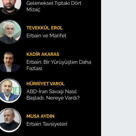
Geleneksel Tıptaki Dört
Mizaç
TEVEKKÜL EROL
Erbain ve Marifet
KADIR AKARAS
Erbain: Bir Yürüyüşten Daha
Fazlası
HÜRRIYET VAROL
ABD-İran Savaşı Nasıl
Başladı, Nereye Vardı?
MUSA AYDIN
Erbain Tavsiyeleri