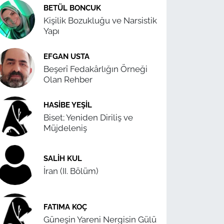
BETÜL BONCUK
Kişilik Bozukluğu ve Narsistik
Yapı
EFGAN USTA
Beşerî Fedakârlığın Örneği
Olan Rehber
HASIBE YEŞIL
Biset; Yeniden Diriliş ve
Müjdeleniş
SALIH KUL
İran (II. Bölüm)
FATIMA KOÇ
Güneşin Yareni Nergisin Gülü