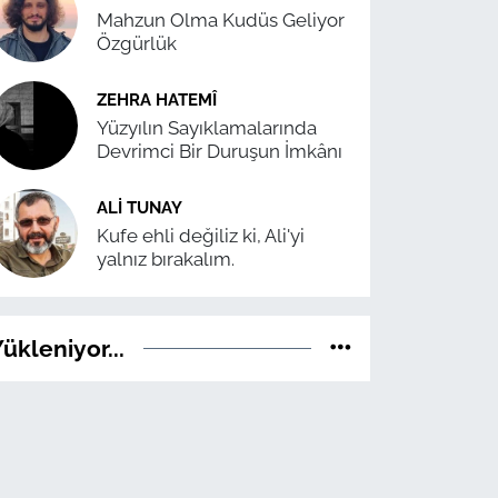
Mahzun Olma Kudüs Geliyor
Özgürlük
ZEHRA HATEMÎ
Yüzyılın Sayıklamalarında
Devrimci Bir Duruşun İmkânı
ALI TUNAY
Kufe ehli değiliz ki, Ali'yi
yalnız bırakalım.
ükleniyor...