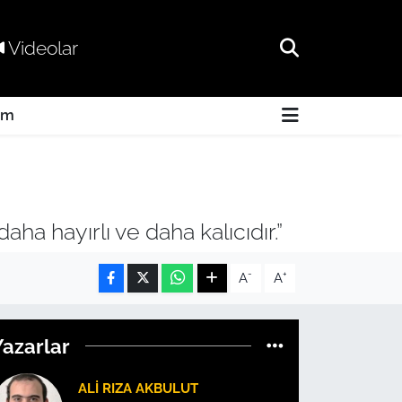
Videolar
am
aha hayırlı ve daha kalıcıdır.”
-
+
A
A
Yazarlar
ALI RIZA AKBULUT