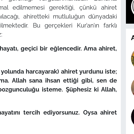
al edilmemesi gerektiği, çünkü ahiret
ılacağı, ahiretteki mutluluğun dünyadaki
lmektedir. Bu gerçekleri Kur’an’ın farklı
:
A
yatı, geçici bir eğlencedir. Ama ahiret,
 yolunda harcayarak) ahiret yurdunu iste;
. Allah sana ihsan ettiği gibi, sen de
e bozgunculuğu isteme. Şüphesiz ki Allah,
hayatını tercih ediyorsunuz. Oysa ahiret