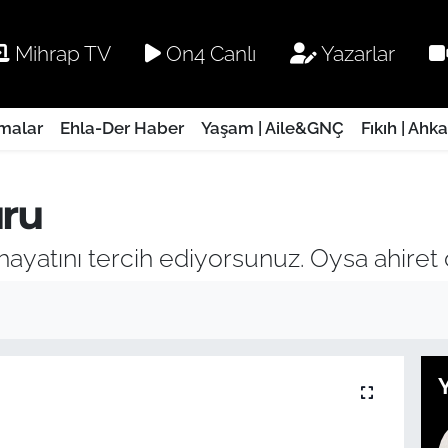
Mihrap TV
On4 Canlı
Yazarlar
rmalar
Ehla-Der Haber
Yaşam | Aile&GNÇ
Fıkıh | Ahk
ru
 hayatını tercih ediyorsunuz. Oysa ahiret d