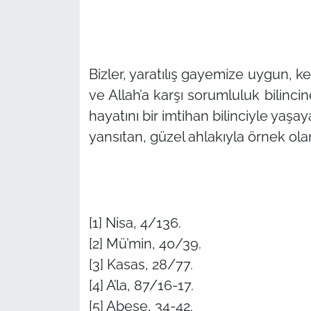
Bizler, yaratılış gayemize uygun, ke
ve Allah’a karşı sorumluluk bilinci
hayatını bir imtihan bilinciyle yaşay
yansıtan, güzel ahlakıyla örnek ola
[1] Nisa, 4/136.
[2] Mü’min, 40/39.
[3] Kasas, 28/77.
[4] A’la, 87/16-17.
[5] Abese, 34-42.