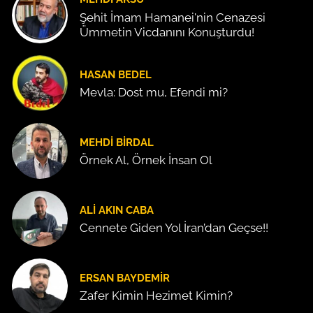
Şehit İmam Hamanei'nin Cenazesi
Ümmetin Vicdanını Konuşturdu!
HASAN BEDEL
Mevla: Dost mu, Efendi mi?
MEHDI BIRDAL
Örnek Al, Örnek İnsan Ol
ALI AKIN CABA
Cennete Giden Yol İran’dan Geçse!!
ERSAN BAYDEMIR
Zafer Kimin Hezimet Kimin?