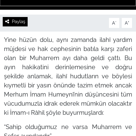
Paylaş
-
+
A
A
Yine hüzün dolu, aynı zamanda ilahî yardım
müjdesi ve hak cephesinin batıla karşı zaferi
olan bir Muharrem ayı daha geldi çattı. Bu
ayın hakikatini derinlemesine ve doğru
şekilde anlamak, ilahî hudutların ve böylesi
kıymetli bir yasın önünde tazim etmek ancak
Merhum İmam Humeynî’nin düşüncesini tüm
vücudumuzla idrak ederek mümkün olacaktır
ki İmam-ı Râhil şöyle buyurmuşlardı:
“Sahip olduğumuz ne varsa Muharrem ve