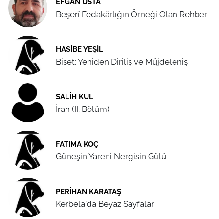
EFGAN USTA
Beşerî Fedakârlığın Örneği Olan Rehber
HASIBE YEŞIL
Biset; Yeniden Diriliş ve Müjdeleniş
SALIH KUL
İran (II. Bölüm)
FATIMA KOÇ
Güneşin Yareni Nergisin Gülü
PERIHAN KARATAŞ
Kerbela'da Beyaz Sayfalar