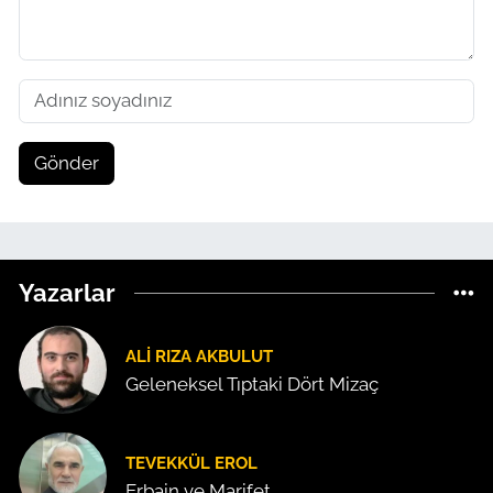
Gönder
Yazarlar
ALI RIZA AKBULUT
Geleneksel Tıptaki Dört Mizaç
TEVEKKÜL EROL
Erbain ve Marifet