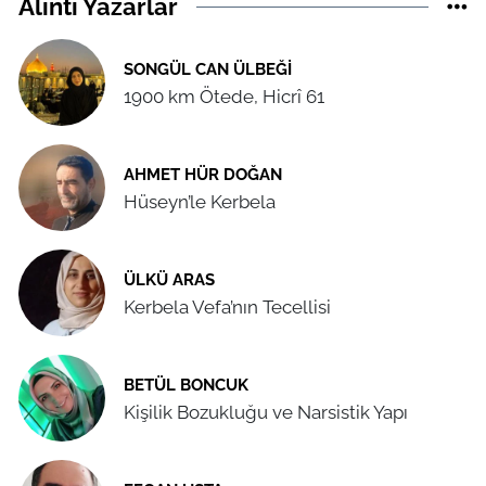
Alıntı Yazarlar
SONGÜL CAN ÜLBEĞI
1900 km Ötede, Hicrî 61
AHMET HÜR DOĞAN
Hüseyn’le Kerbela
ÜLKÜ ARAS
Kerbela Vefa’nın Tecellisi
BETÜL BONCUK
Kişilik Bozukluğu ve Narsistik Yapı