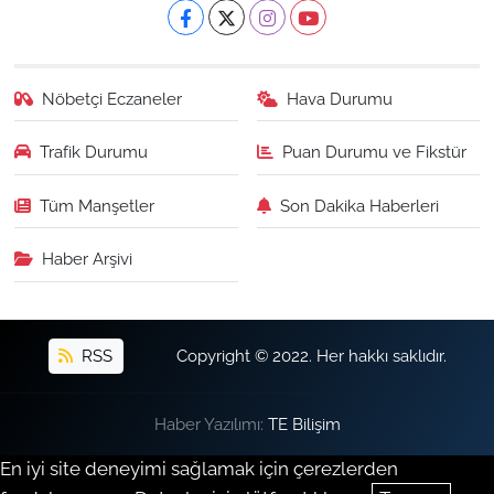
Nöbetçi Eczaneler
Hava Durumu
Trafik Durumu
Puan Durumu ve Fikstür
Tüm Manşetler
Son Dakika Haberleri
Haber Arşivi
RSS
Copyright © 2022. Her hakkı saklıdır.
Haber Yazılımı:
TE Bilişim
En iyi site deneyimi sağlamak için çerezlerden