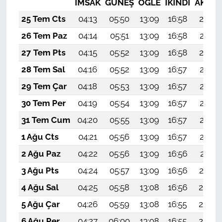
İMSAK
GÜNEŞ
ÖĞLE
İKINDI
AKŞA
25 Tem Cts
04:13
05:50
13:09
16:58
20:18
26 Tem Paz
04:14
05:51
13:09
16:58
20:17
27 Tem Pts
04:15
05:52
13:09
16:58
20:16
28 Tem Sal
04:16
05:52
13:09
16:57
20:15
29 Tem Çar
04:18
05:53
13:09
16:57
20:15
30 Tem Per
04:19
05:54
13:09
16:57
20:14
31 Tem Cum
04:20
05:55
13:09
16:57
20:13
1 Ağu Cts
04:21
05:56
13:09
16:57
20:12
2 Ağu Paz
04:22
05:56
13:09
16:56
20:11
3 Ağu Pts
04:24
05:57
13:09
16:56
20:10
4 Ağu Sal
04:25
05:58
13:08
16:56
20:09
5 Ağu Çar
04:26
05:59
13:08
16:55
20:08
6 Ağu Per
04:27
06:00
13:08
16:55
20:07