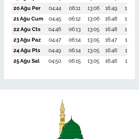
20 Ağu Per
04:44
06:11
13:06
16:49
19:50
21 Ağu Cum
04:45
06:12
13:06
16:48
19:49
22 Ağu Cts
04:46
06:13
13:05
16:48
19:48
23 Ağu Paz
04:47
06:14
13:05
16:47
19:47
24 Ağu Pts
04:49
06:14
13:05
16:46
19:45
25 Ağu Sal
04:50
06:15
13:05
16:46
19:44