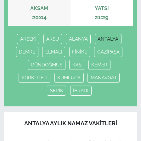
AKŞAM
YATSI
20:04
21:29
AKSEKİ
AKSU
ALANYA
ANTALYA
DEMRE
ELMALI
FİNİKE
GAZİPAŞA
GÜNDOĞMUŞ
KAŞ
KEMER
KORKUTELİ
KUMLUCA
MANAVGAT
SERİK
İBRADI
ANTALYA AYLIK NAMAZ VAKITLERI