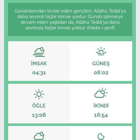
Günahlarından tevbe eden gençten, Allâhü Teâlâ'ya
daha sevimli hiçbir kimse yoktur. Günah işlemeye
devam eden yaşlıdan da, Allâhü Teâlâ'ya daha
sevimsiz hiçbir kimse yoktur. (Hadis-i şerif)
İMSAK
GÜNEŞ
04:31
06:02
ÖĞLE
İKINDI
13:08
16:54