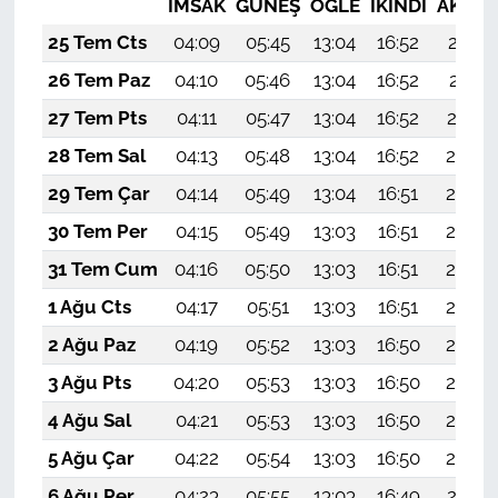
İMSAK
GÜNEŞ
ÖĞLE
İKINDI
AKŞA
25 Tem Cts
04:09
05:45
13:04
16:52
20:12
26 Tem Paz
04:10
05:46
13:04
16:52
20:11
27 Tem Pts
04:11
05:47
13:04
16:52
20:10
28 Tem Sal
04:13
05:48
13:04
16:52
20:09
29 Tem Çar
04:14
05:49
13:04
16:51
20:08
30 Tem Per
04:15
05:49
13:03
16:51
20:08
31 Tem Cum
04:16
05:50
13:03
16:51
20:07
1 Ağu Cts
04:17
05:51
13:03
16:51
20:06
2 Ağu Paz
04:19
05:52
13:03
16:50
20:05
3 Ağu Pts
04:20
05:53
13:03
16:50
20:04
4 Ağu Sal
04:21
05:53
13:03
16:50
20:03
5 Ağu Çar
04:22
05:54
13:03
16:50
20:02
6 Ağu Per
04:23
05:55
13:03
16:49
20:01