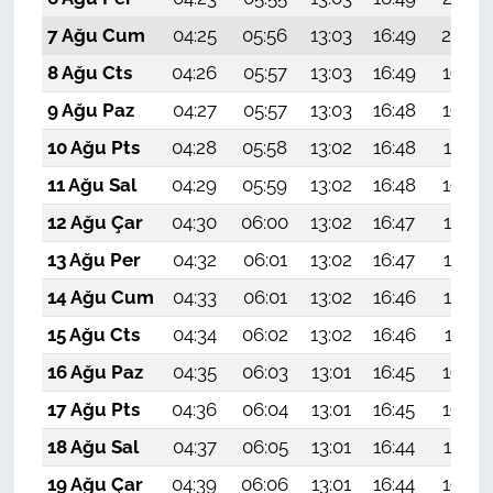
7 Ağu Cum
04:25
05:56
13:03
16:49
20:00
8 Ağu Cts
04:26
05:57
13:03
16:49
19:59
9 Ağu Paz
04:27
05:57
13:03
16:48
19:58
10 Ağu Pts
04:28
05:58
13:02
16:48
19:57
11 Ağu Sal
04:29
05:59
13:02
16:48
19:56
12 Ağu Çar
04:30
06:00
13:02
16:47
19:54
13 Ağu Per
04:32
06:01
13:02
16:47
19:53
14 Ağu Cum
04:33
06:01
13:02
16:46
19:52
15 Ağu Cts
04:34
06:02
13:02
16:46
19:51
16 Ağu Paz
04:35
06:03
13:01
16:45
19:50
17 Ağu Pts
04:36
06:04
13:01
16:45
19:48
18 Ağu Sal
04:37
06:05
13:01
16:44
19:47
19 Ağu Çar
04:39
06:06
13:01
16:44
19:46