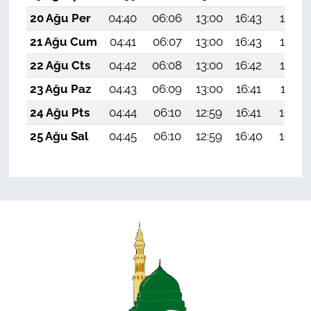
20 Ağu Per
04:40
06:06
13:00
16:43
19:45
21 Ağu Cum
04:41
06:07
13:00
16:43
19:43
22 Ağu Cts
04:42
06:08
13:00
16:42
19:42
23 Ağu Paz
04:43
06:09
13:00
16:41
19:41
24 Ağu Pts
04:44
06:10
12:59
16:41
19:39
25 Ağu Sal
04:45
06:10
12:59
16:40
19:38