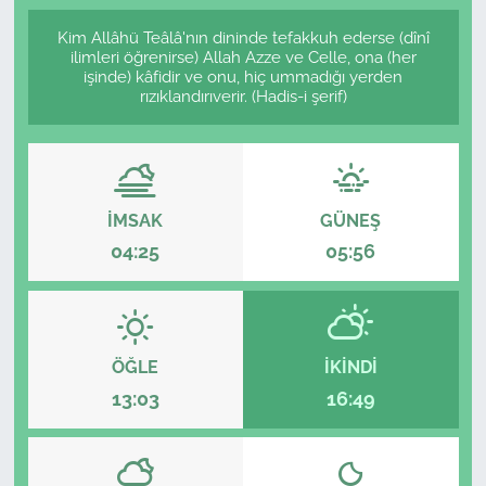
Kim Allâhü Teâlâ'nın dininde tefakkuh ederse (dînî
ilimleri öğrenirse) Allah Azze ve Celle, ona (her
işinde) kâfidir ve onu, hiç ummadığı yerden
rızıklandırıverir. (Hadis-i şerif)
İMSAK
GÜNEŞ
04:25
05:56
ÖĞLE
İKINDI
13:03
16:49