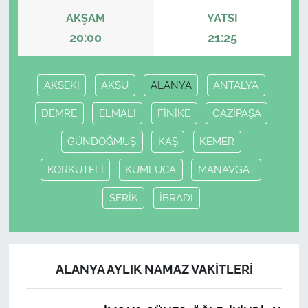
AKŞAM
YATSI
20:00
21:25
AKSEKİ
AKSU
ALANYA
ANTALYA
DEMRE
ELMALI
FİNİKE
GAZİPAŞA
GÜNDOĞMUŞ
KAŞ
KEMER
KORKUTELİ
KUMLUCA
MANAVGAT
SERİK
İBRADI
ALANYA AYLIK NAMAZ VAKITLERI