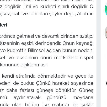
eğildir. İlmi ve kudreti sınırlı değildir. O
üz, batıl ve fani olan şeyler değil, Allah’tır.
leri
ardınca gelmesi ve devamlı birinden azalıp,
düzeninin eşsizliklerindendir. Onun kaynağı
ve kudrettir. Bilimsel açıdan bunun nedeni
keti ve ekseninin onun merkezine nispet
ki konunun açıklanması:
 kendi etrafında dönmektedir ve gece ile
deni de budur. Çünkü hareket sayesinde
raz daha fazlası güneşe dönüktür. Güneş
lümü aydınlatarak gündüzü meydana
önük olan bölüm ise mahruti bir şekle