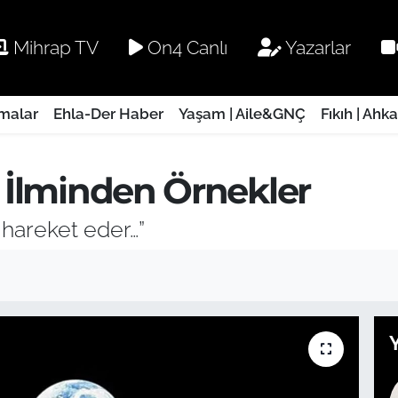
Mihrap TV
On4 Canlı
Yazarlar
rmalar
Ehla-Der Haber
Yaşam | Aile&GNÇ
Fıkıh | Ahk
e İlminden Örnekler
r hareket eder…”