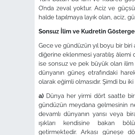
O’nda zeval yoktur. Aciz ve güçsüz d
halde tapılmaya layık olan, aciz, güçs
Sonsuz İlim ve Kudretin Gösterge
Gece ve gündüzün yıl boyu bir biri 
diğerine eklenmesi yaratılış âlemi 
ise sonsuz ve pek büyük olan ilim 
dünyanın güneş etrafındaki hare
olarak eğimli olmasıdır. Şimdi bu i
a)
Dünya her yirmi dört saatte bir
gündüzün meydana gelmesinin ne
devamlı dünyanın yarısı veya bi
ışıkları kendisine bakan bö
getirmektedir. Arkası güneşe d