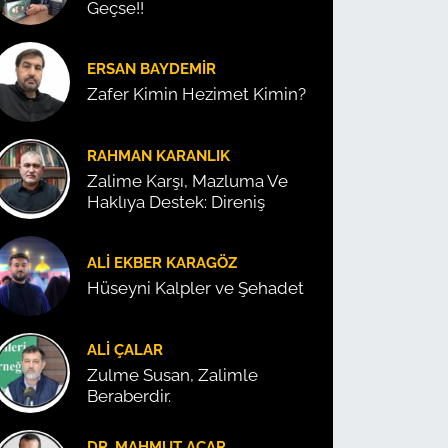
Geçse!!
ERSAN BAYDEMIR
Zafer Kimin Hezimet Kimin?
RAHMAN KARANLIK
Zalime Karşı, Mazluma Ve
Haklıya Destek: Direniş
ALI EKBER KARAGÖZ
Hüseyni Kalpler ve Şehadet
ALI ÇALAR
Zulme Susan, Zalimle
Beraberdir.
DR. MAHMUT ACAR