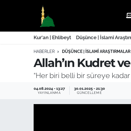
Kur'an | Ehlibeyt
Nöbetçi Eczaneler
Düşünce | İslamî Araştırmalar
Hava Durumu
Kur'an | Ehlibeyt
Düşünce | İslamî Araştı
HABERLER
DÜŞÜNCE | İSLAMÎ ARAŞTIRMALAR
Ehla-Der Haber
Trafik Durumu
Allah’ın Kudret v
Yaşam | Aile&GNÇ
Süper Lig Puan Durumu ve Fikstür
“Her biri belli bir süreye kada
Fıkıh | Ahkam
Tüm Manşetler
04.08.2024 - 13:27
30.01.2025 - 21:30
YAYINLANMA
GÜNCELLEME
Son Dakika Haberleri
Haber Arşivi