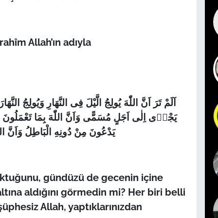
ahîm Allah’ın adıyla
اَلَمْ تَرَ اَنَّ اللّٰهَ يُولِجُ الَّيْلَ فِى النَّهَارِ وَيُولِجُ النّ
يَجْرٖى اِلٰى اَجَلٍ مُسَمًّى وَاَنَّ اللّٰهَ بِمَا تَعْمَلُونَ خَب
يَدْعُونَ مِنْ دُونِهِ الْبَاطِلُ وَاَنَّ الل
soktuğunu, gündüzü de gecenin içine
tına aldığını görmedin mi? Her biri belli
üphesiz Allah, yaptıklarınızdan