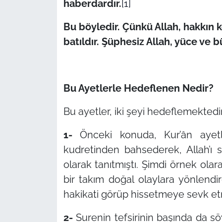
haberdardır.
[1]
Bu böyledir. Çünkü Allah, hakkın ke
batıldır. Şüphesiz Allah, yüce ve b
Bu Ayetlerle Hedeflenen Nedir?
Bu ayetler, iki şeyi hedeflemektedir
1-
Önceki konuda, Kur’ân ayetle
kudretinden bahsederek, Allah’ı s
olarak tanıtmıştı. Şimdi örnek olara
bir takım doğal olaylara yönlend
hakikati görüp hissetmeye sevk et
2-
Surenin tefsirinin başında da söy