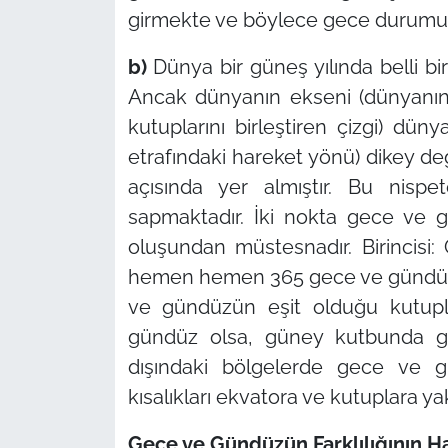
girmekte ve böylece gece durumu 
b)
Dünya bir güneş yılında belli b
Ancak dünyanın ekseni (dünyanı
kutuplarını birleştiren çizgi) dü
etrafındaki hareket yönü) dikey değ
açısında yer almıştır. Bu nisp
sapmaktadır. İki nokta gece ve g
oluşundan müstesnadır. Birincis
hemen hemen 365 gece ve gündüzün 
ve gündüzün eşit olduğu kutup
gündüz olsa, güney kutbunda gec
dışındaki bölgelerde gece ve g
kısalıkları ekvatora ve kutuplara yak
Gece ve Gündüzün Farklılığının Ha