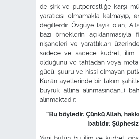
de şirk ve putperestliğe karşı mü
yaratıcısı olmamakla kalmayıp, 
değillerdir. Övgüye layık olan, All
bazı örneklerin açıklanmasıyla fi
nişaneleri ve yarattıkları üzerin
sadece ve sadece kudret, ilim, 
olduğunu ve tahtadan veya metal
gücü, şuuru ve hissi olmayan putl
Kur’ân ayetlerinde bir takım şahi
buyruk altına alınmasından…) ba
alınmaktadır:
“Bu böyledir. Çünkü Allah, hakkı
batıldır. Şüphesiz
Yani bütün bu ilim ve kudreti göste