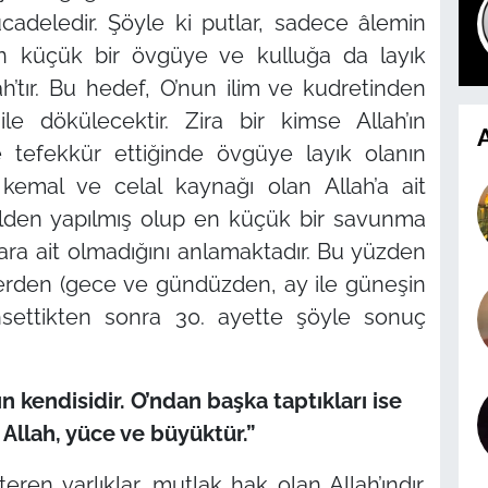
cadeledir. Şöyle ki putlar, sadece âlemin
en küçük bir övgüye ve kulluğa da layık
ah’tır. Bu hedef, O’nun ilim ve kudretinden
ile dökülecektir. Zira bir kimse Allah’ın
A
de tefekkür ettiğinde övgüye layık olanın
kemal ve celal kaynağı olan Allah’a ait
den yapılmış olup en küçük bir savunma
ara ait olmadığını anlamaktadır. Bu yüzden
tlerden (gece ve gündüzden, ay ile güneşin
hsettikten sonra 30. ayette şöyle sonuç
n kendisidir. O’ndan başka taptıkları ise
 Allah, yüce ve büyüktür.”
ren varlıklar, mutlak hak olan Allah’ındır.