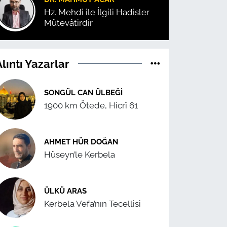
Hz. Mehdi ile İlgili Hadisler
Mütevâtirdir
lıntı Yazarlar
SONGÜL CAN ÜLBEĞI
1900 km Ötede, Hicrî 61
AHMET HÜR DOĞAN
Hüseyn’le Kerbela
ÜLKÜ ARAS
Kerbela Vefa’nın Tecellisi