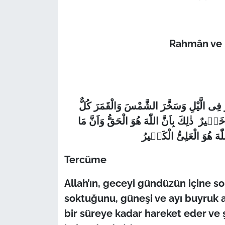
Rahmân ve r
َهَارَ فِى الَّيْلِ وَسَخَّرَ الشَّمْسَ وَالْقَمَرَ كُلٌّ
ٖيرٌ ذٰلِكَ بِاَنَّ اللّٰهَ هُوَ الْحَقُّ وَاَنَّ مَا
ّٰهَ هُوَ الْعَلِىُّ الْكَبٖيرُ
Tercüme
Allah’ın, geceyi gündüzün içine 
soktuğunu, güneşi ve ayı buyruk al
bir süreye kadar hareket eder ve ş