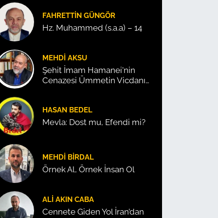
FAHRETTIN GÜNGÖR
Hz. Muhammed (s.a.a) – 14
MEHDI AKSU
Şehit İmam Hamanei'nin
Cenazesi Ümmetin Vicdanını
Konuşturdu!
HASAN BEDEL
Mevla: Dost mu, Efendi mi?
MEHDI BIRDAL
Örnek Al, Örnek İnsan Ol
ALI AKIN CABA
Cennete Giden Yol İran’dan