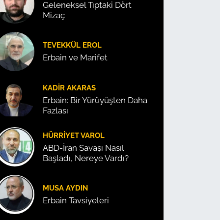
Geleneksel Tıptaki Dört
Mizaç
TEVEKKÜL EROL
Erbain ve Marifet
KADIR AKARAS
Erbain: Bir Yürüyüşten Daha
Fazlası
HÜRRIYET VAROL
ABD-İran Savaşı Nasıl
Başladı, Nereye Vardı?
MUSA AYDIN
Erbain Tavsiyeleri