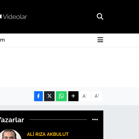
Videolar
am
-
+
A
A
Yazarlar
ALI RIZA AKBULUT