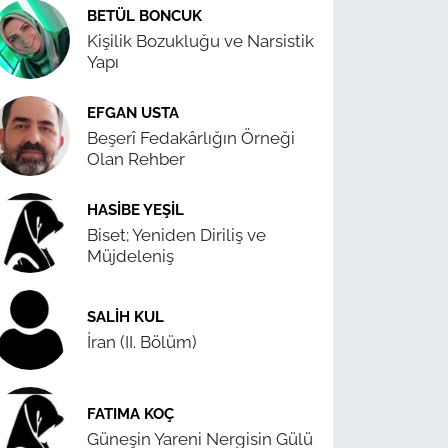
BETÜL BONCUK
Kişilik Bozukluğu ve Narsistik
Yapı
EFGAN USTA
Beşerî Fedakârlığın Örneği
Olan Rehber
HASIBE YEŞIL
Biset; Yeniden Diriliş ve
Müjdeleniş
SALIH KUL
İran (II. Bölüm)
FATIMA KOÇ
Güneşin Yareni Nergisin Gülü