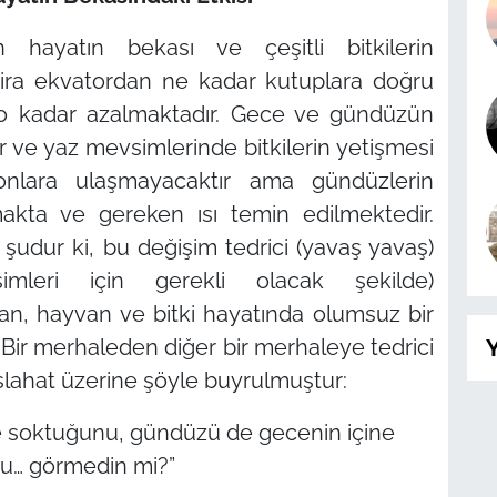
 hayatın bekası ve çeşitli bitkilerin
 Zira ekvatordan ne kadar kutuplara doğru
ir o kadar azalmaktadır. Gece ve gündüzün
r ve yaz mevsimlerinde bitkilerin yetişmesi
 onlara ulaşmayacaktır ama gündüzlerin
makta ve gereken ısı temin edilmektedir.
şudur ki, bu değişim tedrici (yavaş yavaş)
işimleri için gerekli olacak şekilde)
an, hayvan ve bitki hayatında olumsuz bir
ir merhaleden diğer bir merhaleye tedrici
Y
aslahat üzerine şöyle buyrulmuştur:
ne soktuğunu, gündüzü de gecenin içine
u… görmedin mi?”