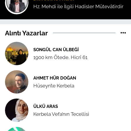
Hz. Mehdi ile İlgili Hadisler Mütevâtirdir
Alıntı Yazarlar
SONGÜL CAN ÜLBEĞI
1900 km Ötede, Hicrî 61
AHMET HÜR DOĞAN
Hüseyn’le Kerbela
ÜLKÜ ARAS
Kerbela Vefa’nın Tecellisi