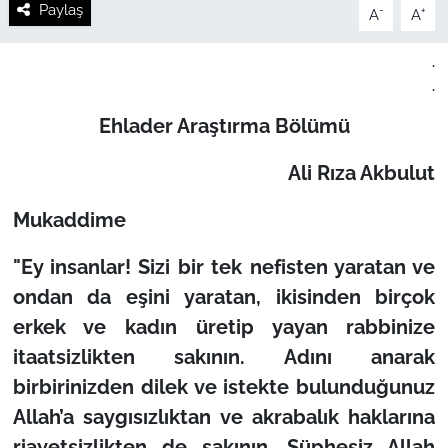
Paylaş
-
+
A
A
.
.
Ehlader Araştırma Bölümü
Ali Rıza Akbulut
Mukaddime
"Ey insanlar! Sizi bir tek nefisten yaratan ve
ondan da eşini yaratan, ikisinden birçok
erkek ve kadın üretip yayan rabbinize
itaatsizlikten sakının. Adını anarak
birbirinizden dilek ve istekte bulunduğunuz
Allah’a saygısızlıktan ve akrabalık haklarına
riayetsizlikten de sakının. Şüphesiz Allah