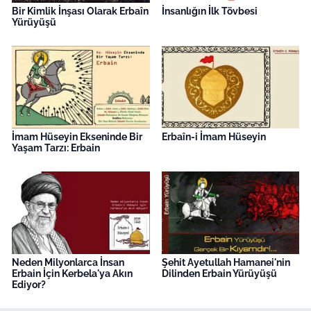
Bir Kimlik İnşası Olarak Erbaîn
İnsanlığın İlk Tövbesi
Yürüyüşü
İmam Hüseyin Ekseninde Bir
Erbaîn-i İmam Hüseyin
Yaşam Tarzı: Erbain
Neden Milyonlarca İnsan
Şehit Ayetullah Hamanei'nin
Erbain İçin Kerbela'ya Akın
Dilinden Erbain Yürüyüşü
Ediyor?