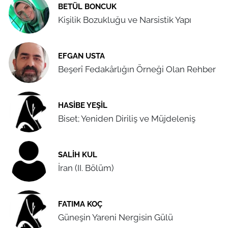
BETÜL BONCUK
Kişilik Bozukluğu ve Narsistik Yapı
EFGAN USTA
Beşerî Fedakârlığın Örneği Olan Rehber
HASIBE YEŞIL
Biset; Yeniden Diriliş ve Müjdeleniş
SALIH KUL
İran (II. Bölüm)
FATIMA KOÇ
Güneşin Yareni Nergisin Gülü