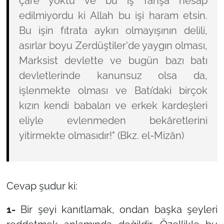
çare yoktu ve bu iş fahşa hesap
edilmiyordu ki Allah bu işi haram etsin.
Bu işin fıtrata aykırı olmayışının delili,
asırlar boyu Zerdüştiler'de yaygın olması,
Marksist devlette ve bugün bazı batı
devletlerinde kanunsuz olsa da,
işlenmekte olması ve Batı’daki birçok
kızın kendi babaları ve erkek kardeşleri
eliyle evlenmeden bekâretlerini
yitirmekte olmasıdır!"
(Bkz. el-Mizân)
Cevap şudur ki:
1-
Bir şeyi kanıtlamak, ondan başka şeyleri