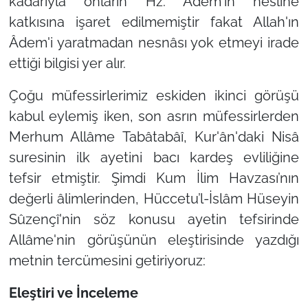
kadarıyla onların Hz. Âdem'in nesline
katkısına işaret edilmemiştir fakat Allah'ın
Âdem'i yaratmadan nesnâsı yok etmeyi irade
ettiği bilgisi yer alır.
Çoğu müfessirlerimiz eskiden ikinci görüşü
kabul eylemiş iken, son asrın müfessirlerden
Merhum Allâme Tabâtabâî, Kur'ân'daki Nisâ
suresinin ilk ayetini bacı kardeş evliliğine
tefsir etmiştir. Şimdi Kum İlim Havzası’nın
değerli âlimlerinden, Hüccetu’l-İslâm Hüseyin
Sûzençî'nin söz konusu ayetin tefsirinde
Allâme'nin görüşünün eleştirisinde yazdığı
metnin tercümesini getiriyoruz:
Eleştiri ve İnceleme