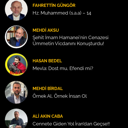
FAHRETTIN GÜNGÖR
Hz. Muhammed (s.a.a) – 14
MEHDI AKSU
Şehit İmam Hamanei'nin Cenazesi
Ümmetin Vicdanını Konuşturdu!
HASAN BEDEL
Mevla: Dost mu, Efendi mi?
MEHDI BIRDAL
Örnek Al, Örnek İnsan Ol
ALI AKIN CABA
Cennete Giden Yol İran’dan Geçse!!