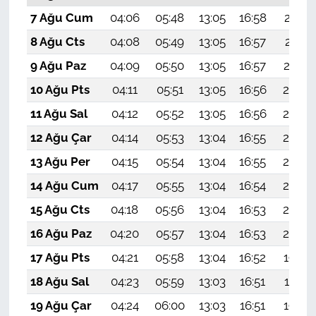
7 Ağu Cum
04:06
05:48
13:05
16:58
20:12
8 Ağu Cts
04:08
05:49
13:05
16:57
20:11
9 Ağu Paz
04:09
05:50
13:05
16:57
20:10
10 Ağu Pts
04:11
05:51
13:05
16:56
20:08
11 Ağu Sal
04:12
05:52
13:05
16:56
20:07
12 Ağu Çar
04:14
05:53
13:04
16:55
20:06
13 Ağu Per
04:15
05:54
13:04
16:55
20:04
14 Ağu Cum
04:17
05:55
13:04
16:54
20:03
15 Ağu Cts
04:18
05:56
13:04
16:53
20:02
16 Ağu Paz
04:20
05:57
13:04
16:53
20:00
17 Ağu Pts
04:21
05:58
13:04
16:52
19:59
18 Ağu Sal
04:23
05:59
13:03
16:51
19:57
19 Ağu Çar
04:24
06:00
13:03
16:51
19:56