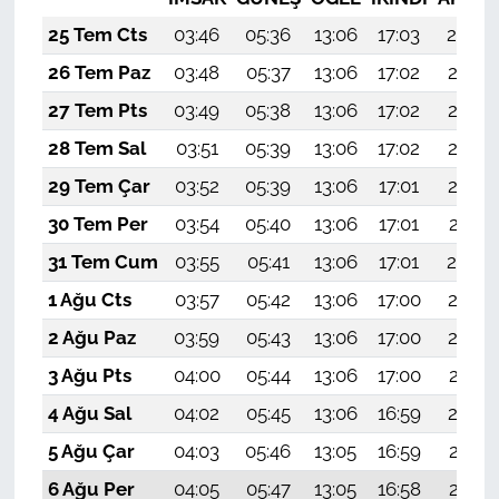
25 Tem Cts
03:46
05:36
13:06
17:03
20:26
26 Tem Paz
03:48
05:37
13:06
17:02
20:25
27 Tem Pts
03:49
05:38
13:06
17:02
20:24
28 Tem Sal
03:51
05:39
13:06
17:02
20:23
29 Tem Çar
03:52
05:39
13:06
17:01
20:22
30 Tem Per
03:54
05:40
13:06
17:01
20:21
31 Tem Cum
03:55
05:41
13:06
17:01
20:20
1 Ağu Cts
03:57
05:42
13:06
17:00
20:19
2 Ağu Paz
03:59
05:43
13:06
17:00
20:18
3 Ağu Pts
04:00
05:44
13:06
17:00
20:17
4 Ağu Sal
04:02
05:45
13:06
16:59
20:16
5 Ağu Çar
04:03
05:46
13:05
16:59
20:15
6 Ağu Per
04:05
05:47
13:05
16:58
20:13