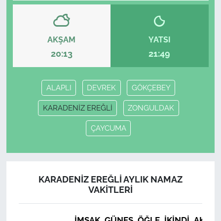
AKŞAM
YATSI
20:13
21:49
ALAPLI
DEVREK
GÖKÇEBEY
KARADENİZ EREĞLİ
ZONGULDAK
ÇAYCUMA
KARADENİZ EREĞLİ AYLIK NAMAZ
VAKITLERI
İMSAK
GÜNEŞ
ÖĞLE
İKINDI
AKŞA