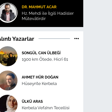
DR. MAHMUT ACAR
Hz. Mehdi ile İlgili Hadisler
Mütevâtirdir
lıntı Yazarlar
SONGÜL CAN ÜLBEĞI
1900 km Ötede, Hicrî 61
AHMET HÜR DOĞAN
Hüseyn’le Kerbela
ÜLKÜ ARAS
Kerbela Vefa’nın Tecellisi