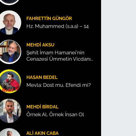
FAHRETTIN GÜNGÖR
Hz. Muhammed (s.a.a) – 14
MEHDI AKSU
Şehit İmam Hamanei'nin
Cenazesi Ümmetin Vicdanını
Konuşturdu!
HASAN BEDEL
Mevla: Dost mu, Efendi mi?
MEHDI BIRDAL
Örnek Al, Örnek İnsan Ol
ALI AKIN CABA