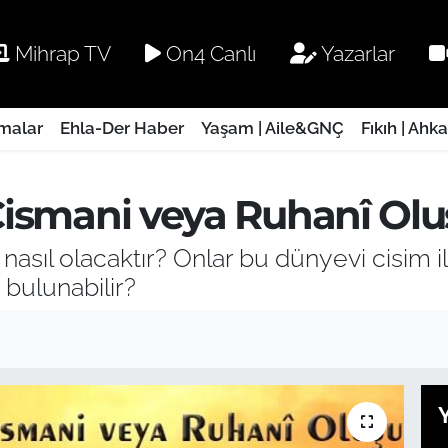
Mihrap TV
On4 Canlı
Yazarlar
rmalar
Ehla-Der Haber
Yaşam | Aile&GNÇ
Fıkıh | Ahk
 Cismani veya Ruhanî Ol
nasıl olacaktır? Onlar bu dünyevi cisim 
bulunabilir?