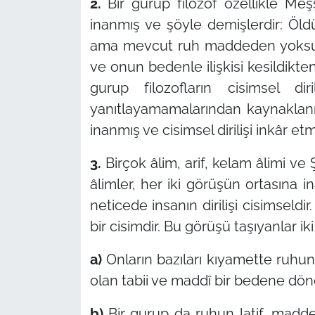
2.
Bir gurup filozof özellikle Meş
inanmış ve şöyle demişlerdir: Öldük
ama mevcut ruh maddeden yoksun
ve onun bedenle ilişkisi kesildikten
gurup filozofların cisimsel dir
yanıtlayamamalarından kaynaklanmı
inanmış ve cisimsel dirilişi inkâr etmi
3.
Birçok âlim, arif, kelam âlimi ve
âlimler, her iki görüşün ortasına 
neticede insanın dirilişi cisimseldi
bir cisimdir. Bu görüşü taşıyanlar iki
a)
Onların bazıları kıyamette ruhun
olan tabii ve maddî bir bedene dön
b)
Bir gurup da ruhun latif, madded