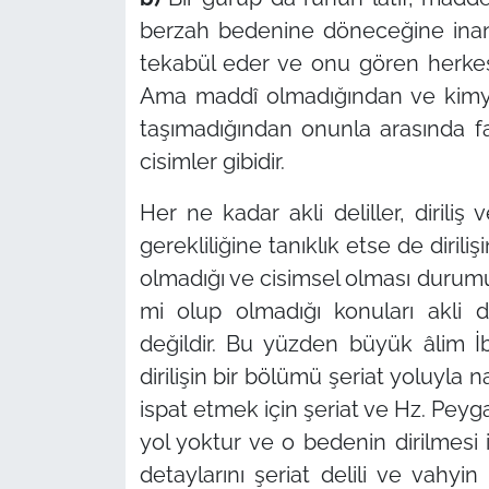
berzah bedenine döneceğine inanı
tekabül eder ve onu gören herkes
Ama maddî olmadığından ve kimyasa
taşımadığından onunla arasında f
cisimler gibidir.
Her ne kadar akli deliller, dirili
gerekliliğine tanıklık etse de diril
olmadığı ve cisimsel olması durum
mi olup olmadığı konuları akli de
değildir. Bu yüzden büyük âlim İb
dirilişin bir bölümü şeriat yoluyla 
ispat etmek için şeriat ve Hz. Peyga
yol yoktur ve o bedenin dirilmesi ile
detaylarını şeriat delili ve vahyin 