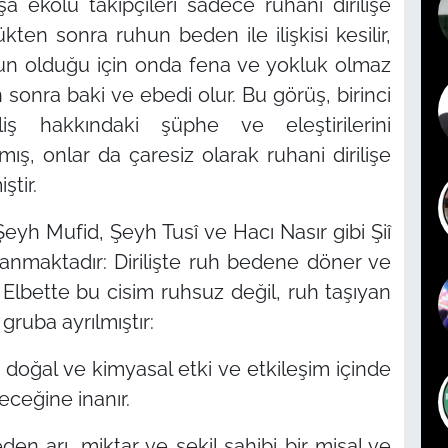
şa ekolü takipçileri sadece ruhani dirilişe
ten sonra ruhun beden ile ilişkisi kesilir,
 olduğu için onda fena ve yokluk olmaz
 sonra baki ve ebedi olur. Bu görüş, birinci
iliş hakkındaki şüphe ve eleştirilerini
ş, onlar da çaresiz olarak ruhani dirilişe
ştir.
 Şeyh Mufid, Şeyh Tusî ve Hacı Nasır gibi Şiî
inanmaktadır: Dirilişte ruh bedene döner ve
r. Elbette bu cisim ruhsuz değil, ruh taşıyan
 gruba ayrılmıştır:
 doğal ve kimyasal etki ve etkileşim içinde
eceğine inanır.
en arı, miktar ve şekil sahibi bir misal ve