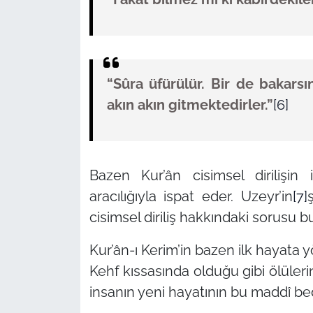
“Sûra üfürülür. Bir de bakarsı
akın akın gitmektedirler.”
[6]
Bazen Kur’ân cisimsel dirilişi
aracılığıyla ispat eder. Uzeyr’in
[7]
cisimsel diriliş hakkındaki sorusu b
Kur’ân-ı Kerim’in bazen ilk hayata
Kehf kıssasında olduğu gibi ölüler
insanın yeni hayatının bu maddî bede