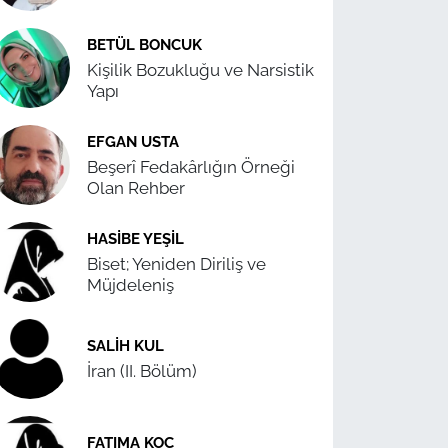
BETÜL BONCUK
Kişilik Bozukluğu ve Narsistik
Yapı
EFGAN USTA
Beşerî Fedakârlığın Örneği
Olan Rehber
HASIBE YEŞIL
Biset; Yeniden Diriliş ve
Müjdeleniş
SALIH KUL
İran (II. Bölüm)
FATIMA KOÇ