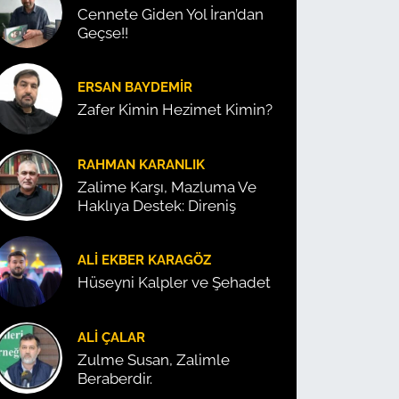
Cennete Giden Yol İran’dan
Geçse!!
ERSAN BAYDEMIR
Zafer Kimin Hezimet Kimin?
RAHMAN KARANLIK
Zalime Karşı, Mazluma Ve
Haklıya Destek: Direniş
ALI EKBER KARAGÖZ
Hüseyni Kalpler ve Şehadet
ALI ÇALAR
Zulme Susan, Zalimle
Beraberdir.