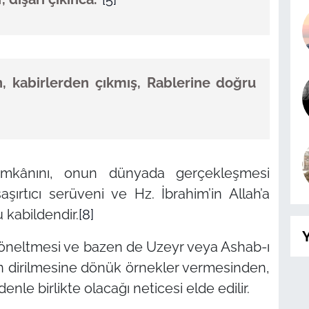
n, kabirlerden çıkmış, Rablerine doğru
n imkânını, onun dünyada gerçekleşmesi
şaşırtıcı serüveni ve Hz. İbrahim’in Allah’a
u kabildendir.
[8]
Y
 yöneltmesi ve bazen de Uzeyr veya Ashab-ı
in dirilmesine dönük örnekler vermesinden,
nle birlikte olacağı neticesi elde edilir.