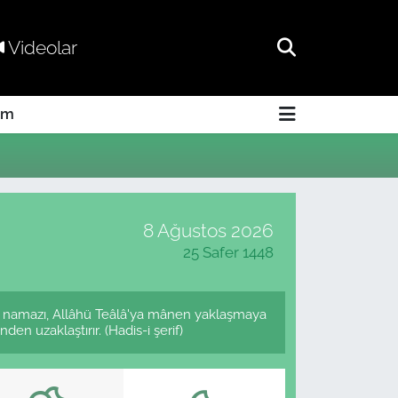
Videolar
am
8 Ağustos 2026
25 Safer 1448
e namazı, Allâhü Teâlâ'ya mânen yaklaşmaya
en uzaklaştırır. (Hadis-i şerif)