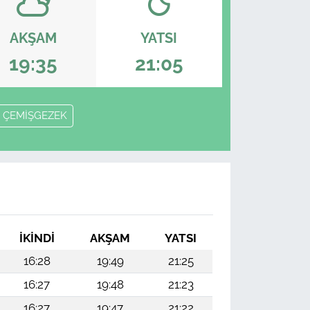
AKŞAM
YATSI
19:35
21:05
ÇEMİŞGEZEK
İKINDI
AKŞAM
YATSI
16:28
19:49
21:25
16:27
19:48
21:23
16:27
19:47
21:22