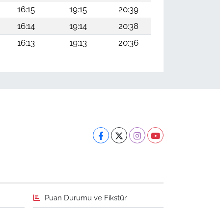
16:15
19:15
20:39
16:14
19:14
20:38
16:13
19:13
20:36
Puan Durumu ve Fikstür