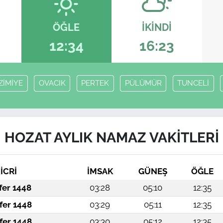
ÖĞLE
İKINDI
12:34
16:23
ZİMİYE
OVACIK
PERTEK
PÜLÜMÜR
TUNCELİ
HOZAT AYLIK NAMAZ VAKITLERI
İCRİ
İMSAK
GÜNEŞ
ÖĞLE
fer 1448
03:28
05:10
12:35
fer 1448
03:29
05:11
12:35
fer 1448
03:30
05:12
12:35