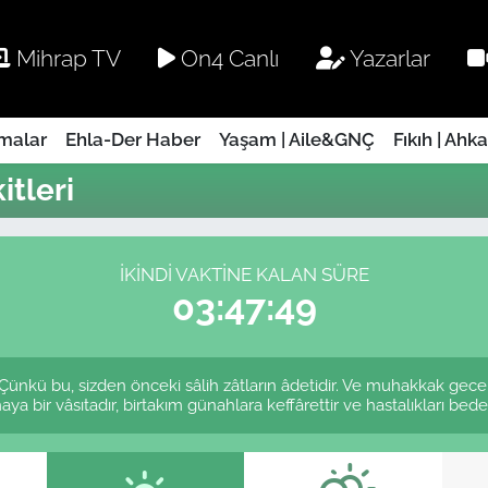
Mihrap TV
On4 Canlı
Yazarlar
rmalar
Ehla-Der Haber
Yaşam | Aile&GNÇ
Fıkıh | Ahk
tleri
İKINDI VAKTINE KALAN SÜRE
03:47:49
ünkü bu, sizden önceki sâlih zâtların âdetidir. Ve muhakkak gec
a bir vâsıtadır, birtakım günahlara keffârettir ve hastalıkları bedend