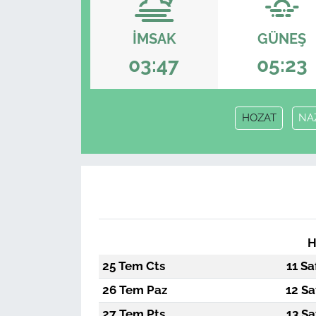
İMSAK
GÜNEŞ
03:47
05:23
HOZAT
NA
H
25 Tem Cts
11 Sa
26 Tem Paz
12 Sa
27 Tem Pts
13 Sa