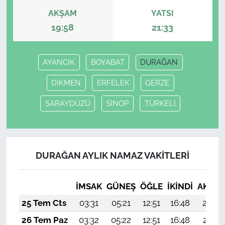
AKŞAM
YATSI
19:58
21:33
AYANCIK
BOYABAT
DURAĞAN
DİKMEN
ERFELEK
GERZE
SARAYDÜZÜ
SİNOP
TÜRKELİ
DURAĞAN AYLIK NAMAZ VAKITLERI
İMSAK
GÜNEŞ
ÖĞLE
İKINDI
AKŞA
25 Tem Cts
03:31
05:21
12:51
16:48
20:12
26 Tem Paz
03:32
05:22
12:51
16:48
20:11