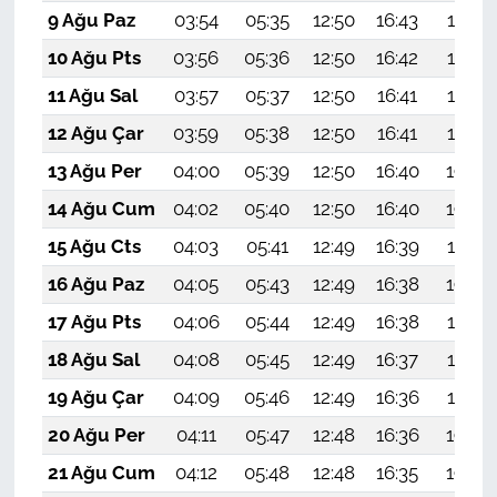
9 Ağu Paz
03:54
05:35
12:50
16:43
19:55
10 Ağu Pts
03:56
05:36
12:50
16:42
19:54
11 Ağu Sal
03:57
05:37
12:50
16:41
19:53
12 Ağu Çar
03:59
05:38
12:50
16:41
19:52
13 Ağu Per
04:00
05:39
12:50
16:40
19:50
14 Ağu Cum
04:02
05:40
12:50
16:40
19:49
15 Ağu Cts
04:03
05:41
12:49
16:39
19:47
16 Ağu Paz
04:05
05:43
12:49
16:38
19:46
17 Ağu Pts
04:06
05:44
12:49
16:38
19:45
18 Ağu Sal
04:08
05:45
12:49
16:37
19:43
19 Ağu Çar
04:09
05:46
12:49
16:36
19:42
20 Ağu Per
04:11
05:47
12:48
16:36
19:40
21 Ağu Cum
04:12
05:48
12:48
16:35
19:39