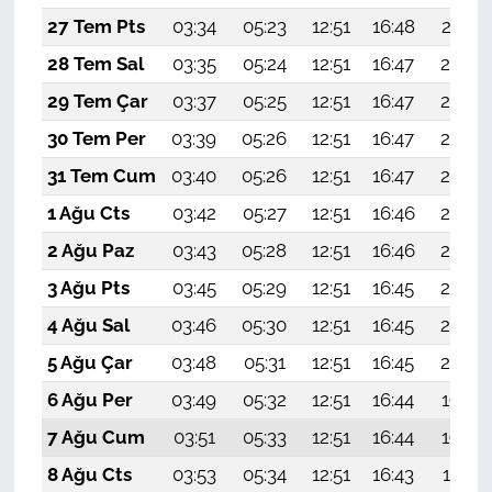
27 Tem Pts
03:34
05:23
12:51
16:48
20:10
28 Tem Sal
03:35
05:24
12:51
16:47
20:09
29 Tem Çar
03:37
05:25
12:51
16:47
20:08
30 Tem Per
03:39
05:26
12:51
16:47
20:07
31 Tem Cum
03:40
05:26
12:51
16:47
20:06
1 Ağu Cts
03:42
05:27
12:51
16:46
20:05
2 Ağu Paz
03:43
05:28
12:51
16:46
20:04
3 Ağu Pts
03:45
05:29
12:51
16:45
20:03
4 Ağu Sal
03:46
05:30
12:51
16:45
20:02
5 Ağu Çar
03:48
05:31
12:51
16:45
20:00
6 Ağu Per
03:49
05:32
12:51
16:44
19:59
7 Ağu Cum
03:51
05:33
12:51
16:44
19:58
8 Ağu Cts
03:53
05:34
12:51
16:43
19:57