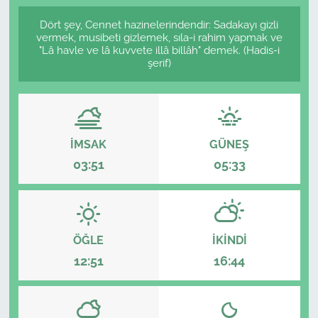
Dört şey, Cennet hazinelerindendir: Sadakayı gizli
vermek, musibeti gizlemek, sıla-i rahim yapmak ve
"Lâ havle ve lâ kuvvete illâ billâh" demek. (Hadis-i
şerif)
İMSAK
GÜNEŞ
03:51
05:33
ÖĞLE
İKINDI
12:51
16:44