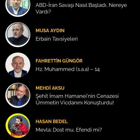
ABD-İran Savaşı Nasıl Başladı, Nereye
Vardı?
MUSA AYDIN
Erbain Tavsiyeleri
FAHRETTIN GÜNGÖR
Hz. Muhammed (s.a.a) – 14
MEHDI AKSU
Şehit İmam Hamanei'nin Cenazesi
Ümmetin Vicdanını Konuşturdu!
HASAN BEDEL
Mevla: Dost mu, Efendi mi?