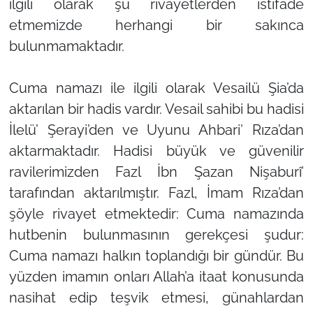
ilgili olarak şu rivayetlerden istifade
etmemizde herhangi bir sakınca
bulunmamaktadır.
Cuma namazı ile ilgili olarak Vesailü Şia’da
aktarılan bir hadis vardır. Vesail sahibi bu hadisi
İlelü’ Şerayi’den ve Uyunu Ahbari’ Rıza’dan
aktarmaktadır. Hadisi büyük ve güvenilir
ravilerimizden Fazl İbn Şazan Nişaburî’
tarafından aktarılmıştır. Fazl, İmam Rıza’dan
şöyle rivayet etmektedir: Cuma namazında
hutbenin bulunmasının gerekçesi şudur:
Cuma namazı halkın toplandığı bir gündür. Bu
yüzden imamın onları Allah’a itaat konusunda
nasihat edip teşvik etmesi, günahlardan