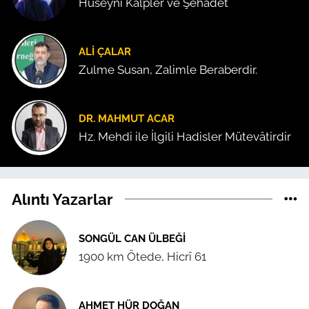
Hüseyni Kalpler ve Şehadet
ALI ÇALAR
Zulme Susan, Zalimle Beraberdir.
DR. MAHMUT ACAR
Hz. Mehdi ile İlgili Hadisler Mütevâtirdir
Alıntı Yazarlar
SONGÜL CAN ÜLBEĞI
1900 km Ötede, Hicrî 61
AHMET HÜR DOĞAN