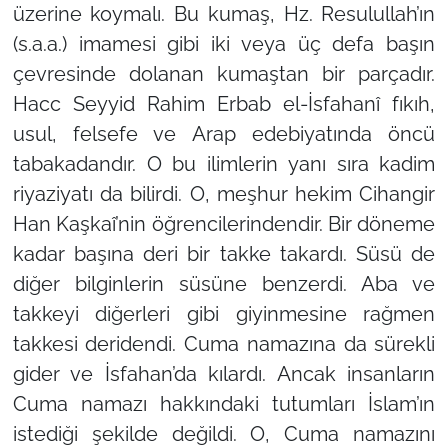
üzerine koymalı. Bu kumaş, Hz. Resulullah’ın
(s.a.a.) imamesi gibi iki veya üç defa başın
çevresinde dolanan kumaştan bir parçadır.
Hacc Seyyid Rahim Erbab el-İsfahanî fıkıh,
usul, felsefe ve Arap edebiyatında öncü
tabakadandır. O bu ilimlerin yanı sıra kadim
riyaziyatı da bilirdi. O, meşhur hekim Cihangir
Han Kaşkaî’nin öğrencilerindendir. Bir döneme
kadar başına deri bir takke takardı. Süsü de
diğer bilginlerin süsüne benzerdi. Aba ve
takkeyi diğerleri gibi giyinmesine rağmen
takkesi deridendi. Cuma namazına da sürekli
gider ve İsfahan’da kılardı. Ancak insanların
Cuma namazı hakkındaki tutumları İslam’ın
istediği şekilde değildi. O, Cuma namazını