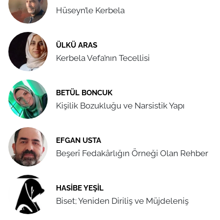
Hüseyn’le Kerbela
ÜLKÜ ARAS
Kerbela Vefa’nın Tecellisi
BETÜL BONCUK
Kişilik Bozukluğu ve Narsistik Yapı
EFGAN USTA
Beşerî Fedakârlığın Örneği Olan Rehber
HASIBE YEŞIL
Biset; Yeniden Diriliş ve Müjdeleniş