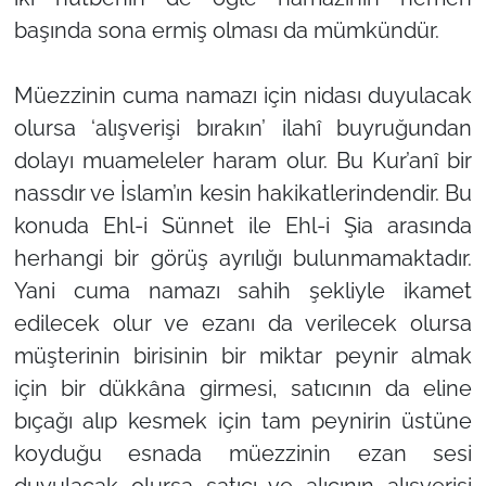
başında sona ermiş olması da mümkündür.
Müezzinin cuma namazı için nidası duyulacak
olursa ‘alışverişi bırakın’ ilahî buyruğundan
dolayı muameleler haram olur. Bu Kur’anî bir
nassdır ve İslam’ın kesin hakikatlerindendir. Bu
konuda Ehl-i Sünnet ile Ehl-i Şia arasında
herhangi bir görüş ayrılığı bulunmamaktadır.
Yani cuma namazı sahih şekliyle ikamet
edilecek olur ve ezanı da verilecek olursa
müşterinin birisinin bir miktar peynir almak
için bir dükkâna girmesi, satıcının da eline
bıçağı alıp kesmek için tam peynirin üstüne
koyduğu esnada müezzinin ezan sesi
duyulacak olursa satıcı ve alıcının alışverişi