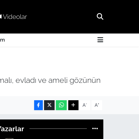
Videolar
am
alı, evladı ve ameli gözünün
-
+
A
A
Yazarlar