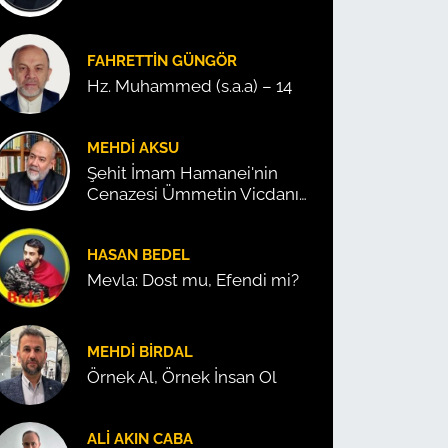
FAHRETTIN GÜNGÖR
Hz. Muhammed (s.a.a) – 14
MEHDI AKSU
Şehit İmam Hamanei'nin
Cenazesi Ümmetin Vicdanını
Konuşturdu!
HASAN BEDEL
Mevla: Dost mu, Efendi mi?
MEHDI BIRDAL
Örnek Al, Örnek İnsan Ol
ALI AKIN CABA