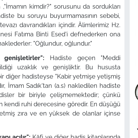
n ,"İmamın kimdir?" sorusunu da sordukları
) hadiste bu soruyu buyurmamasının sebebi,
vazı davrandıkları içindir. Âlimlerimiz Hz.
annesi Fatıma Binti Esed'i defnederken ona
klederler: "Oğlundur, oğlundur."
 genişletirler":
Hadiste geçen "Meddi
ldiği uzaklık ve genişliktir. Bu hususta
ir diğer hadisteyse "Kabir yetmişe yetişmiş
ır, İmam Sadık'tan (a.s) nakledilen hadiste
isler bir biriyle çelişmemektedir; çünkü
n kendi ruhi derecesine göredir. En düşüğü
yetmiş zıra ve en yüksek de olanlar içinse
pı açılır":
Kâfi
ve diğer hadis kitaplarında