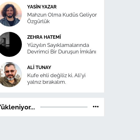
YASIN YAZAR
Mahzun Olma Kudüs Geliyor
Özgürlük
ZEHRA HATEMÎ
Yüzyılın Sayıklamalarında
Devrimci Bir Duruşun İmkânı
ALI TUNAY
Kufe ehli değiliz ki, Ali'yi
yalnız bırakalım.
ükleniyor...