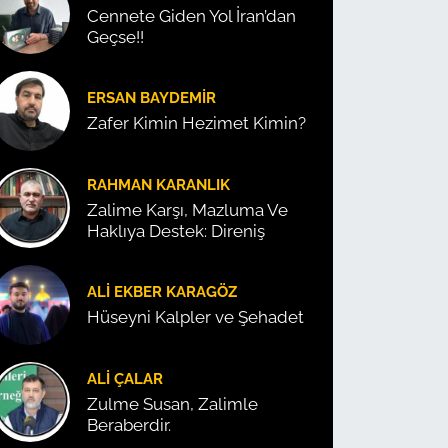
Cennete Giden Yol İran’dan
Geçse!!
ERSAN BAYDEMIR
Zafer Kimin Hezimet Kimin?
RAHMAN KARANLIK
Zalime Karşı, Mazluma Ve
Haklıya Destek: Direniş
ALI EKBER KARAGÖZ
Hüseyni Kalpler ve Şehadet
ALI ÇALAR
Zulme Susan, Zalimle
Beraberdir.