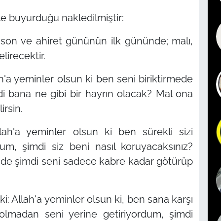
yle buyurduğu nakledilmiştir:
son ve ahiret gününün ilk gününde; malı,
irecektir.
'a yeminler olsun ki ben seni biriktirmede
di bana ne gibi bir hayrın olacak? Mal ona
irsin.
lah'a yeminler olsun ki ben sürekli sizi
um, şimdi siz beni nasıl koruyacaksınız?
iz de şimdi seni sadece kabre kadar götürüp
: Allah'a yeminler olsun ki, ben sana karşı
 olmadan seni yerine getiriyordum, şimdi