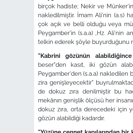
birçok hadiste; Nekir ve Münker'i
nakledilmiştir. İmam Ali'nin (a.s
çok açık ve belli olduğu veya müte
Peygamber'in (s.a.a) ,Hz. Ali'nin 
telkin ederek şöyle buyurduğunu na
"Kabrini gözünün alabildiğince
beser"den kasıt, iki gözün alabi
Peygamber'den (s.a.a) nakledilen b
zira genişleyecektir" buyrulmaktad
de dokuz zıra denilmiştir bu had
mekânın genişlik ölçüsü her insanı
dokuz zıra, orta derecedeki için 
gözün alabildiği kadardır.
"Yüzüne cennet kapılarından bir ka