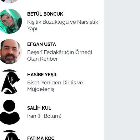
BETÜL BONCUK
Kişilik Bozukluğu ve Narsistik
Yapı
EFGAN USTA
Beşerî Fedakârlığın Örneği
Olan Rehber
HASIBE YEŞIL
Biset; Yeniden Diriliş ve
Müjdeleniş
SALIH KUL
İran (II. Bölüm)
FATIMA KOÇ