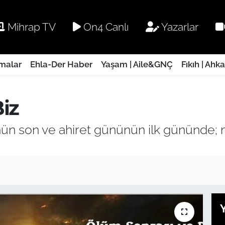
Mihrap TV
On4 Canlı
Yazarlar
rmalar
Ehla-Der Haber
Yaşam | Aile&GNÇ
Fıkıh | Ahk
iz
n son ve ahiret gününün ilk gününde; m