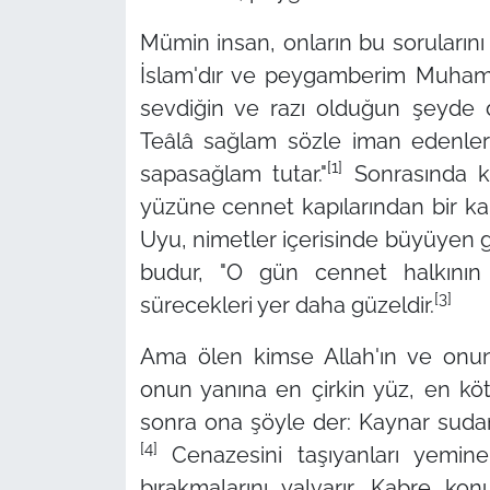
Mümin insan, onların bu sorularını 
İslam'dır ve peygamberim Muhamme
sevdiğin ve razı olduğun şeyde d
Teâlâ sağlam sözle iman edenle
[1]
sapasağlam tutar."
Sonrasında kab
yüzüne cennet kapılarından bir ka
Uyu, nimetler içerisinde büyüyen 
budur,
"O gün cennet halkının k
[3]
sürecekleri yer daha güzeldir.
Ama ölen kimse Allah'ın ve onu
onun yanına en çirkin yüz, en köt
sonra ona şöyle der: Kaynar sudan
[4]
Cenazesini taşıyanları yemine 
bırakmalarını yalvarır. Kabre ko