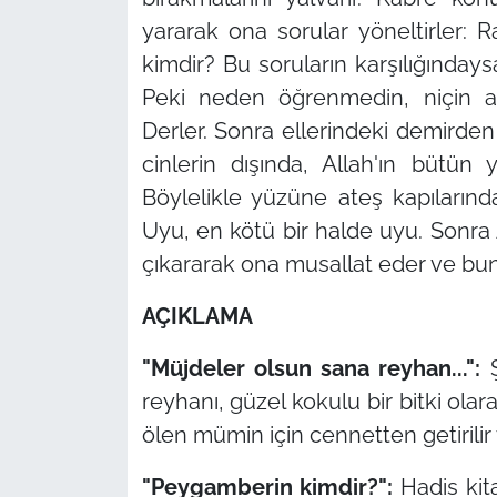
yararak ona sorular yöneltirler:
kimdir? Bu soruların karşılığınday
Peki neden öğrenmedin, niçin a
Derler. Sonra ellerindeki demirden 
cinlerin dışında, Allah'ın bütün 
Böylelikle yüzüne ateş kapılarında
Uyu, en kötü bir halde uyu. Sonra A
çıkararak ona musallat eder ve bunl
AÇIKLAMA
"Müjdeler olsun sana reyhan...":
Ş
reyhanı, güzel kokulu bir bitki olar
ölen mümin için cennetten getirilir
"Peygamberin kimdir?":
Hadis kit