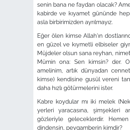
senin bana ne faydan olacak? Ame
kabirde ve kıyamet gününde hep s
asla birbirimizden ayrılmayız.
Eğer ölen kimse Allah'ın dostların
en güzel ve kıymetli elbiseler giym
Müjdeler olsun sana reyhan, nimet 
Mümin ona: Sen kimsin? der. O 
amelinim, artık dünyadan cennet
kimse) kendisine gusül vereni tan
daha hızlı götürmelerini ister.
Kabre koydular mı iki melek (Nek
yerleri yaracasına, şimşekleri a
gözleriyle geleceklerdir. Heme
dindensin, peygamberin kimdir?