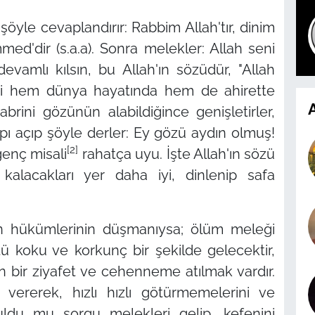
şöyle cevaplandırır: Rabbim Allah'tır, dinim
d'dir (s.a.a). Sonra melekler: Allah seni
evamlı kılsın, bu Allah'ın sözüdür,
"Allah
ri hem dünya hayatında hem de ahirette
A
rini gözünün alabildiğince genişletirler,
pı açıp şöyle derler: Ey gözü aydın olmuş!
[2]
genç misali
rahatça uyu. İşte Allah'ın sözü
alacakları yer daha iyi, dinlenip safa
n hükümlerinin düşmanıysa; ölüm meleği
ü koku ve korkunç bir şekilde gelecektir,
 bir ziyafet ve cehenneme atılmak vardır.
vererek, hızlı hızlı götürmemelerini ve
nuldu mu sorgu melekleri gelip, kefenini