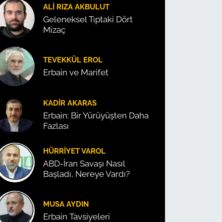
ALI RIZA AKBULUT
Geleneksel Tıptaki Dört
Mizaç
TEVEKKÜL EROL
Erbain ve Marifet
KADIR AKARAS
Erbain: Bir Yürüyüşten Daha
Fazlası
HÜRRIYET VAROL
ABD-İran Savaşı Nasıl
Başladı, Nereye Vardı?
MUSA AYDIN
Erbain Tavsiyeleri