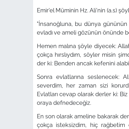
Emir'el Müminin Hz. Ali'nin (a.s) şö
"İnsanoğluna, bu dünya gününün 
evladı ve ameli gözünün önünde bel
Hemen malına şöyle diyecek: Allah
çokça hırslıydım, söyler misin şim
der ki: Benden ancak kefenini alabil
Sonra evlatlarına seslenecek: Al
severdim, her zaman sizi korurd
Evlatları cevap olarak derler ki: B
oraya defnedeceğiz.
En son olarak ameline bakarak derki
çokça isteksizdim, hiç rağbetim