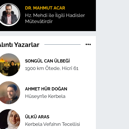
DR. MAHMUT ACAR
Hz. Mehdi ile İlgili Hadisler
Mütevâtirdir
lıntı Yazarlar
SONGÜL CAN ÜLBEĞI
1900 km Ötede, Hicrî 61
AHMET HÜR DOĞAN
Hüseyn’le Kerbela
ÜLKÜ ARAS
Kerbela Vefa’nın Tecellisi