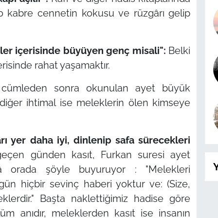
k o kabre cennetin kokusu ve rüzgârı gelip
ler içerisinde büyüyen genç misali":
Belki
erisinde rahat yaşamaktır.
cümleden sonra okunulan ayet büyük
 diğer ihtimal ise meleklerin ölen kimseye
ı yer daha iyi, dinlenip safa sürecekleri
eçen günden kasıt, Furkan suresi ayet
Y
eâlâ orada şöyle buyuruyor :
"Melekleri
ün hiçbir sevinç haberi yoktur ve: (Size,
lerdir."
Başta naklettiğimiz hadise göre
 anıdır, meleklerden kasıt ise insanın