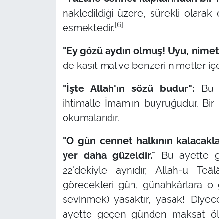
nakledildiği üzere, sürekli olara
[6]
esmektedir.
"Ey gözü aydın olmuş! Uyu, nimet
de kasıt mal ve benzeri nimetler iç
"İşte Allah'ın sözü budur":
Bu 
ihtimalle İmam'ın buyruğudur. Bir
okumalarıdır.
"O gün cennet halkının kalacaklar
yer daha güzeldir."
Bu ayette g
22'dekiyle aynıdır, Allah-u T
görecekleri gün, günahkârlara o g
sevinmek) yasaktır, yasak! Diyecek
ayette geçen günden maksat ölüm