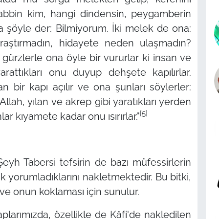
 Rabbin kim, hangi dindensin, peygamberin
sa şöyle der: Bilmiyorum. İki melek de ona:
raştırmadın, hidayete neden ulaşmadın?
gürzlerle ona öyle bir vururlar ki insan ve
yarattıkları onu duyup dehşete kapılırlar.
n bir kapı açılır ve ona şunları söylerler:
llah, yılan ve akrep gibi yaratıkları yerden
[5]
ar kıyamete kadar onu ısırırlar."
eyh Tabersi tefsirin de bazı müfessirlerin
ak yorumladıklarını nakletmektedir. Bu bitki,
 ve onun koklaması için sunulur.
aplarımızda, özellikle de
Kâfi
'de nakledilen