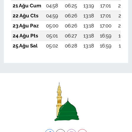
21 Ağu Cum
04:58
06:25
13:19
17:01
20:02
22 Ağu Cts
04:59
06:26
13:18
17:01
20:01
23 Ağu Paz
05:00
06:26
13:18
17:00
20:00
24 Ağu Pts
05:01
06:27
13:18
16:59
19:58
25 Ağu Sal
05:02
06:28
13:18
16:59
19:57