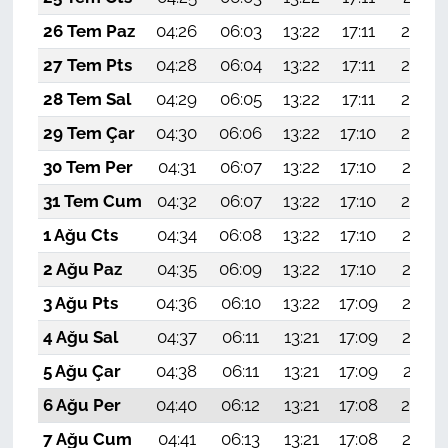
26 Tem Paz
04:26
06:03
13:22
17:11
20:30
27 Tem Pts
04:28
06:04
13:22
17:11
20:30
28 Tem Sal
04:29
06:05
13:22
17:11
20:29
29 Tem Çar
04:30
06:06
13:22
17:10
20:28
30 Tem Per
04:31
06:07
13:22
17:10
20:27
31 Tem Cum
04:32
06:07
13:22
17:10
20:26
1 Ağu Cts
04:34
06:08
13:22
17:10
20:25
2 Ağu Paz
04:35
06:09
13:22
17:10
20:24
3 Ağu Pts
04:36
06:10
13:22
17:09
20:23
4 Ağu Sal
04:37
06:11
13:21
17:09
20:22
5 Ağu Çar
04:38
06:11
13:21
17:09
20:21
6 Ağu Per
04:40
06:12
13:21
17:08
20:20
7 Ağu Cum
04:41
06:13
13:21
17:08
20:19