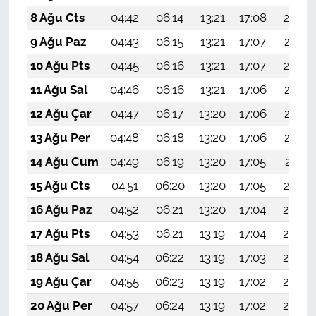
8 Ağu Cts
04:42
06:14
13:21
17:08
20:18
9 Ağu Paz
04:43
06:15
13:21
17:07
20:17
10 Ağu Pts
04:45
06:16
13:21
17:07
20:16
11 Ağu Sal
04:46
06:16
13:21
17:06
20:15
12 Ağu Çar
04:47
06:17
13:20
17:06
20:14
13 Ağu Per
04:48
06:18
13:20
17:06
20:12
14 Ağu Cum
04:49
06:19
13:20
17:05
20:11
15 Ağu Cts
04:51
06:20
13:20
17:05
20:10
16 Ağu Paz
04:52
06:21
13:20
17:04
20:09
17 Ağu Pts
04:53
06:21
13:19
17:04
20:08
18 Ağu Sal
04:54
06:22
13:19
17:03
20:06
19 Ağu Çar
04:55
06:23
13:19
17:02
20:05
20 Ağu Per
04:57
06:24
13:19
17:02
20:04