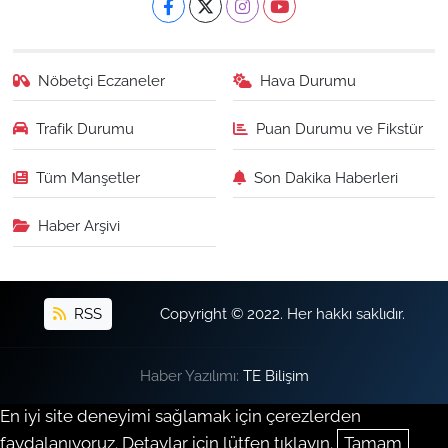
Nöbetçi Eczaneler
Hava Durumu
Trafik Durumu
Puan Durumu ve Fikstür
Tüm Manşetler
Son Dakika Haberleri
Haber Arşivi
RSS
Copyright © 2022. Her hakkı saklıdır.
Haber Yazılımı:
TE Bilişim
En iyi site deneyimi sağlamak için çerezlerden
faydalanıyoruz. Detaylar için lütfen tıklayın.
Tamam