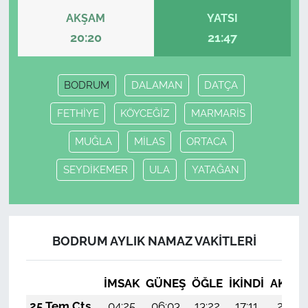
AKŞAM
YATSI
20:20
21:47
BODRUM
DALAMAN
DATÇA
FETHİYE
KÖYCEĞİZ
MARMARİS
MUĞLA
MİLAS
ORTACA
SEYDİKEMER
ULA
YATAĞAN
BODRUM AYLIK NAMAZ VAKITLERI
İMSAK
GÜNEŞ
ÖĞLE
İKINDI
AKŞA
25 Tem Cts
04:25
06:03
13:22
17:11
20:31