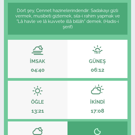
Dört şey, Cennet hazinelerindendir: Sadakayı gizli
vermek, musibeti gizlemek, sıla-i rahim yapmak ve
"Lâ havle ve lâ kuvvete illâ billâh" demek. (Hadis-i
şerif)
İMSAK
GÜNEŞ
04:40
06:12
ÖĞLE
İKINDI
13:21
17:08