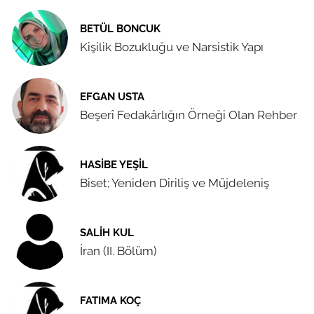
BETÜL BONCUK
Kişilik Bozukluğu ve Narsistik Yapı
EFGAN USTA
Beşerî Fedakârlığın Örneği Olan Rehber
HASIBE YEŞIL
Biset; Yeniden Diriliş ve Müjdeleniş
SALIH KUL
İran (II. Bölüm)
FATIMA KOÇ