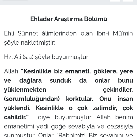
Ehlader Araştırma Bölümü
Ehli Sünnet âlimlerinden olan İbn-i Mû’min
şöyle nakletmiştir:
Hz. Ali (s.a) şöyle buyurmuştur:
Allah
“Kesinlikle biz emaneti, göklere, yere
ve dağlara sunduk da onlar bunu
yüklenmekten çekindiler,
(sorumluluğundan) korktular. Onu insan
yüklendi. Kesinlikle o çok zalimdir, çok
cahildir.”
diye buyurmuştur. Allah benim
emanetimi yedi göğe sevabıyla ve cezasıyla
sunmuştur. Onlar
“Rabbimiz! Biz sevabını ve