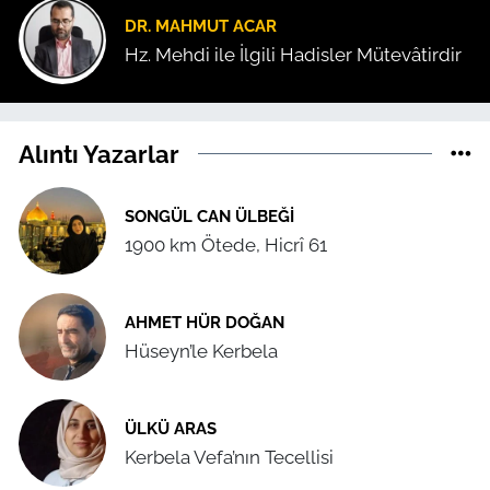
DR. MAHMUT ACAR
Hz. Mehdi ile İlgili Hadisler Mütevâtirdir
Alıntı Yazarlar
SONGÜL CAN ÜLBEĞI
1900 km Ötede, Hicrî 61
AHMET HÜR DOĞAN
Hüseyn’le Kerbela
ÜLKÜ ARAS
Kerbela Vefa’nın Tecellisi