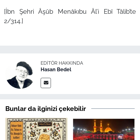
[İbn Şehri Âşûb Menâkıbu Âl’i Ebî Tâlib’te
2/314.]
EDITÖR HAKKINDA
Hasan Bedel
Bunlar da ilginizi çekebilir