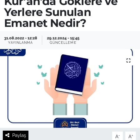
Kur’an’da Göklere ve
Yerlere Sunulan
Emanet Nedir?
31.08.2022 - 12:28
29.12.2024 - 15:45
YAYINLANMA
GÜNCELLEME
Paylaş
-
+
A
A