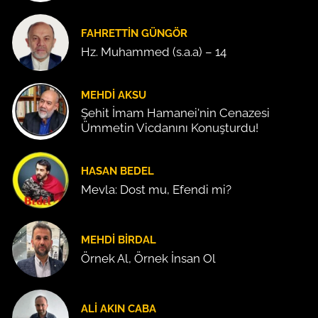
FAHRETTIN GÜNGÖR
Hz. Muhammed (s.a.a) – 14
MEHDI AKSU
Şehit İmam Hamanei'nin Cenazesi
Ümmetin Vicdanını Konuşturdu!
HASAN BEDEL
Mevla: Dost mu, Efendi mi?
MEHDI BIRDAL
Örnek Al, Örnek İnsan Ol
ALI AKIN CABA