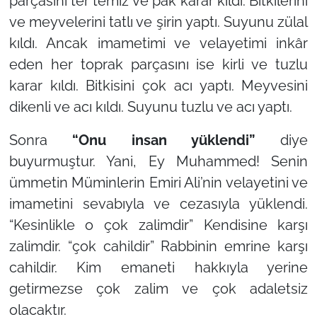
parçasını ter temiz ve pak karar kıldı. Bitkilerini
ve meyvelerini tatlı ve şirin yaptı. Suyunu zülal
kıldı. Ancak imametimi ve velayetimi inkâr
eden her toprak parçasını ise kirli ve tuzlu
karar kıldı. Bitkisini çok acı yaptı. Meyvesini
dikenli ve acı kıldı. Suyunu tuzlu ve acı yaptı.
Sonra
“Onu insan yüklendi”
diye
buyurmuştur. Yani, Ey Muhammed! Senin
ümmetin Müminlerin Emiri Ali’nin velayetini ve
imametini sevabıyla ve cezasıyla yüklendi.
“Kesinlikle o çok zalimdir”
Kendisine karşı
zalimdir.
“çok cahildir”
Rabbinin emrine karşı
cahildir. Kim emaneti hakkıyla yerine
getirmezse çok zalim ve çok adaletsiz
olacaktır.