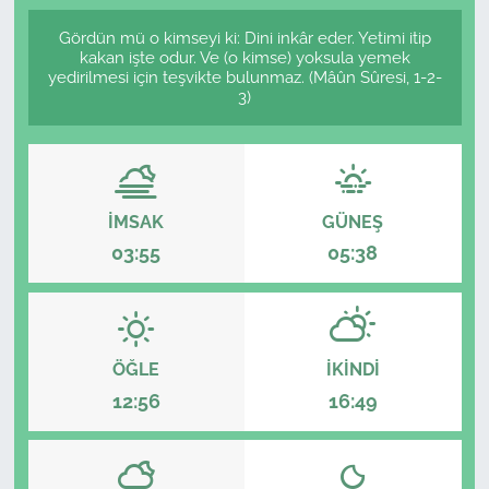
Gördün mü o kimseyi ki: Dini inkâr eder. Yetimi itip
kakan işte odur. Ve (o kimse) yoksula yemek
yedirilmesi için teşvikte bulunmaz. (Mâûn Sûresi, 1-2-
3)
İMSAK
GÜNEŞ
03:55
05:38
ÖĞLE
İKINDI
12:56
16:49