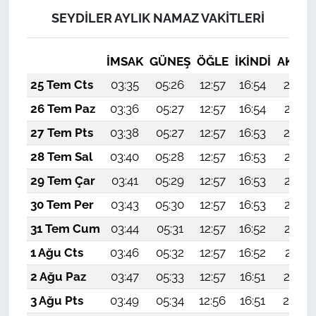
SEYDİLER AYLIK NAMAZ VAKITLERI
İMSAK
GÜNEŞ
ÖĞLE
İKINDI
AKŞA
25 Tem Cts
03:35
05:26
12:57
16:54
20:18
26 Tem Paz
03:36
05:27
12:57
16:54
20:17
27 Tem Pts
03:38
05:27
12:57
16:53
20:16
28 Tem Sal
03:40
05:28
12:57
16:53
20:15
29 Tem Çar
03:41
05:29
12:57
16:53
20:14
30 Tem Per
03:43
05:30
12:57
16:53
20:13
31 Tem Cum
03:44
05:31
12:57
16:52
20:12
1 Ağu Cts
03:46
05:32
12:57
16:52
20:11
2 Ağu Paz
03:47
05:33
12:57
16:51
20:10
3 Ağu Pts
03:49
05:34
12:56
16:51
20:09