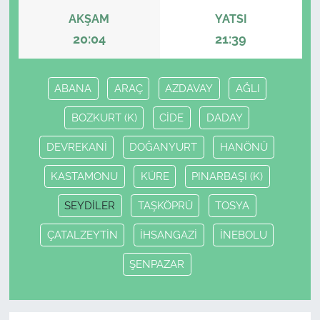
AKŞAM
YATSI
20:04
21:39
ABANA
ARAÇ
AZDAVAY
AĞLI
BOZKURT (K)
CİDE
DADAY
DEVREKANİ
DOĞANYURT
HANÖNÜ
KASTAMONU
KÜRE
PINARBAŞI (K)
SEYDİLER
TAŞKÖPRÜ
TOSYA
ÇATALZEYTİN
İHSANGAZİ
İNEBOLU
ŞENPAZAR