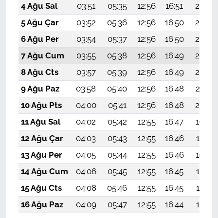
4 Ağu Sal
03:51
05:35
12:56
16:51
20:07
5 Ağu Çar
03:52
05:36
12:56
16:50
20:06
6 Ağu Per
03:54
05:37
12:56
16:50
20:05
7 Ağu Cum
03:55
05:38
12:56
16:49
20:04
8 Ağu Cts
03:57
05:39
12:56
16:49
20:03
9 Ağu Paz
03:58
05:40
12:56
16:48
20:01
10 Ağu Pts
04:00
05:41
12:56
16:48
20:00
11 Ağu Sal
04:02
05:42
12:55
16:47
19:59
12 Ağu Çar
04:03
05:43
12:55
16:46
19:57
13 Ağu Per
04:05
05:44
12:55
16:46
19:56
14 Ağu Cum
04:06
05:45
12:55
16:45
19:55
15 Ağu Cts
04:08
05:46
12:55
16:45
19:53
16 Ağu Paz
04:09
05:47
12:55
16:44
19:52