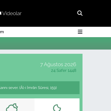
Videolar
am
7 Ağustos 2026
24 Safer 1448
ını sever. (Âl-i İmrân Sûresi, 159)