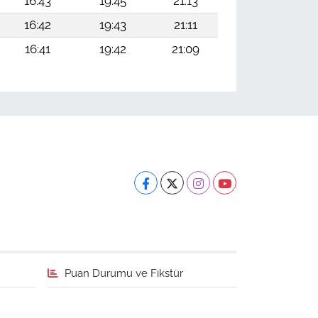
16:43
19:45
21:13
16:42
19:43
21:11
16:41
19:42
21:09
Puan Durumu ve Fikstür