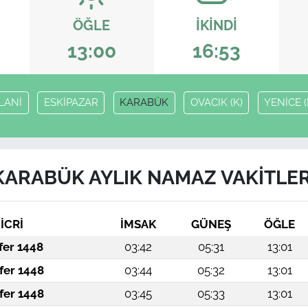
ÖĞLE
İKINDI
13:00
16:53
LANİ
ESKİPAZAR
KARABÜK
OVACIK (K)
YENİCE (
KARABÜK AYLIK NAMAZ VAKITLER
İCRİ
İMSAK
GÜNEŞ
ÖĞLE
fer 1448
03:42
05:31
13:01
fer 1448
03:44
05:32
13:01
fer 1448
03:45
05:33
13:01