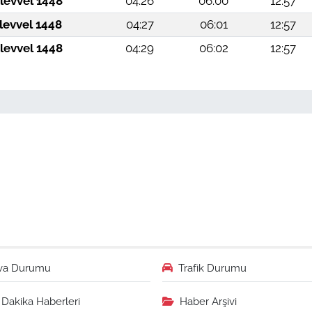
levvel 1448
04:26
06:00
12:57
levvel 1448
04:27
06:01
12:57
levvel 1448
04:29
06:02
12:57
va Durumu
Trafik Durumu
Dakika Haberleri
Haber Arşivi