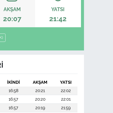
AKŞAM
YATSI
20:07
21:42
K)
I
İKINDI
AKŞAM
YATSI
16:58
20:21
22:02
16:57
20:20
22:01
16:57
20:19
21:59