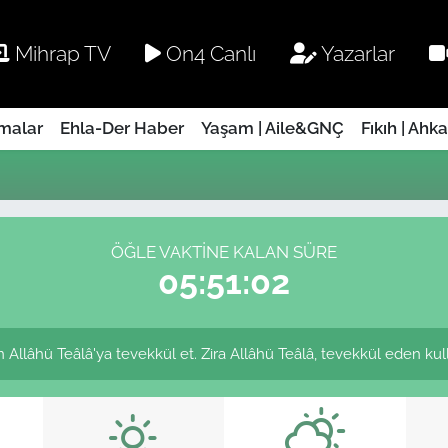
Mihrap TV
On4 Canlı
Yazarlar
rmalar
Ehla-Der Haber
Yaşam | Aile&GNÇ
Fıkıh | Ahk
ÖĞLE VAKTINE KALAN SÜRE
05:51:02
Allâhü Teâlâ'ya tevekkül et. Zira Allâhü Teâlâ, tevekkül eden kullar