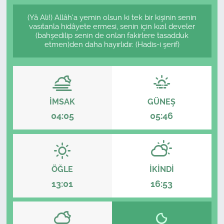
(Yâ Ali!) Allâh'a yemin olsun ki tek bir kişinin senin
vasıtanla hidâyete ermesi, senin için kızıl develer
(bahşedilip senin de onları fakirlere tasadduk
etmen)den daha hayırlıdır. (Hadis-i şerif)
İMSAK
GÜNEŞ
04:05
05:46
ÖĞLE
İKINDI
13:01
16:53