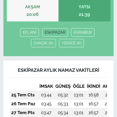
AKŞAM
YATSI
20:06
21:39
EFLANİ
ESKİPAZAR
KARABÜK
OVACIK (K)
YENİCE (K)
ESKİPAZAR AYLIK NAMAZ VAKITLERI
İMSAK
GÜNEŞ
ÖĞLE
İKINDI
AKŞA
25 Tem Cts
03:44
05:32
13:01
16:58
20:21
26 Tem Paz
03:45
05:33
13:01
16:57
20:20
27 Tem Pts
03:47
05:34
13:01
16:57
20:19