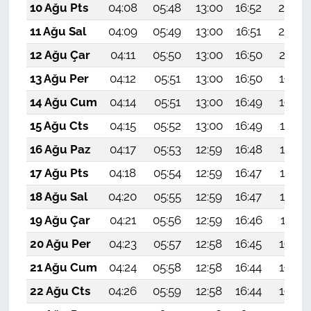
10 Ağu Pts
04:08
05:48
13:00
16:52
20:03
11 Ağu Sal
04:09
05:49
13:00
16:51
20:02
12 Ağu Çar
04:11
05:50
13:00
16:50
20:01
13 Ağu Per
04:12
05:51
13:00
16:50
19:59
14 Ağu Cum
04:14
05:51
13:00
16:49
19:58
15 Ağu Cts
04:15
05:52
13:00
16:49
19:57
16 Ağu Paz
04:17
05:53
12:59
16:48
19:55
17 Ağu Pts
04:18
05:54
12:59
16:47
19:54
18 Ağu Sal
04:20
05:55
12:59
16:47
19:52
19 Ağu Çar
04:21
05:56
12:59
16:46
19:51
20 Ağu Per
04:23
05:57
12:58
16:45
19:49
21 Ağu Cum
04:24
05:58
12:58
16:44
19:48
22 Ağu Cts
04:26
05:59
12:58
16:44
19:46