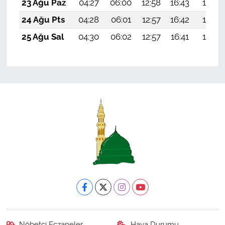
23 Ağu Paz
04:27
06:00
12:58
16:43
19:45
24 Ağu Pts
04:28
06:01
12:57
16:42
19:43
25 Ağu Sal
04:30
06:02
12:57
16:41
19:42
Nöbetçi Eczaneler
Hava Durumu